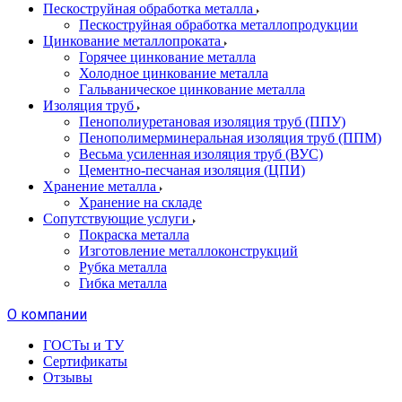
Пескоструйная обработка металла
Пескоструйная обработка металлопродукции
Цинкование металлопроката
Горячее цинкование металла
Холодное цинкование металла
Гальваническое цинкование металла
Изоляция труб
Пенополиуретановая изоляция труб (ППУ)
Пенополимерминеральная изоляция труб (ППМ)
Весьма усиленная изоляция труб (ВУС)
Цементно-песчаная изоляция (ЦПИ)
Хранение металла
Хранение на складе
Сопутствующие услуги
Покраска металла
Изготовление металлоконструкций
Рубка металла
Гибка металла
О компании
ГОСТы и ТУ
Сертификаты
Отзывы