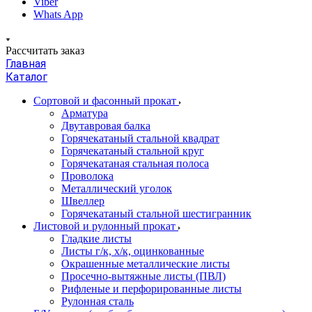
Viber
Whats App
Рассчитать заказ
Главная
Каталог
Сортовой и фасонный прокат
Арматура
Двутавровая балка
Горячекатаный стальной квадрат
Горячекатаный стальной круг
Горячекатаная стальная полоса
Проволока
Металлический уголок
Швеллер
Горячекатаный стальной шестигранник
Листовой и рулонный прокат
Гладкие листы
Листы г/к, х/к, оцинкованные
Окрашенные металлические листы
Просечно-вытяжные листы (ПВЛ)
Рифленые и перфорированные листы
Рулонная сталь