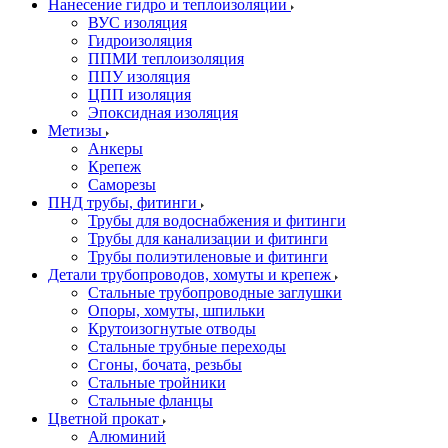
Нанесение гидро и теплоизоляции
ВУС изоляция
Гидроизоляция
ППМИ теплоизоляция
ППУ изоляция
ЦПП изоляция
Эпоксидная изоляция
Метизы
Анкеры
Крепеж
Саморезы
ПНД трубы, фитинги
Трубы для водоснабжения и фитинги
Трубы для канализации и фитинги
Трубы полиэтиленовые и фитинги
Детали трубопроводов, хомуты и крепеж
Стальные трубопроводные заглушки
Опоры, хомуты, шпильки
Крутоизогнутые отводы
Стальные трубные переходы
Сгоны, бочата, резьбы
Стальные тройники
Стальные фланцы
Цветной прокат
Алюминий