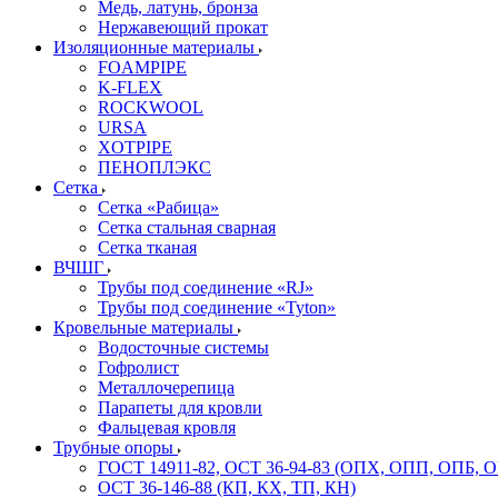
Медь, латунь, бронза
Нержавеющий прокат
Изоляционные материалы
FOAMPIPE
K-FLEX
ROCKWOOL
URSA
XOTPIPE
ПЕНОПЛЭКС
Сетка
Сетка «Рабица»
Сетка стальная сварная
Сетка тканая
ВЧШГ
Трубы под соединение «RJ»
Трубы под соединение «Tyton»
Кровельные материалы
Водосточные системы
Гофролист
Металлочерепица
Парапеты для кровли
Фальцевая кровля
Трубные опоры
ГОСТ 14911-82, ОСТ 36-94-83 (ОПХ, ОПП, ОПБ, 
ОСТ 36-146-88 (КП, КХ, ТП, КН)