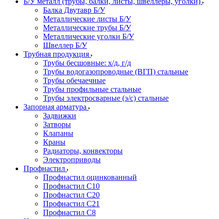
Б/У металл (трубы, балки, листы, швеллеры, уголки)
Балка Двутавр Б/У
Металлические листы Б/У
Металлические трубы Б/У
Металлические уголки Б/У
Швеллер Б/У
Трубная продукция
Трубы бесшовные: х/д, г/д
Трубы водогазопроводные (ВГП) стальные
Трубы обечаечные
Трубы профильные стальные
Трубы электросварные (э/с) стальные
Запорная арматура
Задвижки
Затворы
Клапаны
Краны
Радиаторы, конвекторы
Электроприводы
Профнастил
Профнастил оцинкованный
Профнастил С10
Профнастил С20
Профнастил С21
Профнастил С8