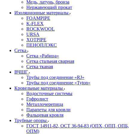
Медь, латунь, бронза
Нержавеющий прокат
Изоляционные материалы
FOAMPIPE
K-FLEX
ROCKWOOL
URSA
XOTPIPE
ПЕНОПЛЭКС
Сетка
Сетка «Рабица»
Сетка стальная сварная
Сетка тканая
ВЧШГ
Трубы под соединение «RJ»
Трубы под соединение «Tyton»
Кровельные материалы
Водосточные системы
Гофролист
Металлочерепица
Парапеты для кровли
Фальцевая кровля
Трубные опоры
ГОСТ 14911-82, ОСТ 36-94-83 (ОПХ, ОПП, ОПБ,
ОПМ)