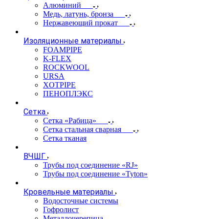
Алюминий
Медь, латунь, бронза
Нержавеющий прокат
Изоляционные материалы
FOAMPIPE
K-FLEX
ROCKWOOL
URSA
XOTPIPE
ПЕНОПЛЭКС
Сетка
Сетка «Рабица»
Сетка стальная сварная
Сетка тканая
ВЧШГ
Трубы под соединение «RJ»
Трубы под соединение «Tyton»
Кровельные материалы
Водосточные системы
Гофролист
Металлочерепица