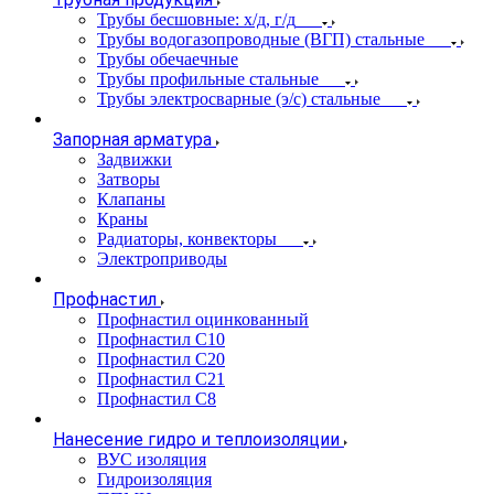
Трубы бесшовные: х/д, г/д
Трубы водогазопроводные (ВГП) стальные
Трубы обечаечные
Трубы профильные стальные
Трубы электросварные (э/с) стальные
Запорная арматура
Задвижки
Затворы
Клапаны
Краны
Радиаторы, конвекторы
Электроприводы
Профнастил
Профнастил оцинкованный
Профнастил С10
Профнастил С20
Профнастил С21
Профнастил С8
Нанесение гидро и теплоизоляции
ВУС изоляция
Гидроизоляция