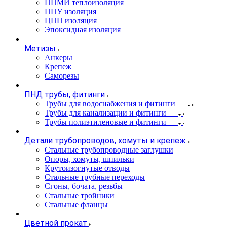
ППМИ теплоизоляция
ППУ изоляция
ЦПП изоляция
Эпоксидная изоляция
Метизы
Анкеры
Крепеж
Саморезы
ПНД трубы, фитинги
Трубы для водоснабжения и фитинги
Трубы для канализации и фитинги
Трубы полиэтиленовые и фитинги
Детали трубопроводов, хомуты и крепеж
Стальные трубопроводные заглушки
Опоры, хомуты, шпильки
Крутоизогнутые отводы
Стальные трубные переходы
Сгоны, бочата, резьбы
Стальные тройники
Стальные фланцы
Цветной прокат