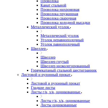
Проволока
Канат стальной
Проволока нихромовая
Проволока пружинная
Проволока сварочная
Проволока холодной высадки
Металлический уголок
Металлический уголок
Уголок неравнополочный
Уголок равнополочный
Швеллер
Швеллер
Швеллер гнутый
Швеллер низколегированный
Горячекатаный стальной шестигранник
Листовой и рулонный прокат
Листовой и рулонный прокат
Гладкие листы
Листы г/к, х/к, оцинкованные
Листы г/к, х/к, оцинкованные
Листы оцинкованные