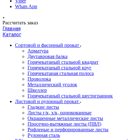
Viber
Whats App
Рассчитать заказ
Главная
Каталог
Сортовой и фасонный прокат
Арматура
Двутавровая балка
Горячекатаный стальной квадрат
Горячекатаный стальной круг
Горячекатаная стальная полоса
Проволока
Металлический уголок
Швеллер
Горячекатаный стальной шестигранник
Листовой и рулонный прокат
Гладкие листы
Листы г/к, х/к, оцинкованные
Окрашенные металлические листы
Просечно-вытяжные листы (ПВЛ)
Рифленые и перфорированные листы
Рулонная сталь