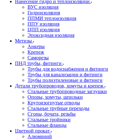
Нанесение гидро и теплоизоляции
ВУС изоляция
Гидроизоляция
ППМИ теплоизоляция
ППУ изоляция
ЦПП изоляция
Эпоксидная изоляция
Метизы
Анкеры
Крепеж
Саморезы
ПНД трубы, фитинги
Трубы для водоснабжения и фитинги
Трубы для канализации и фитинги
Трубы полиэтиленовые и фитинги
Детали трубопроводов, хомуты и крепеж
Стальные трубопроводные заглушки
Опоры, хомуты, шпильки
Крутоизогнутые отводы
Стальные трубные переходы
Сгоны, бочата, резьбы
Стальные тройники
Стальные фланцы
Цветной прокат
Алюминий