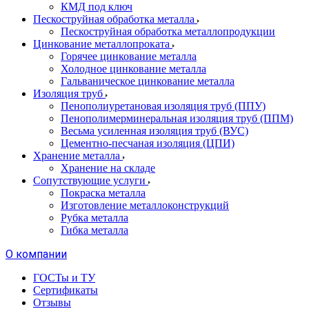
КМД под ключ
Пескоструйная обработка металла
Пескоструйная обработка металлопродукции
Цинкование металлопроката
Горячее цинкование металла
Холодное цинкование металла
Гальваническое цинкование металла
Изоляция труб
Пенополиуретановая изоляция труб (ППУ)
Пенополимерминеральная изоляция труб (ППМ)
Весьма усиленная изоляция труб (ВУС)
Цементно-песчаная изоляция (ЦПИ)
Хранение металла
Хранение на складе
Сопутствующие услуги
Покраска металла
Изготовление металлоконструкций
Рубка металла
Гибка металла
О компании
ГОСТы и ТУ
Сертификаты
Отзывы