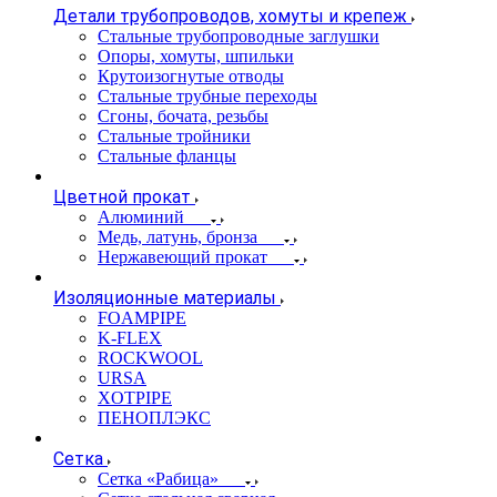
Детали трубопроводов, хомуты и крепеж
Стальные трубопроводные заглушки
Опоры, хомуты, шпильки
Крутоизогнутые отводы
Стальные трубные переходы
Сгоны, бочата, резьбы
Стальные тройники
Стальные фланцы
Цветной прокат
Алюминий
Медь, латунь, бронза
Нержавеющий прокат
Изоляционные материалы
FOAMPIPE
K-FLEX
ROCKWOOL
URSA
XOTPIPE
ПЕНОПЛЭКС
Сетка
Сетка «Рабица»