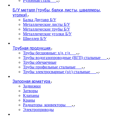
Рулонная сталь
Б/У металл (трубы, балки, листы, швеллеры,
уголки)
Балка Двутавр Б/У
Металлические листы Б/У
Металлические трубы Б/У
Металлические уголки Б/У
Швеллер Б/У
Трубная продукция
Трубы бесшовные: х/д, г/д
Трубы водогазопроводные (ВГП) стальные
Трубы обечаечные
Трубы профильные стальные
Трубы электросварные (э/с) стальные
Запорная арматура
Задвижки
Затворы
Клапаны
Краны
Радиаторы, конвекторы
Электроприводы