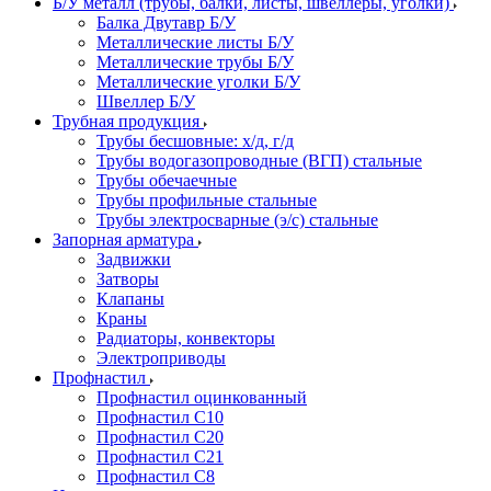
Б/У металл (трубы, балки, листы, швеллеры, уголки)
Балка Двутавр Б/У
Металлические листы Б/У
Металлические трубы Б/У
Металлические уголки Б/У
Швеллер Б/У
Трубная продукция
Трубы бесшовные: х/д, г/д
Трубы водогазопроводные (ВГП) стальные
Трубы обечаечные
Трубы профильные стальные
Трубы электросварные (э/с) стальные
Запорная арматура
Задвижки
Затворы
Клапаны
Краны
Радиаторы, конвекторы
Электроприводы
Профнастил
Профнастил оцинкованный
Профнастил С10
Профнастил С20
Профнастил С21
Профнастил С8