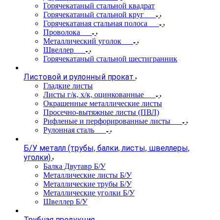
Горячекатаный стальной квадрат
Горячекатаный стальной круг
Горячекатаная стальная полоса
Проволока
Металлический уголок
Швеллер
Горячекатаный стальной шестигранник
Листовой и рулонный прокат
Гладкие листы
Листы г/к, х/к, оцинкованные
Окрашенные металлические листы
Просечно-вытяжные листы (ПВЛ)
Рифленые и перфорированные листы
Рулонная сталь
Б/У металл (трубы, балки, листы, швеллеры,
уголки)
Балка Двутавр Б/У
Металлические листы Б/У
Металлические трубы Б/У
Металлические уголки Б/У
Швеллер Б/У
Трубная продукция