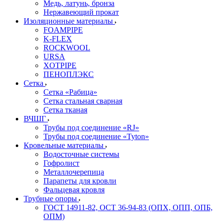
Медь, латунь, бронза
Нержавеющий прокат
Изоляционные материалы
FOAMPIPE
K-FLEX
ROCKWOOL
URSA
XOTPIPE
ПЕНОПЛЭКС
Сетка
Сетка «Рабица»
Сетка стальная сварная
Сетка тканая
ВЧШГ
Трубы под соединение «RJ»
Трубы под соединение «Tyton»
Кровельные материалы
Водосточные системы
Гофролист
Металлочерепица
Парапеты для кровли
Фальцевая кровля
Трубные опоры
ГОСТ 14911-82, ОСТ 36-94-83 (ОПХ, ОПП, ОПБ,
ОПМ)