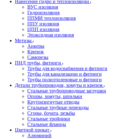
Нанесение гидро и теплоизоляции
ВУС изоляция
Гидроизоляция
ППМИ теплоизоляция
ППУ изоляция
ЦПП изоляция
Эпоксидная изоляция
Метизы
Анкеры
Крепеж
Саморезы
ПНД трубы, фитинги
Трубы для водоснабжения и фитинги
Трубы для канализации и фитинги
Трубы полиэтиленовые и фитинги
Детали трубопроводов, хомуты и крепеж
Стальные трубопроводные заглушки
Опоры, хомуты, шпильки
Крутоизогнутые отводы
Стальные трубные переходы
Сгоны, бочата, резьбы
Стальные тройники
Стальные фланцы
Цветной прокат
Алюминий