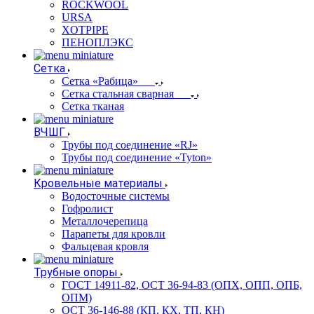
ROCKWOOL
URSA
XOTPIPE
ПЕНОПЛЭКС
Сетка
Сетка «Рабица»
Сетка стальная сварная
Сетка тканая
ВЧШГ
Трубы под соединение «RJ»
Трубы под соединение «Tyton»
Кровельные материалы
Водосточные системы
Гофролист
Металлочерепица
Парапеты для кровли
Фальцевая кровля
Трубные опоры
ГОСТ 14911-82, ОСТ 36-94-83 (ОПХ, ОПП, ОПБ,
ОПМ)
ОСТ 36-146-88 (КП, КХ, ТП, КН)