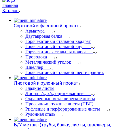
Главная
Каталог
Сортовой и фасонный прокат
Арматура
Двутавровая балка
Горячекатаный стальной квадрат
Горячекатаный стальной круг
Горячекатаная стальная полоса
Проволока
Металлический уголок
Швеллер
Горячекатаный стальной шестигранник
Листовой и рулонный прокат
Гладкие листы
Листы г/к, х/к, оцинкованные
Окрашенные металлические листы
Просечно-вытяжные листы (ПВЛ)
Рифленые и перфорированные листы
Рулонная сталь
Б/У металл (трубы, балки, листы, швеллеры,