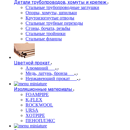
Детали трубопроводов, хомуты и крепеж
Стальные трубопроводные заглушки
Опоры, хомуты, шпильки
Крутоизогнутые отводы
Стальные трубные переходы
Сгоны, бочата, резьбы
Стальные тройники
Стальные фланцы
Цветной прокат
Алюминий
Медь, латунь, бронза
Нержавеющий прокат
Изоляционные материалы
FOAMPIPE
K-FLEX
ROCKWOOL
URSA
XOTPIPE
ПЕНОПЛЭКС