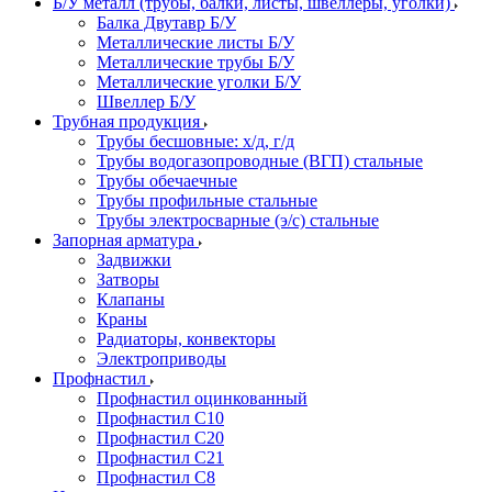
Б/У металл (трубы, балки, листы, швеллеры, уголки)
Балка Двутавр Б/У
Металлические листы Б/У
Металлические трубы Б/У
Металлические уголки Б/У
Швеллер Б/У
Трубная продукция
Трубы бесшовные: х/д, г/д
Трубы водогазопроводные (ВГП) стальные
Трубы обечаечные
Трубы профильные стальные
Трубы электросварные (э/с) стальные
Запорная арматура
Задвижки
Затворы
Клапаны
Краны
Радиаторы, конвекторы
Электроприводы
Профнастил
Профнастил оцинкованный
Профнастил С10
Профнастил С20
Профнастил С21
Профнастил С8