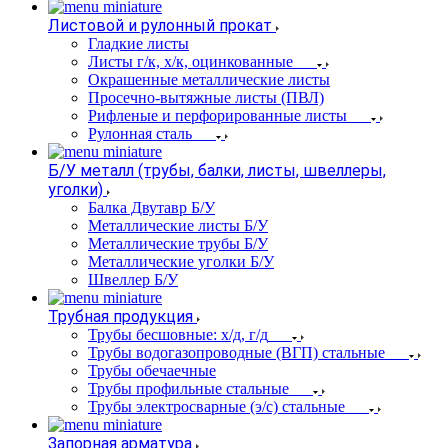
Листовой и рулонный прокат
Гладкие листы
Листы г/к, х/к, оцинкованные
Окрашенные металлические листы
Просечно-вытяжные листы (ПВЛ)
Рифленые и перфорированные листы
Рулонная сталь
Б/У металл (трубы, балки, листы, швеллеры,
уголки)
Балка Двутавр Б/У
Металлические листы Б/У
Металлические трубы Б/У
Металлические уголки Б/У
Швеллер Б/У
Трубная продукция
Трубы бесшовные: х/д, г/д
Трубы водогазопроводные (ВГП) стальные
Трубы обечаечные
Трубы профильные стальные
Трубы электросварные (э/с) стальные
Запорная арматура