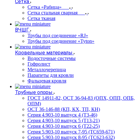
Сетка
Сетка «Рабица»
Сетка стальная сварная
Сетка тканая
ВЧШГ
Трубы под соединение «RJ»
Трубы под соединение «Tyton»
Кровельные материалы
Водосточные системы
Гофролист
Металлочерепица
Парапеты для кровли
Фальцевая кровля
Трубные опоры
ГОСТ 14911-82, ОСТ 36-94-83 (ОПХ, ОПП, ОПБ,
ОПМ)
ОСТ 36-146-88 (КП, КХ, ТП, КН)
Серия 4.903-10 выпуск 4 (Т3-46)
Серия 4.903-10 выпуск 5 (Т13-21)
Серия 4.903-10 выпуск 6 (Т22-25)
Серия 5.903-10 выпуск 7-95 (ТС659-671)
Серия 5.903-10 выпуск 8-95 (ТС623-632)