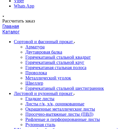
Viber
Whats App
Рассчитать заказ
Главная
Каталог
Сортовой и фасонный прокат
Арматура
Двутавровая балка
Горячекатаный стальной квадрат
Горячекатаный стальной круг
Горячекатаная стальная полоса
Проволока
Металлический уголок
Швеллер
Горячекатаный стальной шестигранник
Листовой и рулонный прокат
Гладкие листы
Листы г/к, х/к, оцинкованные
Окрашенные металлические листы
Просечно-вытяжные листы (ПВЛ)
Рифленые и перфорированные листы
Рулонная сталь