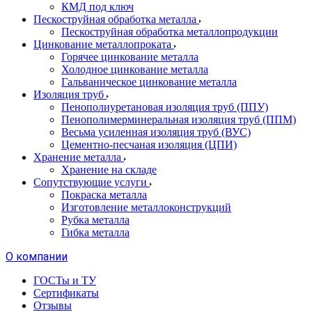
КМД под ключ
Пескоструйная обработка металла
Пескоструйная обработка металлопродукции
Цинкование металлопроката
Горячее цинкование металла
Холодное цинкование металла
Гальваническое цинкование металла
Изоляция труб
Пенополиуретановая изоляция труб (ППУ)
Пенополимерминеральная изоляция труб (ППМ)
Весьма усиленная изоляция труб (ВУС)
Цементно-песчаная изоляция (ЦПИ)
Хранение металла
Хранение на складе
Сопутствующие услуги
Покраска металла
Изготовление металлоконструкций
Рубка металла
Гибка металла
О компании
ГОСТы и ТУ
Сертификаты
Отзывы