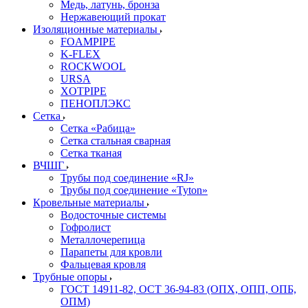
Медь, латунь, бронза
Нержавеющий прокат
Изоляционные материалы
FOAMPIPE
K-FLEX
ROCKWOOL
URSA
XOTPIPE
ПЕНОПЛЭКС
Сетка
Сетка «Рабица»
Сетка стальная сварная
Сетка тканая
ВЧШГ
Трубы под соединение «RJ»
Трубы под соединение «Tyton»
Кровельные материалы
Водосточные системы
Гофролист
Металлочерепица
Парапеты для кровли
Фальцевая кровля
Трубные опоры
ГОСТ 14911-82, ОСТ 36-94-83 (ОПХ, ОПП, ОПБ,
ОПМ)