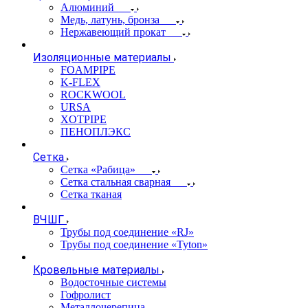
Алюминий
Медь, латунь, бронза
Нержавеющий прокат
Изоляционные материалы
FOAMPIPE
K-FLEX
ROCKWOOL
URSA
XOTPIPE
ПЕНОПЛЭКС
Сетка
Сетка «Рабица»
Сетка стальная сварная
Сетка тканая
ВЧШГ
Трубы под соединение «RJ»
Трубы под соединение «Tyton»
Кровельные материалы
Водосточные системы
Гофролист
Металлочерепица