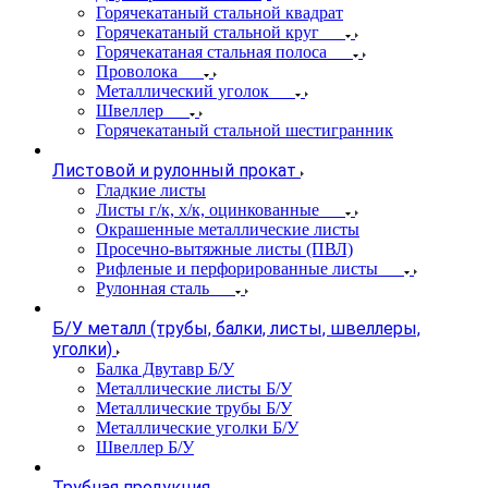
Горячекатаный стальной квадрат
Горячекатаный стальной круг
Горячекатаная стальная полоса
Проволока
Металлический уголок
Швеллер
Горячекатаный стальной шестигранник
Листовой и рулонный прокат
Гладкие листы
Листы г/к, х/к, оцинкованные
Окрашенные металлические листы
Просечно-вытяжные листы (ПВЛ)
Рифленые и перфорированные листы
Рулонная сталь
Б/У металл (трубы, балки, листы, швеллеры,
уголки)
Балка Двутавр Б/У
Металлические листы Б/У
Металлические трубы Б/У
Металлические уголки Б/У
Швеллер Б/У
Трубная продукция