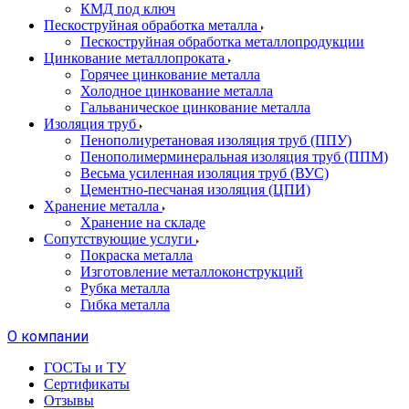
КМД под ключ
Пескоструйная обработка металла
Пескоструйная обработка металлопродукции
Цинкование металлопроката
Горячее цинкование металла
Холодное цинкование металла
Гальваническое цинкование металла
Изоляция труб
Пенополиуретановая изоляция труб (ППУ)
Пенополимерминеральная изоляция труб (ППМ)
Весьма усиленная изоляция труб (ВУС)
Цементно-песчаная изоляция (ЦПИ)
Хранение металла
Хранение на складе
Сопутствующие услуги
Покраска металла
Изготовление металлоконструкций
Рубка металла
Гибка металла
О компании
ГОСТы и ТУ
Сертификаты
Отзывы