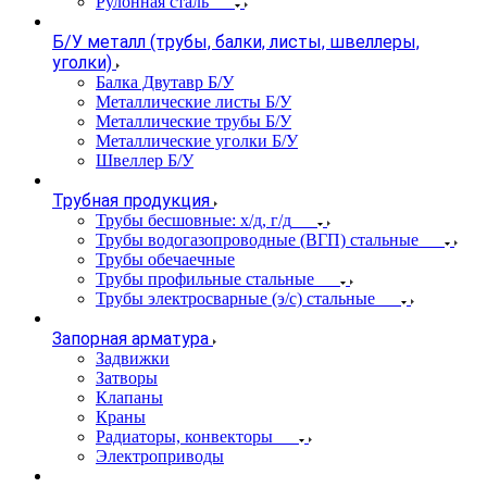
Рулонная сталь
Б/У металл (трубы, балки, листы, швеллеры,
уголки)
Балка Двутавр Б/У
Металлические листы Б/У
Металлические трубы Б/У
Металлические уголки Б/У
Швеллер Б/У
Трубная продукция
Трубы бесшовные: х/д, г/д
Трубы водогазопроводные (ВГП) стальные
Трубы обечаечные
Трубы профильные стальные
Трубы электросварные (э/с) стальные
Запорная арматура
Задвижки
Затворы
Клапаны
Краны
Радиаторы, конвекторы
Электроприводы