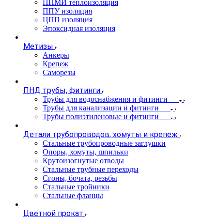
ППМИ теплоизоляция
ППУ изоляция
ЦПП изоляция
Эпоксидная изоляция
Метизы
Анкеры
Крепеж
Саморезы
ПНД трубы, фитинги
Трубы для водоснабжения и фитинги
Трубы для канализации и фитинги
Трубы полиэтиленовые и фитинги
Детали трубопроводов, хомуты и крепеж
Стальные трубопроводные заглушки
Опоры, хомуты, шпильки
Крутоизогнутые отводы
Стальные трубные переходы
Сгоны, бочата, резьбы
Стальные тройники
Стальные фланцы
Цветной прокат