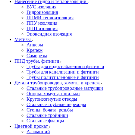
Нанесение гидро и теплоизоляции
ВУС изоляция
Гидроизоляция
ППМИ теплоизоляция
ППУ изоляция
ЦПП изоляция
Эпоксидная изоляция
Метизы
Анкеры
Крепеж
Саморезы
ПНД трубы, фитинги
Трубы для водоснабжения и фитинги
Трубы для канализации и фитинги
Трубы полиэтиленовые и фитинги
Детали трубопроводов, хомуты и крепеж
Стальные трубопроводные заглушки
Опоры, хомуты, шпильки
Крутоизогнутые отводы
Стальные трубные переходы
Сгоны, бочата, резьбы
Стальные тройники
Стальные фланцы
Цветной прокат
Алюминий