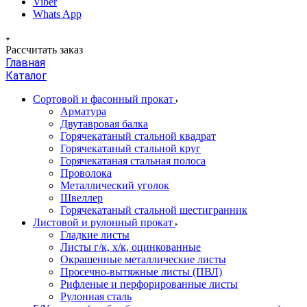
Viber
Whats App
Рассчитать заказ
Главная
Каталог
Сортовой и фасонный прокат
Арматура
Двутавровая балка
Горячекатаный стальной квадрат
Горячекатаный стальной круг
Горячекатаная стальная полоса
Проволока
Металлический уголок
Швеллер
Горячекатаный стальной шестигранник
Листовой и рулонный прокат
Гладкие листы
Листы г/к, х/к, оцинкованные
Окрашенные металлические листы
Просечно-вытяжные листы (ПВЛ)
Рифленые и перфорированные листы
Рулонная сталь