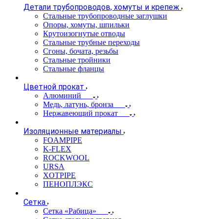
Детали трубопроводов, хомуты и крепеж
Стальные трубопроводные заглушки
Опоры, хомуты, шпильки
Крутоизогнутые отводы
Стальные трубные переходы
Сгоны, бочата, резьбы
Стальные тройники
Стальные фланцы
Цветной прокат
Алюминий
Медь, латунь, бронза
Нержавеющий прокат
Изоляционные материалы
FOAMPIPE
K-FLEX
ROCKWOOL
URSA
XOTPIPE
ПЕНОПЛЭКС
Сетка
Сетка «Рабица»