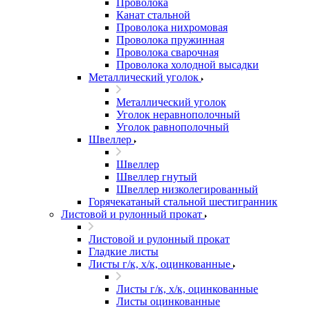
Проволока
Канат стальной
Проволока нихромовая
Проволока пружинная
Проволока сварочная
Проволока холодной высадки
Металлический уголок
Металлический уголок
Уголок неравнополочный
Уголок равнополочный
Швеллер
Швеллер
Швеллер гнутый
Швеллер низколегированный
Горячекатаный стальной шестигранник
Листовой и рулонный прокат
Листовой и рулонный прокат
Гладкие листы
Листы г/к, х/к, оцинкованные
Листы г/к, х/к, оцинкованные
Листы оцинкованные