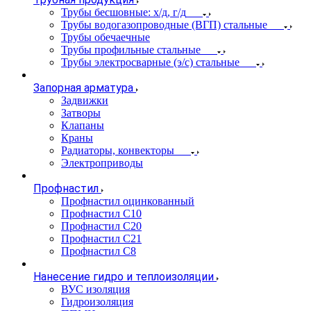
Трубы бесшовные: х/д, г/д
Трубы водогазопроводные (ВГП) стальные
Трубы обечаечные
Трубы профильные стальные
Трубы электросварные (э/с) стальные
Запорная арматура
Задвижки
Затворы
Клапаны
Краны
Радиаторы, конвекторы
Электроприводы
Профнастил
Профнастил оцинкованный
Профнастил С10
Профнастил С20
Профнастил С21
Профнастил С8
Нанесение гидро и теплоизоляции
ВУС изоляция
Гидроизоляция