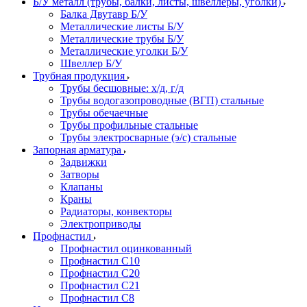
Б/У металл (трубы, балки, листы, швеллеры, уголки)
Балка Двутавр Б/У
Металлические листы Б/У
Металлические трубы Б/У
Металлические уголки Б/У
Швеллер Б/У
Трубная продукция
Трубы бесшовные: х/д, г/д
Трубы водогазопроводные (ВГП) стальные
Трубы обечаечные
Трубы профильные стальные
Трубы электросварные (э/с) стальные
Запорная арматура
Задвижки
Затворы
Клапаны
Краны
Радиаторы, конвекторы
Электроприводы
Профнастил
Профнастил оцинкованный
Профнастил С10
Профнастил С20
Профнастил С21
Профнастил С8