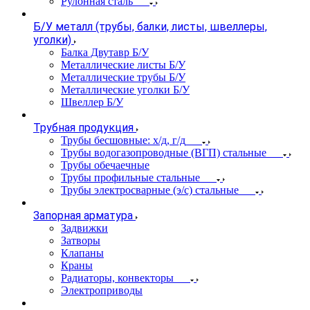
Рулонная сталь
Б/У металл (трубы, балки, листы, швеллеры,
уголки)
Балка Двутавр Б/У
Металлические листы Б/У
Металлические трубы Б/У
Металлические уголки Б/У
Швеллер Б/У
Трубная продукция
Трубы бесшовные: х/д, г/д
Трубы водогазопроводные (ВГП) стальные
Трубы обечаечные
Трубы профильные стальные
Трубы электросварные (э/с) стальные
Запорная арматура
Задвижки
Затворы
Клапаны
Краны
Радиаторы, конвекторы
Электроприводы