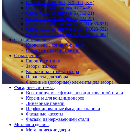
ОСТ 36-146-88 (КП, КХ, ТП, КН)
Серия 4.903-10 выпуск 4 (Т3-46)
Серия 4.903-10 выпуск 5 (Т13-21)
Серия 4.903-10 выпуск 6 (Т22-25)
Серия 5.903-10 выпуск 7-95 (ТС659-671)
Серия 5.903-10 выпуск 8-95 (ТС623-632)
Серия 5.903-13 выпуск 6-95 (ТС676-682)
Сэндвич-панели
Кровельные сэндвич-панели
Стеновые сэндвич-панели
Ограждения
Евроштакетники
Заборы жалюзи
Колпаки на столбы забора
Парапеты для забора
Фасонные (доборные) элементы для забора
Фасадные системы
Вентилируемые фасады из оцинкованной стали
Корзины для кондиционеров
Линеарные панели
Перфорированные фасадные панели
Фасадные кассеты
Фасады из нержавеющей стали
Металлоизделия
Металлические двери