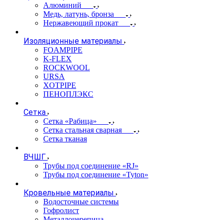
Алюминий
Медь, латунь, бронза
Нержавеющий прокат
Изоляционные материалы
FOAMPIPE
K-FLEX
ROCKWOOL
URSA
XOTPIPE
ПЕНОПЛЭКС
Сетка
Сетка «Рабица»
Сетка стальная сварная
Сетка тканая
ВЧШГ
Трубы под соединение «RJ»
Трубы под соединение «Tyton»
Кровельные материалы
Водосточные системы
Гофролист
Металлочерепица