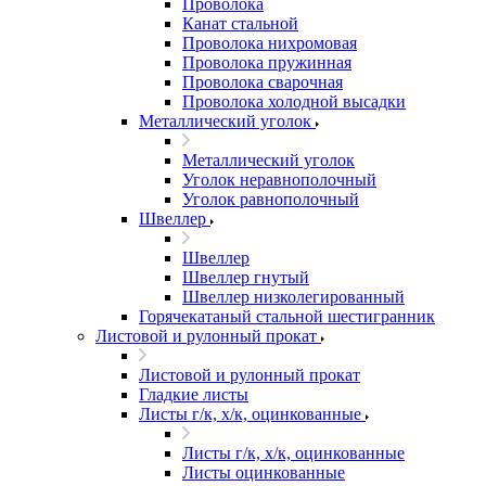
Проволока
Канат стальной
Проволока нихромовая
Проволока пружинная
Проволока сварочная
Проволока холодной высадки
Металлический уголок
Металлический уголок
Уголок неравнополочный
Уголок равнополочный
Швеллер
Швеллер
Швеллер гнутый
Швеллер низколегированный
Горячекатаный стальной шестигранник
Листовой и рулонный прокат
Листовой и рулонный прокат
Гладкие листы
Листы г/к, х/к, оцинкованные
Листы г/к, х/к, оцинкованные
Листы оцинкованные