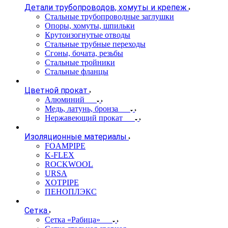
Детали трубопроводов, хомуты и крепеж
Стальные трубопроводные заглушки
Опоры, хомуты, шпильки
Крутоизогнутые отводы
Стальные трубные переходы
Сгоны, бочата, резьбы
Стальные тройники
Стальные фланцы
Цветной прокат
Алюминий
Медь, латунь, бронза
Нержавеющий прокат
Изоляционные материалы
FOAMPIPE
K-FLEX
ROCKWOOL
URSA
XOTPIPE
ПЕНОПЛЭКС
Сетка
Сетка «Рабица»