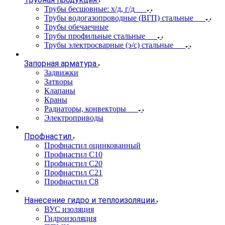
Трубы бесшовные: х/д, г/д
Трубы водогазопроводные (ВГП) стальные
Трубы обечаечные
Трубы профильные стальные
Трубы электросварные (э/с) стальные
Запорная арматура
Задвижки
Затворы
Клапаны
Краны
Радиаторы, конвекторы
Электроприводы
Профнастил
Профнастил оцинкованный
Профнастил С10
Профнастил С20
Профнастил С21
Профнастил С8
Нанесение гидро и теплоизоляции
ВУС изоляция
Гидроизоляция