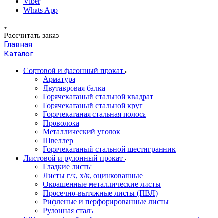
Viber
Whats App
Рассчитать заказ
Главная
Каталог
Сортовой и фасонный прокат
Арматура
Двутавровая балка
Горячекатаный стальной квадрат
Горячекатаный стальной круг
Горячекатаная стальная полоса
Проволока
Металлический уголок
Швеллер
Горячекатаный стальной шестигранник
Листовой и рулонный прокат
Гладкие листы
Листы г/к, х/к, оцинкованные
Окрашенные металлические листы
Просечно-вытяжные листы (ПВЛ)
Рифленые и перфорированные листы
Рулонная сталь