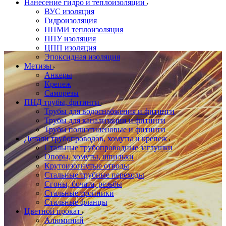
Нанесение гидро и теплоизоляции
ВУС изоляция
Гидроизоляция
ППМИ теплоизоляция
ППУ изоляция
ЦПП изоляция
Эпоксидная изоляция
Метизы
Анкеры
Крепеж
Саморезы
ПНД трубы, фитинги
Трубы для водоснабжения и фитинги
Трубы для канализации и фитинги
Трубы полиэтиленовые и фитинги
Детали трубопроводов, хомуты и крепеж
Стальные трубопроводные заглушки
Опоры, хомуты, шпильки
Крутоизогнутые отводы
Стальные трубные переходы
Сгоны, бочата, резьбы
Стальные тройники
Стальные фланцы
Цветной прокат
Алюминий