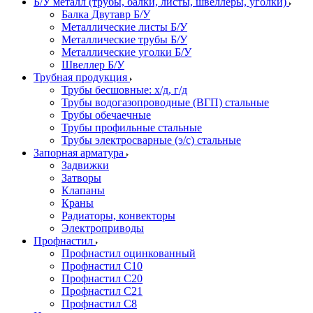
Б/У металл (трубы, балки, листы, швеллеры, уголки)
Балка Двутавр Б/У
Металлические листы Б/У
Металлические трубы Б/У
Металлические уголки Б/У
Швеллер Б/У
Трубная продукция
Трубы бесшовные: х/д, г/д
Трубы водогазопроводные (ВГП) стальные
Трубы обечаечные
Трубы профильные стальные
Трубы электросварные (э/с) стальные
Запорная арматура
Задвижки
Затворы
Клапаны
Краны
Радиаторы, конвекторы
Электроприводы
Профнастил
Профнастил оцинкованный
Профнастил С10
Профнастил С20
Профнастил С21
Профнастил С8