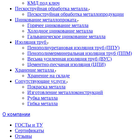
КМД под ключ
Пескоструйная обработка металла
Пескоструйная обработка металлопродукции
Цинкование металлопроката
Горячее цинкование металла
Холодное цинкование металла
Гальваническое цинкование металла
Изоляция труб
Пенополиуретановая изоляция труб (ППУ)
Пенополимерминеральная изоляция труб (ППМ)
Весьма усиленная изоляция труб (ВУС)
Цементно-песчаная изоляция (ЦПИ)
Хранение металла
Хранение на складе
Сопутствующие услуги
Покраска металла
Изготовление металлоконструкций
Рубка металла
Гибка металла
О компании
ГОСТы и ТУ
Сертификаты
Отзывы