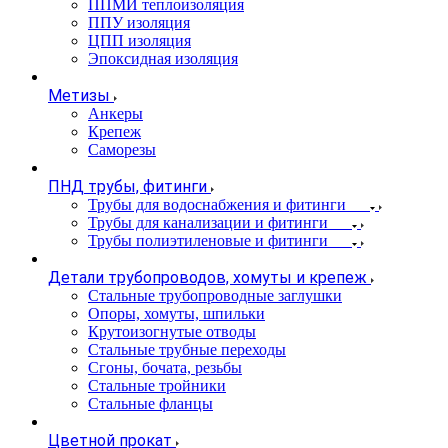
ППМИ теплоизоляция
ППУ изоляция
ЦПП изоляция
Эпоксидная изоляция
Метизы
Анкеры
Крепеж
Саморезы
ПНД трубы, фитинги
Трубы для водоснабжения и фитинги
Трубы для канализации и фитинги
Трубы полиэтиленовые и фитинги
Детали трубопроводов, хомуты и крепеж
Стальные трубопроводные заглушки
Опоры, хомуты, шпильки
Крутоизогнутые отводы
Стальные трубные переходы
Сгоны, бочата, резьбы
Стальные тройники
Стальные фланцы
Цветной прокат