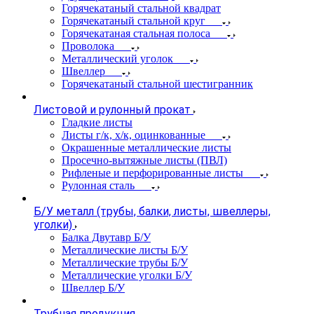
Горячекатаный стальной квадрат
Горячекатаный стальной круг
Горячекатаная стальная полоса
Проволока
Металлический уголок
Швеллер
Горячекатаный стальной шестигранник
Листовой и рулонный прокат
Гладкие листы
Листы г/к, х/к, оцинкованные
Окрашенные металлические листы
Просечно-вытяжные листы (ПВЛ)
Рифленые и перфорированные листы
Рулонная сталь
Б/У металл (трубы, балки, листы, швеллеры,
уголки)
Балка Двутавр Б/У
Металлические листы Б/У
Металлические трубы Б/У
Металлические уголки Б/У
Швеллер Б/У
Трубная продукция