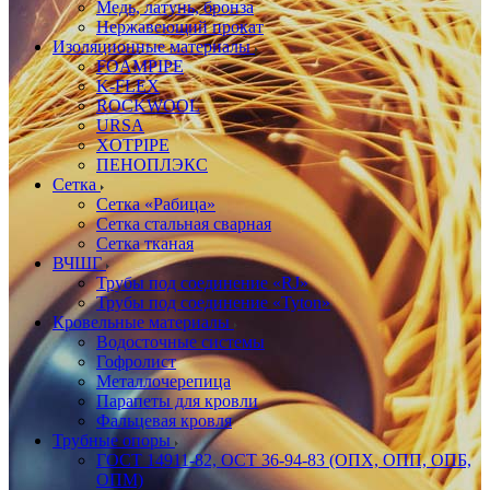
Медь, латунь, бронза
Нержавеющий прокат
Изоляционные материалы
FOAMPIPE
K-FLEX
ROCKWOOL
URSA
XOTPIPE
ПЕНОПЛЭКС
Сетка
Сетка «Рабица»
Сетка стальная сварная
Сетка тканая
ВЧШГ
Трубы под соединение «RJ»
Трубы под соединение «Tyton»
Кровельные материалы
Водосточные системы
Гофролист
Металлочерепица
Парапеты для кровли
Фальцевая кровля
Трубные опоры
ГОСТ 14911-82, ОСТ 36-94-83 (ОПХ, ОПП, ОПБ,
ОПМ)