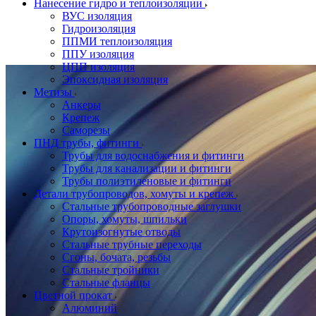
Нанесение гидро и теплоизоляции
ВУС изоляция
Гидроизоляция
ППМИ теплоизоляция
ППУ изоляция
ЦПП изоляция
Эпоксидная изоляция
Метизы
Анкеры
Крепеж
Саморезы
ПНД трубы, фитинги
Трубы для водоснабжения и фитинги
Трубы для канализации и фитинги
Трубы полиэтиленовые и фитинги
Детали трубопроводов, хомуты и крепеж
Стальные трубопроводные заглушки
Опоры, хомуты, шпильки
Крутоизогнутые отводы
Стальные трубные переходы
Сгоны, бочата, резьбы
Стальные тройники
Стальные фланцы
Цветной прокат
Алюминий