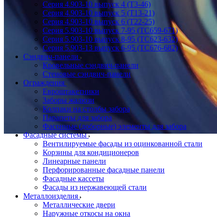
Серия 4.903-10 выпуск 4 (Т3-46)
Серия 4.903-10 выпуск 5 (Т13-21)
Серия 4.903-10 выпуск 6 (Т22-25)
Серия 5.903-10 выпуск 7-95 (ТС659-671)
Серия 5.903-10 выпуск 8-95 (ТС623-632)
Серия 5.903-13 выпуск 6-95 (ТС676-682)
Сэндвич-панели
Кровельные сэндвич-панели
Стеновые сэндвич-панели
Ограждения
Евроштакетники
Заборы жалюзи
Колпаки на столбы забора
Парапеты для забора
Фасонные (доборные) элементы для забора
Фасадные системы
Вентилируемые фасады из оцинкованной стали
Корзины для кондиционеров
Линеарные панели
Перфорированные фасадные панели
Фасадные кассеты
Фасады из нержавеющей стали
Металлоизделия
Металлические двери
Наружные откосы на окна