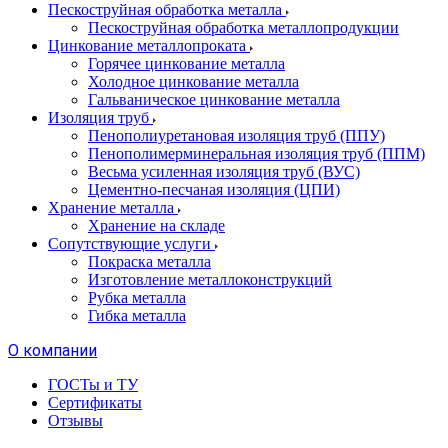
Пескоструйная обработка металла
Пескоструйная обработка металлопродукции
Цинкование металлопроката
Горячее цинкование металла
Холодное цинкование металла
Гальваническое цинкование металла
Изоляция труб
Пенополиуретановая изоляция труб (ППУ)
Пенополимерминеральная изоляция труб (ППМ)
Весьма усиленная изоляция труб (ВУС)
Цементно-песчаная изоляция (ЦПИ)
Хранение металла
Хранение на складе
Сопутствующие услуги
Покраска металла
Изготовление металлоконструкций
Рубка металла
Гибка металла
О компании
ГОСТы и ТУ
Сертификаты
Отзывы