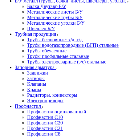
Б/У металл (трубы, балки, листы, швеллеры, уголки)
Балка Двутавр Б/У
Металлические листы Б/У
Металлические трубы Б/У
Металлические уголки Б/У
Швеллер Б/У
Трубная продукция
Трубы бесшовные: х/д, г/д
Трубы водогазопроводные (ВГП) стальные
Трубы обечаечные
Трубы профильные стальные
Трубы электросварные (э/с) стальные
Запорная арматура
Задвижки
Затворы
Клапаны
Краны
Радиаторы, конвекторы
Электроприводы
Профнастил
Профнастил оцинкованный
Профнастил С10
Профнастил С20
Профнастил С21
Профнастил С8