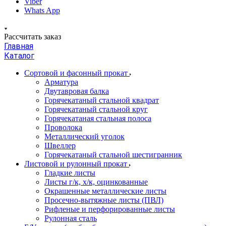
Viber
Whats App
Рассчитать заказ
Главная
Каталог
Сортовой и фасонный прокат
Арматура
Двутавровая балка
Горячекатаный стальной квадрат
Горячекатаный стальной круг
Горячекатаная стальная полоса
Проволока
Металлический уголок
Швеллер
Горячекатаный стальной шестигранник
Листовой и рулонный прокат
Гладкие листы
Листы г/к, х/к, оцинкованные
Окрашенные металлические листы
Просечно-вытяжные листы (ПВЛ)
Рифленые и перфорированные листы
Рулонная сталь