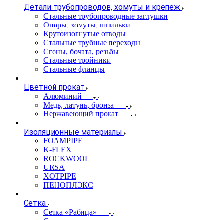
Детали трубопроводов, хомуты и крепеж
Стальные трубопроводные заглушки
Опоры, хомуты, шпильки
Крутоизогнутые отводы
Стальные трубные переходы
Сгоны, бочата, резьбы
Стальные тройники
Стальные фланцы
Цветной прокат
Алюминий
Медь, латунь, бронза
Нержавеющий прокат
Изоляционные материалы
FOAMPIPE
K-FLEX
ROCKWOOL
URSA
XOTPIPE
ПЕНОПЛЭКС
Сетка
Сетка «Рабица»