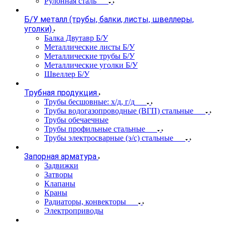
Рулонная сталь
Б/У металл (трубы, балки, листы, швеллеры,
уголки)
Балка Двутавр Б/У
Металлические листы Б/У
Металлические трубы Б/У
Металлические уголки Б/У
Швеллер Б/У
Трубная продукция
Трубы бесшовные: х/д, г/д
Трубы водогазопроводные (ВГП) стальные
Трубы обечаечные
Трубы профильные стальные
Трубы электросварные (э/с) стальные
Запорная арматура
Задвижки
Затворы
Клапаны
Краны
Радиаторы, конвекторы
Электроприводы