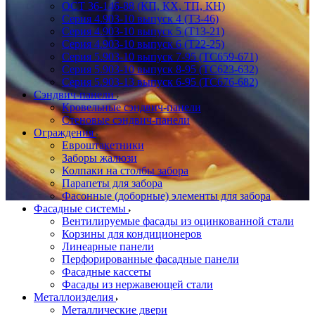
ОСТ 36-146-88 (КП, КХ, ТП, КН)
Серия 4.903-10 выпуск 4 (Т3-46)
Серия 4.903-10 выпуск 5 (Т13-21)
Серия 4.903-10 выпуск 6 (Т22-25)
Серия 5.903-10 выпуск 7-95 (ТС659-671)
Серия 5.903-10 выпуск 8-95 (ТС623-632)
Серия 5.903-13 выпуск 6-95 (ТС676-682)
Сэндвич-панели
Кровельные сэндвич-панели
Стеновые сэндвич-панели
Ограждения
Евроштакетники
Заборы жалюзи
Колпаки на столбы забора
Парапеты для забора
Фасонные (доборные) элементы для забора
Фасадные системы
Вентилируемые фасады из оцинкованной стали
Корзины для кондиционеров
Линеарные панели
Перфорированные фасадные панели
Фасадные кассеты
Фасады из нержавеющей стали
Металлоизделия
Металлические двери