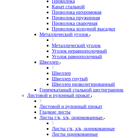
Проволока
Канат стальной
Проволока нихромовая
Проволока пружинная
Проволока сварочная
Проволока холодной высадки
Металлический уголок
Металлический уголок
Уголок неравнополочный
Уголок равнополочный
Швеллер
Швеллер
Швеллер гнутый
Швеллер низколегированный
Горячекатаный стальной шестигранник
Листовой и рулонный прокат
Листовой и рулонный прокат
Гладкие листы
Листы г/к, х/к, оцинкованные
Листы г/к, х/к, оцинкованные
Листы оцинкованные