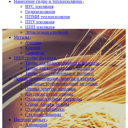
Нанесение гидро и теплоизоляции
ВУС изоляция
Гидроизоляция
ППМИ теплоизоляция
ППУ изоляция
ЦПП изоляция
Эпоксидная изоляция
Метизы
Анкеры
Крепеж
Саморезы
ПНД трубы, фитинги
Трубы для водоснабжения и фитинги
Трубы для канализации и фитинги
Трубы полиэтиленовые и фитинги
Детали трубопроводов, хомуты и крепеж
Стальные трубопроводные заглушки
Опоры, хомуты, шпильки
Крутоизогнутые отводы
Стальные трубные переходы
Сгоны, бочата, резьбы
Стальные тройники
Стальные фланцы
Цветной прокат
Алюминий