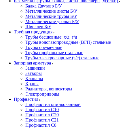
Б/У металл (трубы, балки, листы, швеллеры, уголки)
Балка Двутавр Б/У
Металлические листы Б/У
Металлические трубы Б/У
Металлические уголки Б/У
Швеллер Б/У
Трубная продукция
Трубы бесшовные: х/д, г/д
Трубы водогазопроводные (ВГП) стальные
Трубы обечаечные
Трубы профильные стальные
Трубы электросварные (э/с) стальные
Запорная арматура
Задвижки
Затворы
Клапаны
Краны
Радиаторы, конвекторы
Электроприводы
Профнастил
Профнастил оцинкованный
Профнастил С10
Профнастил С20
Профнастил С21
Профнастил С8