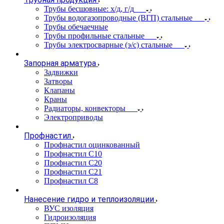
Трубы бесшовные: х/д, г/д
Трубы водогазопроводные (ВГП) стальные
Трубы обечаечные
Трубы профильные стальные
Трубы электросварные (э/с) стальные
Запорная арматура
Задвижки
Затворы
Клапаны
Краны
Радиаторы, конвекторы
Электроприводы
Профнастил
Профнастил оцинкованный
Профнастил С10
Профнастил С20
Профнастил С21
Профнастил С8
Нанесение гидро и теплоизоляции
ВУС изоляция
Гидроизоляция