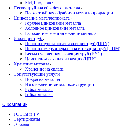
КМД под ключ
Пескоструйная обработка металла
Пескоструйная обработка металлопродукции
Цинкование металлопроката
Горячее цинкование металла
Холодное цинкование металла
Гальваническое цинкование металла
Изоляция труб
Пенополиуретановая изоляция труб (ППУ)
Пенополимерминеральная изоляция труб (ППМ)
Весьма усиленная изоляция труб (ВУС)
Цементно-песчаная изоляция (ЦПИ)
Хранение металла
Хранение на складе
Сопутствующие услуги
Покраска металла
Изготовление металлоконструкций
Рубка металла
Гибка металла
О компании
ГОСТы и ТУ
Сертификаты
Отзывы