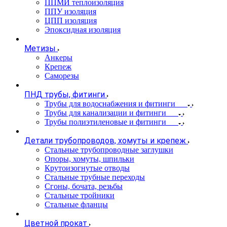
ППМИ теплоизоляция
ППУ изоляция
ЦПП изоляция
Эпоксидная изоляция
Метизы
Анкеры
Крепеж
Саморезы
ПНД трубы, фитинги
Трубы для водоснабжения и фитинги
Трубы для канализации и фитинги
Трубы полиэтиленовые и фитинги
Детали трубопроводов, хомуты и крепеж
Стальные трубопроводные заглушки
Опоры, хомуты, шпильки
Крутоизогнутые отводы
Стальные трубные переходы
Сгоны, бочата, резьбы
Стальные тройники
Стальные фланцы
Цветной прокат