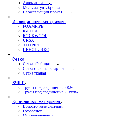
Алюминий
Медь, латунь, бронза
Нержавеющий прокат
Изоляционные материалы
FOAMPIPE
K-FLEX
ROCKWOOL
URSA
XOTPIPE
ПЕНОПЛЭКС
Сетка
Сетка «Рабица»
Сетка стальная сварная
Сетка тканая
ВЧШГ
Трубы под соединение «RJ»
Трубы под соединение «Tyton»
Кровельные материалы
Водосточные системы
Гофролист
Металлочерепица