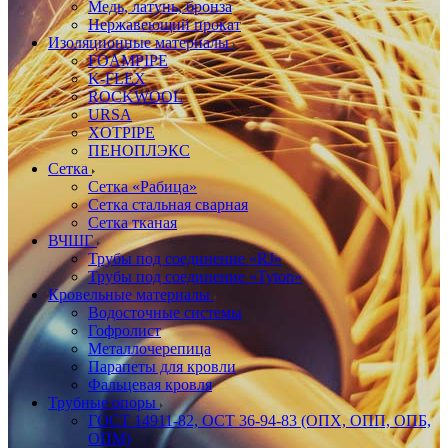
Медь, латунь, бронза
Нержавеющий прокат
Изоляционные материалы
FOAMPIPE
K-FLEX
ROCKWOOL
URSA
XOTPIPE
ПЕНОПЛЭКС
Сетка
Сетка «Рабица»
Сетка стальная сварная
Сетка тканая
ВЧШГ
Трубы под соединение «RJ»
Трубы под соединение «Tyton»
Кровельные материалы
Водосточные системы
Гофролист
Металлочерепица
Парапеты для кровли
Фальцевая кровля
Трубные опоры
ГОСТ 14911-82, ОСТ 36-94-83 (ОПХ, ОПП, ОПБ,
ОПМ)