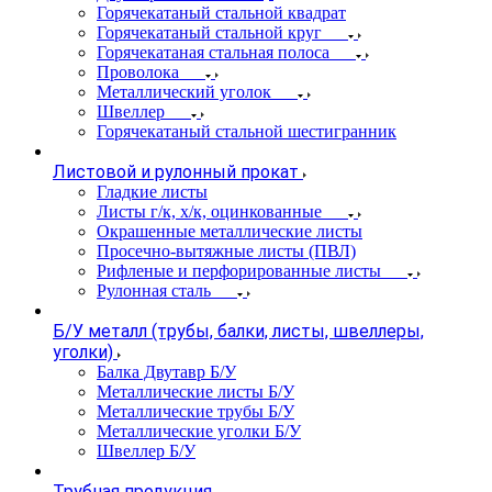
Горячекатаный стальной квадрат
Горячекатаный стальной круг
Горячекатаная стальная полоса
Проволока
Металлический уголок
Швеллер
Горячекатаный стальной шестигранник
Листовой и рулонный прокат
Гладкие листы
Листы г/к, х/к, оцинкованные
Окрашенные металлические листы
Просечно-вытяжные листы (ПВЛ)
Рифленые и перфорированные листы
Рулонная сталь
Б/У металл (трубы, балки, листы, швеллеры,
уголки)
Балка Двутавр Б/У
Металлические листы Б/У
Металлические трубы Б/У
Металлические уголки Б/У
Швеллер Б/У
Трубная продукция