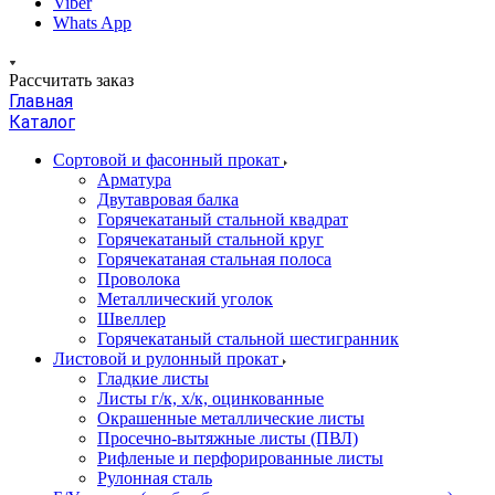
Viber
Whats App
Рассчитать заказ
Главная
Каталог
Сортовой и фасонный прокат
Арматура
Двутавровая балка
Горячекатаный стальной квадрат
Горячекатаный стальной круг
Горячекатаная стальная полоса
Проволока
Металлический уголок
Швеллер
Горячекатаный стальной шестигранник
Листовой и рулонный прокат
Гладкие листы
Листы г/к, х/к, оцинкованные
Окрашенные металлические листы
Просечно-вытяжные листы (ПВЛ)
Рифленые и перфорированные листы
Рулонная сталь