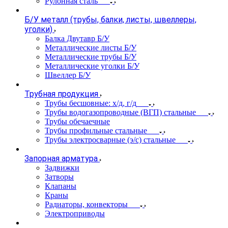
Рулонная сталь
Б/У металл (трубы, балки, листы, швеллеры,
уголки)
Балка Двутавр Б/У
Металлические листы Б/У
Металлические трубы Б/У
Металлические уголки Б/У
Швеллер Б/У
Трубная продукция
Трубы бесшовные: х/д, г/д
Трубы водогазопроводные (ВГП) стальные
Трубы обечаечные
Трубы профильные стальные
Трубы электросварные (э/с) стальные
Запорная арматура
Задвижки
Затворы
Клапаны
Краны
Радиаторы, конвекторы
Электроприводы