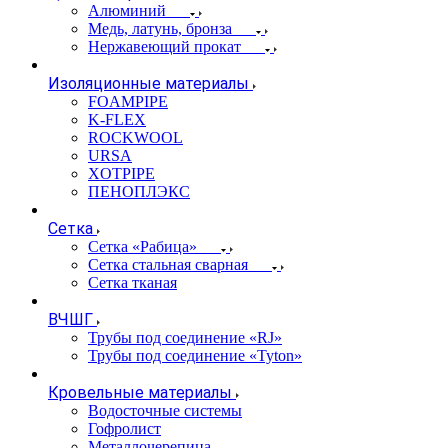
Алюминий
Медь, латунь, бронза
Нержавеющий прокат
Изоляционные материалы
FOAMPIPE
K-FLEX
ROCKWOOL
URSA
XOTPIPE
ПЕНОПЛЭКС
Сетка
Сетка «Рабица»
Сетка стальная сварная
Сетка тканая
ВЧШГ
Трубы под соединение «RJ»
Трубы под соединение «Tyton»
Кровельные материалы
Водосточные системы
Гофролист
Металлочерепица