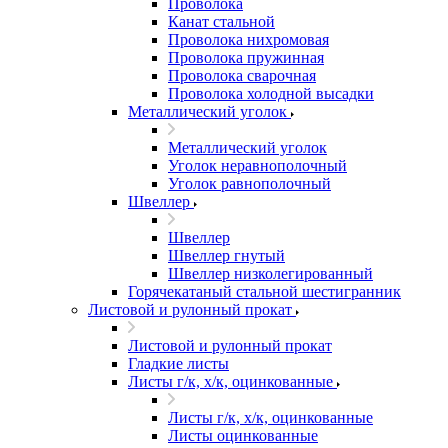
Проволока
Канат стальной
Проволока нихромовая
Проволока пружинная
Проволока сварочная
Проволока холодной высадки
Металлический уголок
Металлический уголок
Уголок неравнополочный
Уголок равнополочный
Швеллер
Швеллер
Швеллер гнутый
Швеллер низколегированный
Горячекатаный стальной шестигранник
Листовой и рулонный прокат
Листовой и рулонный прокат
Гладкие листы
Листы г/к, х/к, оцинкованные
Листы г/к, х/к, оцинкованные
Листы оцинкованные