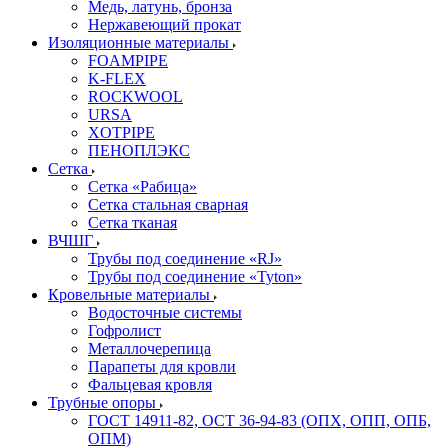
Медь, латунь, бронза
Нержавеющий прокат
Изоляционные материалы
FOAMPIPE
K-FLEX
ROCKWOOL
URSA
XOTPIPE
ПЕНОПЛЭКС
Сетка
Сетка «Рабица»
Сетка стальная сварная
Сетка тканая
ВЧШГ
Трубы под соединение «RJ»
Трубы под соединение «Tyton»
Кровельные материалы
Водосточные системы
Гофролист
Металлочерепица
Парапеты для кровли
Фальцевая кровля
Трубные опоры
ГОСТ 14911-82, ОСТ 36-94-83 (ОПХ, ОПП, ОПБ,
ОПМ)