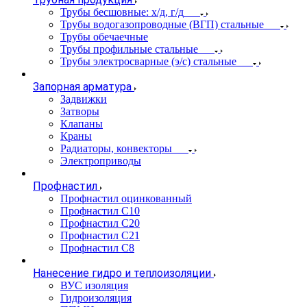
Трубы бесшовные: х/д, г/д
Трубы водогазопроводные (ВГП) стальные
Трубы обечаечные
Трубы профильные стальные
Трубы электросварные (э/с) стальные
Запорная арматура
Задвижки
Затворы
Клапаны
Краны
Радиаторы, конвекторы
Электроприводы
Профнастил
Профнастил оцинкованный
Профнастил С10
Профнастил С20
Профнастил С21
Профнастил С8
Нанесение гидро и теплоизоляции
ВУС изоляция
Гидроизоляция