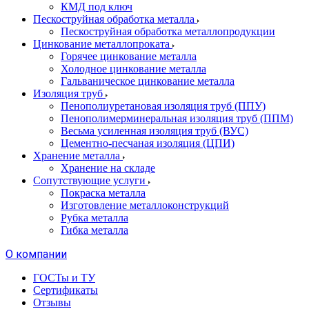
КМД под ключ
Пескоструйная обработка металла
Пескоструйная обработка металлопродукции
Цинкование металлопроката
Горячее цинкование металла
Холодное цинкование металла
Гальваническое цинкование металла
Изоляция труб
Пенополиуретановая изоляция труб (ППУ)
Пенополимерминеральная изоляция труб (ППМ)
Весьма усиленная изоляция труб (ВУС)
Цементно-песчаная изоляция (ЦПИ)
Хранение металла
Хранение на складе
Сопутствующие услуги
Покраска металла
Изготовление металлоконструкций
Рубка металла
Гибка металла
О компании
ГОСТы и ТУ
Сертификаты
Отзывы