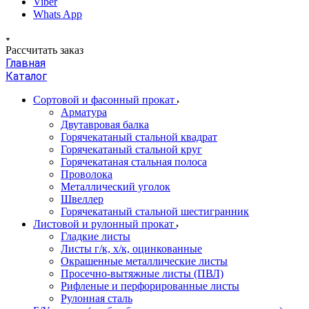
Viber
Whats App
Рассчитать заказ
Главная
Каталог
Сортовой и фасонный прокат
Арматура
Двутавровая балка
Горячекатаный стальной квадрат
Горячекатаный стальной круг
Горячекатаная стальная полоса
Проволока
Металлический уголок
Швеллер
Горячекатаный стальной шестигранник
Листовой и рулонный прокат
Гладкие листы
Листы г/к, х/к, оцинкованные
Окрашенные металлические листы
Просечно-вытяжные листы (ПВЛ)
Рифленые и перфорированные листы
Рулонная сталь