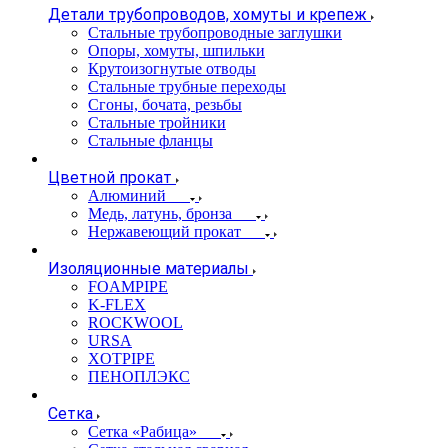
Детали трубопроводов, хомуты и крепеж
Стальные трубопроводные заглушки
Опоры, хомуты, шпильки
Крутоизогнутые отводы
Стальные трубные переходы
Сгоны, бочата, резьбы
Стальные тройники
Стальные фланцы
Цветной прокат
Алюминий
Медь, латунь, бронза
Нержавеющий прокат
Изоляционные материалы
FOAMPIPE
K-FLEX
ROCKWOOL
URSA
XOTPIPE
ПЕНОПЛЭКС
Сетка
Сетка «Рабица»