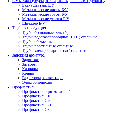
Б/У металл (трубы, балки, листы, швеллеры, уголки)
Балка Двутавр Б/У
Металлические листы Б/У
Металлические трубы Б/У
Металлические уголки Б/У
Швеллер Б/У
Трубная продукция
Трубы бесшовные: х/д, г/д
Трубы водогазопроводные (ВГП) стальные
Трубы обечаечные
Трубы профильные стальные
Трубы электросварные (э/с) стальные
Запорная арматура
Задвижки
Затворы
Клапаны
Краны
Радиаторы, конвекторы
Электроприводы
Профнастил
Профнастил оцинкованный
Профнастил С10
Профнастил С20
Профнастил С21
Профнастил С8