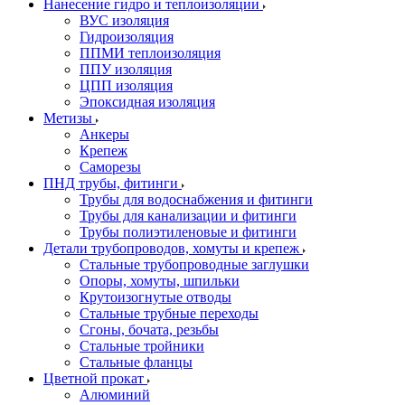
Нанесение гидро и теплоизоляции
ВУС изоляция
Гидроизоляция
ППМИ теплоизоляция
ППУ изоляция
ЦПП изоляция
Эпоксидная изоляция
Метизы
Анкеры
Крепеж
Саморезы
ПНД трубы, фитинги
Трубы для водоснабжения и фитинги
Трубы для канализации и фитинги
Трубы полиэтиленовые и фитинги
Детали трубопроводов, хомуты и крепеж
Стальные трубопроводные заглушки
Опоры, хомуты, шпильки
Крутоизогнутые отводы
Стальные трубные переходы
Сгоны, бочата, резьбы
Стальные тройники
Стальные фланцы
Цветной прокат
Алюминий