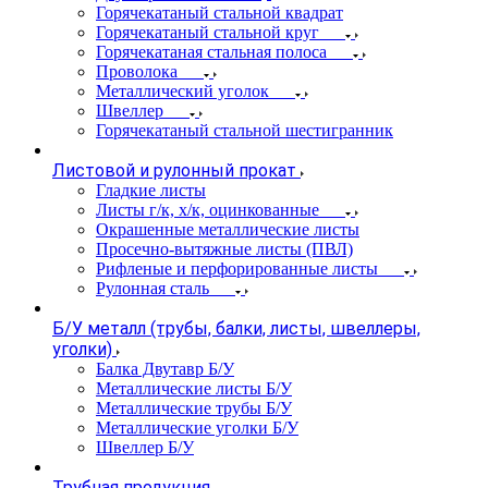
Горячекатаный стальной квадрат
Горячекатаный стальной круг
Горячекатаная стальная полоса
Проволока
Металлический уголок
Швеллер
Горячекатаный стальной шестигранник
Листовой и рулонный прокат
Гладкие листы
Листы г/к, х/к, оцинкованные
Окрашенные металлические листы
Просечно-вытяжные листы (ПВЛ)
Рифленые и перфорированные листы
Рулонная сталь
Б/У металл (трубы, балки, листы, швеллеры,
уголки)
Балка Двутавр Б/У
Металлические листы Б/У
Металлические трубы Б/У
Металлические уголки Б/У
Швеллер Б/У
Трубная продукция