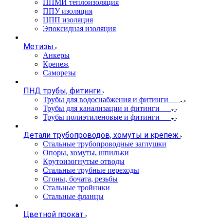
ППМИ теплоизоляция
ППУ изоляция
ЦПП изоляция
Эпоксидная изоляция
Метизы
Анкеры
Крепеж
Саморезы
ПНД трубы, фитинги
Трубы для водоснабжения и фитинги
Трубы для канализации и фитинги
Трубы полиэтиленовые и фитинги
Детали трубопроводов, хомуты и крепеж
Стальные трубопроводные заглушки
Опоры, хомуты, шпильки
Крутоизогнутые отводы
Стальные трубные переходы
Сгоны, бочата, резьбы
Стальные тройники
Стальные фланцы
Цветной прокат