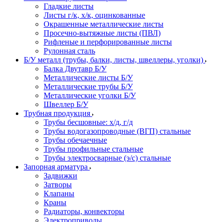
Гладкие листы
Листы г/к, х/к, оцинкованные
Окрашенные металлические листы
Просечно-вытяжные листы (ПВЛ)
Рифленые и перфорированные листы
Рулонная сталь
Б/У металл (трубы, балки, листы, швеллеры, уголки)
Балка Двутавр Б/У
Металлические листы Б/У
Металлические трубы Б/У
Металлические уголки Б/У
Швеллер Б/У
Трубная продукция
Трубы бесшовные: х/д, г/д
Трубы водогазопроводные (ВГП) стальные
Трубы обечаечные
Трубы профильные стальные
Трубы электросварные (э/с) стальные
Запорная арматура
Задвижки
Затворы
Клапаны
Краны
Радиаторы, конвекторы
Электроприводы