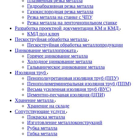
Плазменная резка металла
Гидроабразивная резка металла
Газокислородная резка металла
Резка металла на станке с ЧПУ
Резка металла на ленточнопильном станке
Разработка проектной документации КМ и КМД
КМД под ключ
Пескоструйная обработка металла
Пескоструйная обработка металлопродукции
Цинкование металлопроката
Горячее цинкование металла
Холодное цинкование металла
Гальваническое цинкование металла
Изоляция труб
Пенополиуретановая изоляция труб (ППУ)
Пенополимерминеральная изоляция труб (ППМ)
Весьма усиленная изоляция труб (ВУС)
Цементно-песчаная изоляция (ЦПИ)
Хранение металла
Хранение на складе
Сопутствующие услуги
Покраска металла
Изготовление металлоконструкций
Рубка металла
Гибка металла