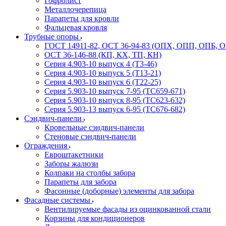
Гофролист
Металлочерепица
Парапеты для кровли
Фальцевая кровля
Трубные опоры
ГОСТ 14911-82, ОСТ 36-94-83 (ОПХ, ОПП, ОПБ, 
ОСТ 36-146-88 (КП, КХ, ТП, КН)
Серия 4.903-10 выпуск 4 (Т3-46)
Серия 4.903-10 выпуск 5 (Т13-21)
Серия 4.903-10 выпуск 6 (Т22-25)
Серия 5.903-10 выпуск 7-95 (ТС659-671)
Серия 5.903-10 выпуск 8-95 (ТС623-632)
Серия 5.903-13 выпуск 6-95 (ТС676-682)
Сэндвич-панели
Кровельные сэндвич-панели
Стеновые сэндвич-панели
Ограждения
Евроштакетники
Заборы жалюзи
Колпаки на столбы забора
Парапеты для забора
Фасонные (доборные) элементы для забора
Фасадные системы
Вентилируемые фасады из оцинкованной стали
Корзины для кондиционеров