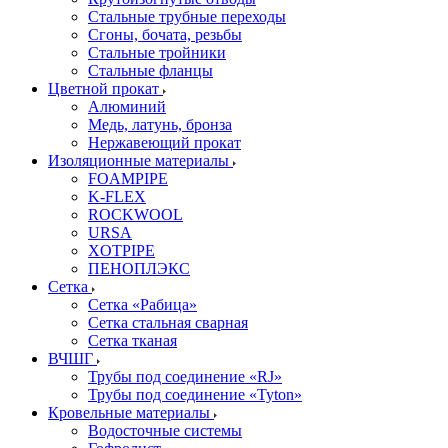
Стальные трубные переходы
Сгоны, бочата, резьбы
Стальные тройники
Стальные фланцы
Цветной прокат
Алюминий
Медь, латунь, бронза
Нержавеющий прокат
Изоляционные материалы
FOAMPIPE
K-FLEX
ROCKWOOL
URSA
XOTPIPE
ПЕНОПЛЭКС
Сетка
Сетка «Рабица»
Сетка стальная сварная
Сетка тканая
ВЧШГ
Трубы под соединение «RJ»
Трубы под соединение «Tyton»
Кровельные материалы
Водосточные системы