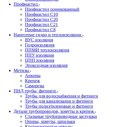
Профнастил
Профнастил оцинкованный
Профнастил С10
Профнастил С20
Профнастил С21
Профнастил С8
Нанесение гидро и теплоизоляции
ВУС изоляция
Гидроизоляция
ППМИ теплоизоляция
ППУ изоляция
ЦПП изоляция
Эпоксидная изоляция
Метизы
Анкеры
Крепеж
Саморезы
ПНД трубы, фитинги
Трубы для водоснабжения и фитинги
Трубы для канализации и фитинги
Трубы полиэтиленовые и фитинги
Детали трубопроводов, хомуты и крепеж
Стальные трубопроводные заглушки
Опоры, хомуты, шпильки
Крутоизогнутые отводы