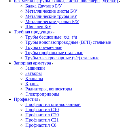
Б/У металл (трубы, балки, листы, швеллеры, уголки)
Балка Двутавр Б/У
Металлические листы Б/У
Металлические трубы Б/У
Металлические уголки Б/У
Швеллер Б/У
Трубная продукция
Трубы бесшовные: х/д, г/д
Трубы водогазопроводные (ВГП) стальные
Трубы обечаечные
Трубы профильные стальные
Трубы электросварные (э/с) стальные
Запорная арматура
Задвижки
Затворы
Клапаны
Краны
Радиаторы, конвекторы
Электроприводы
Профнастил
Профнастил оцинкованный
Профнастил С10
Профнастил С20
Профнастил С21
Профнастил С8