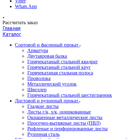
Viber
Whats App
Рассчитать заказ
Главная
Каталог
Сортовой и фасонный прокат
Арматура
Двутавровая балка
Горячекатаный стальной квадрат
Горячекатаный стальной круг
Горячекатаная стальная полоса
Проволока
Металлический уголок
Швеллер
Горячекатаный стальной шестигранник
Листовой и рулонный прокат
Гладкие листы
Листы г/к, х/к, оцинкованные
Окрашенные металлические листы
Просечно-вытяжные листы (ПВЛ)
Рифленые и перфорированные листы
Рулонная сталь