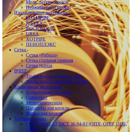
Медь, латунь, бронза
Нержавеющий прокат
Изоляционные материалы
FOAMPIPE
K-FLEX
ROCKWOOL
URSA
XOTPIPE
ПЕНОПЛЭКС
Сетка
Сетка «Рабица»
Сетка стальная сварная
Сетка тканая
ВЧШГ
Трубы под соединение «RJ»
Трубы под соединение «Tyton»
Кровельные материалы
Водосточные системы
Гофролист
Металлочерепица
Парапеты для кровли
Фальцевая кровля
Трубные опоры
ГОСТ 14911-82, ОСТ 36-94-83 (ОПХ, ОПП, ОПБ,
ОПМ)