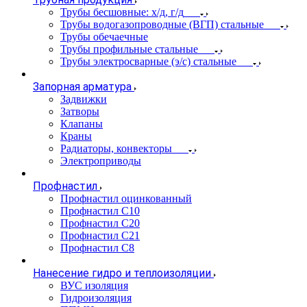
Трубы бесшовные: х/д, г/д
Трубы водогазопроводные (ВГП) стальные
Трубы обечаечные
Трубы профильные стальные
Трубы электросварные (э/с) стальные
Запорная арматура
Задвижки
Затворы
Клапаны
Краны
Радиаторы, конвекторы
Электроприводы
Профнастил
Профнастил оцинкованный
Профнастил С10
Профнастил С20
Профнастил С21
Профнастил С8
Нанесение гидро и теплоизоляции
ВУС изоляция
Гидроизоляция