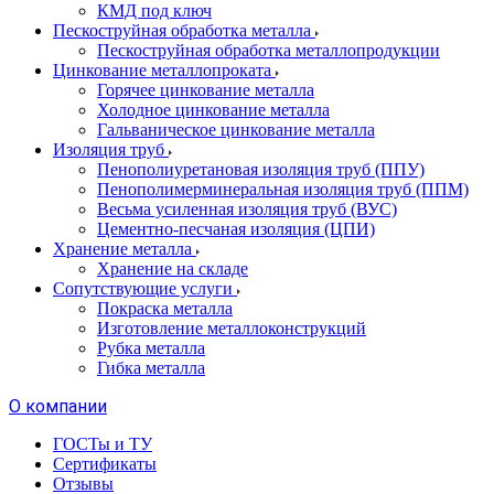
КМД под ключ
Пескоструйная обработка металла
Пескоструйная обработка металлопродукции
Цинкование металлопроката
Горячее цинкование металла
Холодное цинкование металла
Гальваническое цинкование металла
Изоляция труб
Пенополиуретановая изоляция труб (ППУ)
Пенополимерминеральная изоляция труб (ППМ)
Весьма усиленная изоляция труб (ВУС)
Цементно-песчаная изоляция (ЦПИ)
Хранение металла
Хранение на складе
Сопутствующие услуги
Покраска металла
Изготовление металлоконструкций
Рубка металла
Гибка металла
О компании
ГОСТы и ТУ
Сертификаты
Отзывы