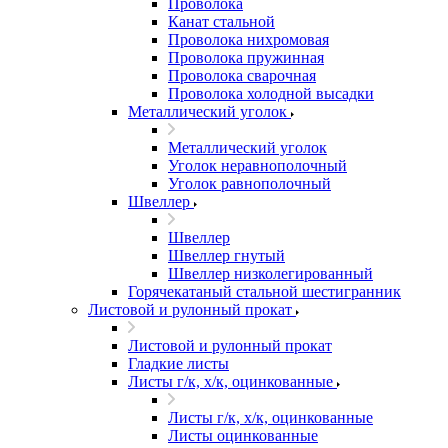
Проволока
Канат стальной
Проволока нихромовая
Проволока пружинная
Проволока сварочная
Проволока холодной высадки
Металлический уголок
Металлический уголок
Уголок неравнополочный
Уголок равнополочный
Швеллер
Швеллер
Швеллер гнутый
Швеллер низколегированный
Горячекатаный стальной шестигранник
Листовой и рулонный прокат
Листовой и рулонный прокат
Гладкие листы
Листы г/к, х/к, оцинкованные
Листы г/к, х/к, оцинкованные
Листы оцинкованные