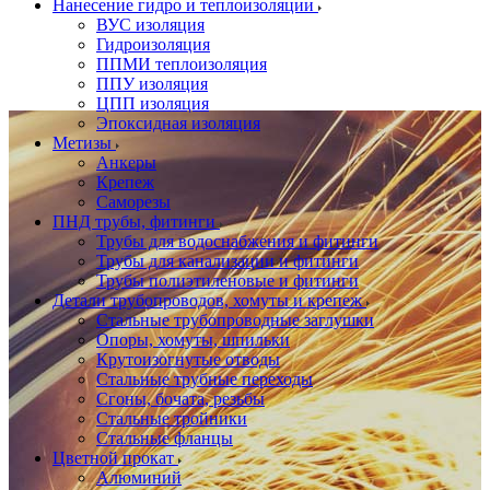
Нанесение гидро и теплоизоляции
ВУС изоляция
Гидроизоляция
ППМИ теплоизоляция
ППУ изоляция
ЦПП изоляция
Эпоксидная изоляция
Метизы
Анкеры
Крепеж
Саморезы
ПНД трубы, фитинги
Трубы для водоснабжения и фитинги
Трубы для канализации и фитинги
Трубы полиэтиленовые и фитинги
Детали трубопроводов, хомуты и крепеж
Стальные трубопроводные заглушки
Опоры, хомуты, шпильки
Крутоизогнутые отводы
Стальные трубные переходы
Сгоны, бочата, резьбы
Стальные тройники
Стальные фланцы
Цветной прокат
Алюминий