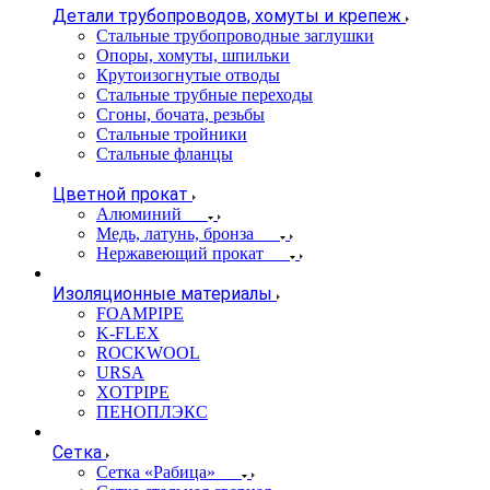
Детали трубопроводов, хомуты и крепеж
Стальные трубопроводные заглушки
Опоры, хомуты, шпильки
Крутоизогнутые отводы
Стальные трубные переходы
Сгоны, бочата, резьбы
Стальные тройники
Стальные фланцы
Цветной прокат
Алюминий
Медь, латунь, бронза
Нержавеющий прокат
Изоляционные материалы
FOAMPIPE
K-FLEX
ROCKWOOL
URSA
XOTPIPE
ПЕНОПЛЭКС
Сетка
Сетка «Рабица»