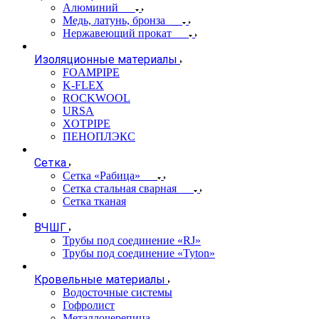
Алюминий
Медь, латунь, бронза
Нержавеющий прокат
Изоляционные материалы
FOAMPIPE
K-FLEX
ROCKWOOL
URSA
XOTPIPE
ПЕНОПЛЭКС
Сетка
Сетка «Рабица»
Сетка стальная сварная
Сетка тканая
ВЧШГ
Трубы под соединение «RJ»
Трубы под соединение «Tyton»
Кровельные материалы
Водосточные системы
Гофролист
Металлочерепица