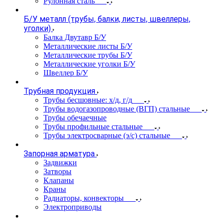
Рулонная сталь
Б/У металл (трубы, балки, листы, швеллеры,
уголки)
Балка Двутавр Б/У
Металлические листы Б/У
Металлические трубы Б/У
Металлические уголки Б/У
Швеллер Б/У
Трубная продукция
Трубы бесшовные: х/д, г/д
Трубы водогазопроводные (ВГП) стальные
Трубы обечаечные
Трубы профильные стальные
Трубы электросварные (э/с) стальные
Запорная арматура
Задвижки
Затворы
Клапаны
Краны
Радиаторы, конвекторы
Электроприводы