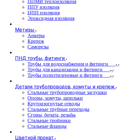
ППМИ теплоизоляция
ППУ изоляция
ЦПП изоляция
Эпоксидная изоляция
Метизы
Анкеры
Крепеж
Саморезы
ПНД трубы, фитинги
Трубы для водоснабжения и фитинги
Трубы для канализации и фитинги
Трубы полиэтиленовые и фитинги
Детали трубопроводов, хомуты и крепеж
Стальные трубопроводные заглушки
Опоры, хомуты, шпильки
Крутоизогнутые отводы
Стальные трубные переходы
Сгоны, бочата, резьбы
Стальные тройники
Стальные фланцы
Цветной прокат