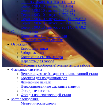
ОСТ 36-146-88 (КП, КХ, ТП, КН)
Серия 4.903-10 выпуск 4 (Т3-46)
Серия 4.903-10 выпуск 5 (Т13-21)
Серия 4.903-10 выпуск 6 (Т22-25)
Серия 5.903-10 выпуск 7-95 (ТС659-671)
Серия 5.903-10 выпуск 8-95 (ТС623-632)
Серия 5.903-13 выпуск 6-95 (ТС676-682)
Сэндвич-панели
Кровельные сэндвич-панели
Стеновые сэндвич-панели
Ограждения
Евроштакетники
Заборы жалюзи
Колпаки на столбы забора
Парапеты для забора
Фасонные (доборные) элементы для забора
Фасадные системы
Вентилируемые фасады из оцинкованной стали
Корзины для кондиционеров
Линеарные панели
Перфорированные фасадные панели
Фасадные кассеты
Фасады из нержавеющей стали
Металлоизделия
Металлические двери