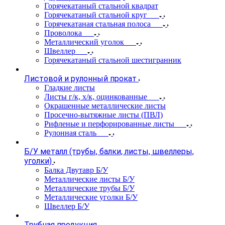
Горячекатаный стальной квадрат
Горячекатаный стальной круг
Горячекатаная стальная полоса
Проволока
Металлический уголок
Швеллер
Горячекатаный стальной шестигранник
Листовой и рулонный прокат
Гладкие листы
Листы г/к, х/к, оцинкованные
Окрашенные металлические листы
Просечно-вытяжные листы (ПВЛ)
Рифленые и перфорированные листы
Рулонная сталь
Б/У металл (трубы, балки, листы, швеллеры,
уголки)
Балка Двутавр Б/У
Металлические листы Б/У
Металлические трубы Б/У
Металлические уголки Б/У
Швеллер Б/У
Трубная продукция