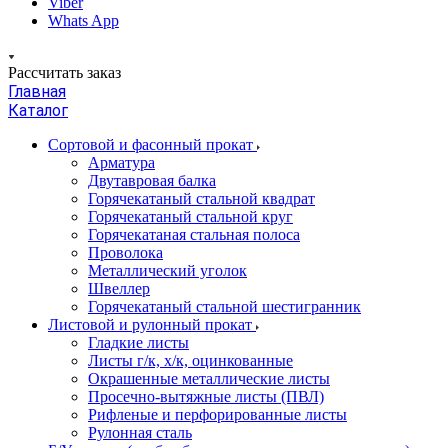
Viber
Whats App
Рассчитать заказ
Главная
Каталог
Сортовой и фасонный прокат
Арматура
Двутавровая балка
Горячекатаный стальной квадрат
Горячекатаный стальной круг
Горячекатаная стальная полоса
Проволока
Металлический уголок
Швеллер
Горячекатаный стальной шестигранник
Листовой и рулонный прокат
Гладкие листы
Листы г/к, х/к, оцинкованные
Окрашенные металлические листы
Просечно-вытяжные листы (ПВЛ)
Рифленые и перфорированные листы
Рулонная сталь