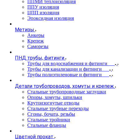
ППМИ теплоизоляция
ППУ изоляция
ЦПП изоляция
Эпоксидная изоляция
Метизы
Анкеры
Крепеж
Саморезы
ПНД трубы, фитинги
Трубы для водоснабжения и фитинги
Трубы для канализации и фитинги
Трубы полиэтиленовые и фитинги
Детали трубопроводов, хомуты и крепеж
Стальные трубопроводные заглушки
Опоры, хомуты, шпильки
Крутоизогнутые отводы
Стальные трубные переходы
Сгоны, бочата, резьбы
Стальные тройники
Стальные фланцы
Цветной прокат