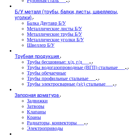
Рулонная сталь
Б/У металл (трубы, балки, листы, швеллеры,
уголки)
Балка Двутавр Б/У
Металлические листы Б/У
Металлические трубы Б/У
Металлические уголки Б/У
Швеллер Б/У
Трубная продукция
Трубы бесшовные: х/д, г/д
Трубы водогазопроводные (ВГП) стальные
Трубы обечаечные
Трубы профильные стальные
Трубы электросварные (э/с) стальные
Запорная арматура
Задвижки
Затворы
Клапаны
Краны
Радиаторы, конвекторы
Электроприводы