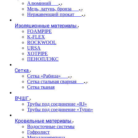
Алюминий
Медь, латунь, бронза
Нержавеющий прокат
Изоляционные материалы
FOAMPIPE
K-FLEX
ROCKWOOL
URSA
XOTPIPE
ПЕНОПЛЭКС
Сетка
Сетка «Рабица»
Сетка стальная сварная
Сетка тканая
ВЧШГ
Трубы под соединение «RJ»
Трубы под соединение «Tyton»
Кровельные материалы
Водосточные системы
Гофролист
Металлочерепица