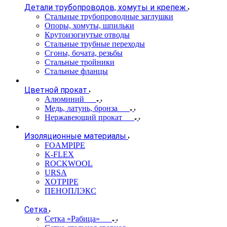
Детали трубопроводов, хомуты и крепеж
Стальные трубопроводные заглушки
Опоры, хомуты, шпильки
Крутоизогнутые отводы
Стальные трубные переходы
Сгоны, бочата, резьбы
Стальные тройники
Стальные фланцы
Цветной прокат
Алюминий
Медь, латунь, бронза
Нержавеющий прокат
Изоляционные материалы
FOAMPIPE
K-FLEX
ROCKWOOL
URSA
XOTPIPE
ПЕНОПЛЭКС
Сетка
Сетка «Рабица»