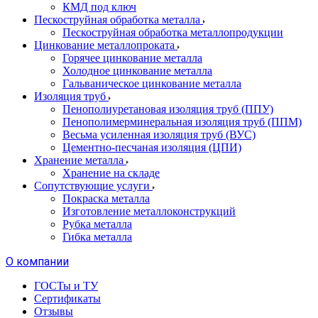
КМД под ключ
Пескоструйная обработка металла
Пескоструйная обработка металлопродукции
Цинкование металлопроката
Горячее цинкование металла
Холодное цинкование металла
Гальваническое цинкование металла
Изоляция труб
Пенополиуретановая изоляция труб (ППУ)
Пенополимерминеральная изоляция труб (ППМ)
Весьма усиленная изоляция труб (ВУС)
Цементно-песчаная изоляция (ЦПИ)
Хранение металла
Хранение на складе
Сопутствующие услуги
Покраска металла
Изготовление металлоконструкций
Рубка металла
Гибка металла
О компании
ГОСТы и ТУ
Сертификаты
Отзывы