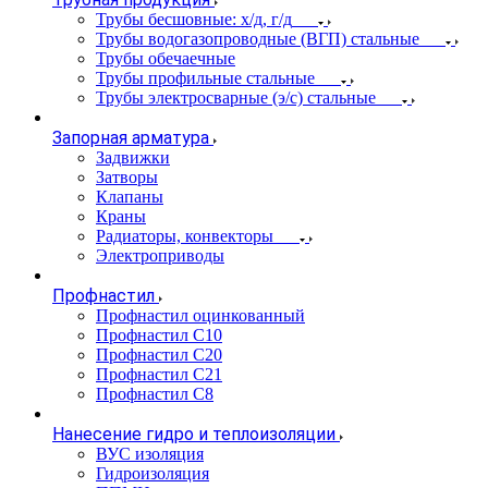
Трубы бесшовные: х/д, г/д
Трубы водогазопроводные (ВГП) стальные
Трубы обечаечные
Трубы профильные стальные
Трубы электросварные (э/с) стальные
Запорная арматура
Задвижки
Затворы
Клапаны
Краны
Радиаторы, конвекторы
Электроприводы
Профнастил
Профнастил оцинкованный
Профнастил С10
Профнастил С20
Профнастил С21
Профнастил С8
Нанесение гидро и теплоизоляции
ВУС изоляция
Гидроизоляция