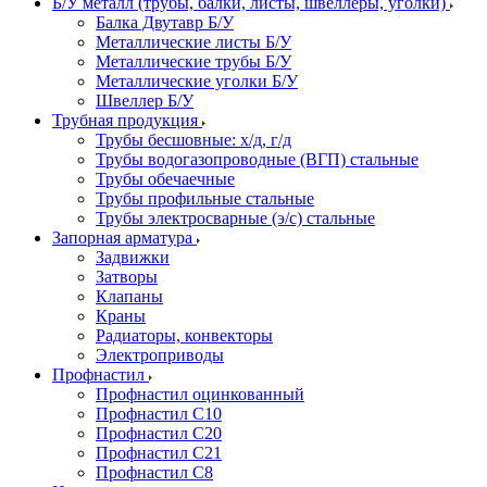
Б/У металл (трубы, балки, листы, швеллеры, уголки)
Балка Двутавр Б/У
Металлические листы Б/У
Металлические трубы Б/У
Металлические уголки Б/У
Швеллер Б/У
Трубная продукция
Трубы бесшовные: х/д, г/д
Трубы водогазопроводные (ВГП) стальные
Трубы обечаечные
Трубы профильные стальные
Трубы электросварные (э/с) стальные
Запорная арматура
Задвижки
Затворы
Клапаны
Краны
Радиаторы, конвекторы
Электроприводы
Профнастил
Профнастил оцинкованный
Профнастил С10
Профнастил С20
Профнастил С21
Профнастил С8