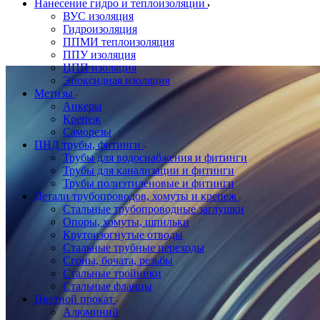
Нанесение гидро и теплоизоляции
ВУС изоляция
Гидроизоляция
ППМИ теплоизоляция
ППУ изоляция
ЦПП изоляция
Эпоксидная изоляция
Метизы
Анкеры
Крепеж
Саморезы
ПНД трубы, фитинги
Трубы для водоснабжения и фитинги
Трубы для канализации и фитинги
Трубы полиэтиленовые и фитинги
Детали трубопроводов, хомуты и крепеж
Стальные трубопроводные заглушки
Опоры, хомуты, шпильки
Крутоизогнутые отводы
Стальные трубные переходы
Сгоны, бочата, резьбы
Стальные тройники
Стальные фланцы
Цветной прокат
Алюминий