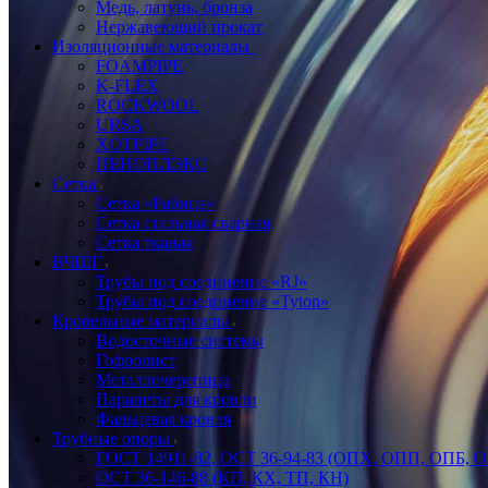
Медь, латунь, бронза
Нержавеющий прокат
Изоляционные материалы
FOAMPIPE
K-FLEX
ROCKWOOL
URSA
XOTPIPE
ПЕНОПЛЭКС
Сетка
Сетка «Рабица»
Сетка стальная сварная
Сетка тканая
ВЧШГ
Трубы под соединение «RJ»
Трубы под соединение «Tyton»
Кровельные материалы
Водосточные системы
Гофролист
Металлочерепица
Парапеты для кровли
Фальцевая кровля
Трубные опоры
ГОСТ 14911-82, ОСТ 36-94-83 (ОПХ, ОПП, ОПБ, 
ОСТ 36-146-88 (КП, КХ, ТП, КН)