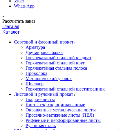
Viber
Whats App
Рассчитать заказ
Главная
Каталог
Сортовой и фасонный прокат
Арматура
Двутавровая балка
Горячекатаный стальной квадрат
Горячекатаный стальной круг
Горячекатаная стальная полоса
Проволока
Металлический уголок
Швеллер
Горячекатаный стальной шестигранник
Листовой и рулонный прокат
Гладкие листы
Листы г/к, х/к, оцинкованные
Окрашенные металлические листы
Просечно-вытяжные листы (ПВЛ)
Рифленые и перфорированные листы
Рулонная сталь