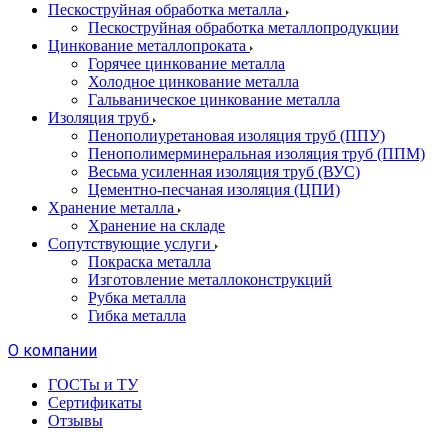
Пескоструйная обработка металла
Пескоструйная обработка металлопродукции
Цинкование металлопроката
Горячее цинкование металла
Холодное цинкование металла
Гальваническое цинкование металла
Изоляция труб
Пенополиуретановая изоляция труб (ППУ)
Пенополимерминеральная изоляция труб (ППМ)
Весьма усиленная изоляция труб (ВУС)
Цементно-песчаная изоляция (ЦПИ)
Хранение металла
Хранение на складе
Сопутствующие услуги
Покраска металла
Изготовление металлоконструкций
Рубка металла
Гибка металла
О компании
ГОСТы и ТУ
Сертификаты
Отзывы