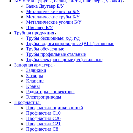
Б/У металл (трубы, балки, листы, швеллеры, уголки)
Балка Двутавр Б/У
Металлические листы Б/У
Металлические трубы Б/У
Металлические уголки Б/У
Швеллер Б/У
Трубная продукция
Трубы бесшовные: х/д, г/д
Трубы водогазопроводные (ВГП) стальные
Трубы обечаечные
Трубы профильные стальные
Трубы электросварные (э/с) стальные
Запорная арматура
Задвижки
Затворы
Клапаны
Краны
Радиаторы, конвекторы
Электроприводы
Профнастил
Профнастил оцинкованный
Профнастил С10
Профнастил С20
Профнастил С21
Профнастил С8