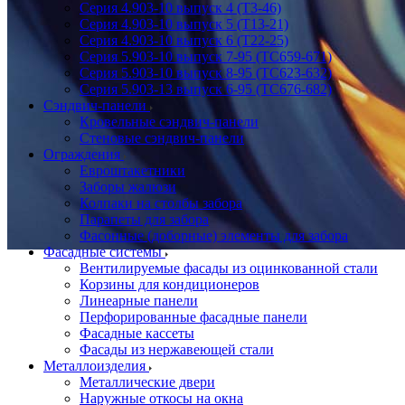
Серия 4.903-10 выпуск 4 (Т3-46)
Серия 4.903-10 выпуск 5 (Т13-21)
Серия 4.903-10 выпуск 6 (Т22-25)
Серия 5.903-10 выпуск 7-95 (ТС659-671)
Серия 5.903-10 выпуск 8-95 (ТС623-632)
Серия 5.903-13 выпуск 6-95 (ТС676-682)
Сэндвич-панели
Кровельные сэндвич-панели
Стеновые сэндвич-панели
Ограждения
Евроштакетники
Заборы жалюзи
Колпаки на столбы забора
Парапеты для забора
Фасонные (доборные) элементы для забора
Фасадные системы
Вентилируемые фасады из оцинкованной стали
Корзины для кондиционеров
Линеарные панели
Перфорированные фасадные панели
Фасадные кассеты
Фасады из нержавеющей стали
Металлоизделия
Металлические двери
Наружные откосы на окна