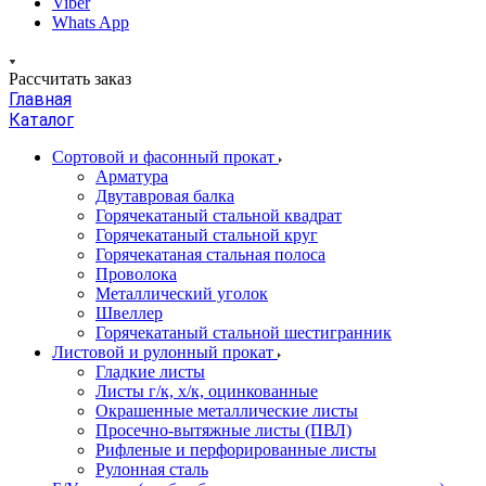
Viber
Whats App
Рассчитать заказ
Главная
Каталог
Сортовой и фасонный прокат
Арматура
Двутавровая балка
Горячекатаный стальной квадрат
Горячекатаный стальной круг
Горячекатаная стальная полоса
Проволока
Металлический уголок
Швеллер
Горячекатаный стальной шестигранник
Листовой и рулонный прокат
Гладкие листы
Листы г/к, х/к, оцинкованные
Окрашенные металлические листы
Просечно-вытяжные листы (ПВЛ)
Рифленые и перфорированные листы
Рулонная сталь