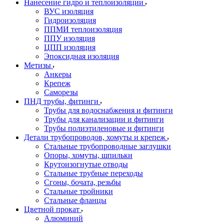
Нанесение гидро и теплоизоляции
ВУС изоляция
Гидроизоляция
ППМИ теплоизоляция
ППУ изоляция
ЦПП изоляция
Эпоксидная изоляция
Метизы
Анкеры
Крепеж
Саморезы
ПНД трубы, фитинги
Трубы для водоснабжения и фитинги
Трубы для канализации и фитинги
Трубы полиэтиленовые и фитинги
Детали трубопроводов, хомуты и крепеж
Стальные трубопроводные заглушки
Опоры, хомуты, шпильки
Крутоизогнутые отводы
Стальные трубные переходы
Сгоны, бочата, резьбы
Стальные тройники
Стальные фланцы
Цветной прокат
Алюминий