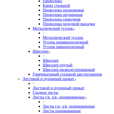
Проволока
Канат стальной
Проволока нихромовая
Проволока пружинная
Проволока сварочная
Проволока холодной высадки
Металлический уголок
Металлический уголок
Уголок неравнополочный
Уголок равнополочный
Швеллер
Швеллер
Швеллер гнутый
Швеллер низколегированный
Горячекатаный стальной шестигранник
Листовой и рулонный прокат
Листовой и рулонный прокат
Гладкие листы
Листы г/к, х/к, оцинкованные
Листы г/к, х/к, оцинкованные
Листы оцинкованные