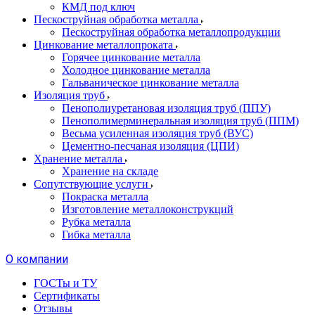
КМД под ключ
Пескоструйная обработка металла
Пескоструйная обработка металлопродукции
Цинкование металлопроката
Горячее цинкование металла
Холодное цинкование металла
Гальваническое цинкование металла
Изоляция труб
Пенополиуретановая изоляция труб (ППУ)
Пенополимерминеральная изоляция труб (ППМ)
Весьма усиленная изоляция труб (ВУС)
Цементно-песчаная изоляция (ЦПИ)
Хранение металла
Хранение на складе
Сопутствующие услуги
Покраска металла
Изготовление металлоконструкций
Рубка металла
Гибка металла
О компании
ГОСТы и ТУ
Сертификаты
Отзывы