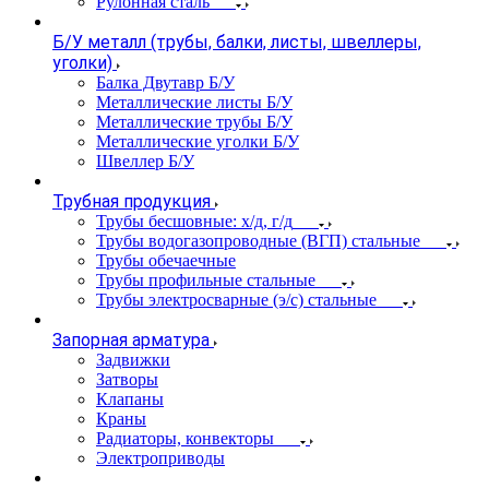
Рулонная сталь
Б/У металл (трубы, балки, листы, швеллеры,
уголки)
Балка Двутавр Б/У
Металлические листы Б/У
Металлические трубы Б/У
Металлические уголки Б/У
Швеллер Б/У
Трубная продукция
Трубы бесшовные: х/д, г/д
Трубы водогазопроводные (ВГП) стальные
Трубы обечаечные
Трубы профильные стальные
Трубы электросварные (э/с) стальные
Запорная арматура
Задвижки
Затворы
Клапаны
Краны
Радиаторы, конвекторы
Электроприводы