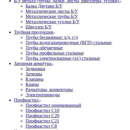
Б/У металл (трубы, балки, листы, швеллеры, уголки)
Балка Двутавр Б/У
Металлические листы Б/У
Металлические трубы Б/У
Металлические уголки Б/У
Швеллер Б/У
Трубная продукция
Трубы бесшовные: х/д, г/д
Трубы водогазопроводные (ВГП) стальные
Трубы обечаечные
Трубы профильные стальные
Трубы электросварные (э/с) стальные
Запорная арматура
Задвижки
Затворы
Клапаны
Краны
Радиаторы, конвекторы
Электроприводы
Профнастил
Профнастил оцинкованный
Профнастил С10
Профнастил С20
Профнастил С21
Профнастил С8