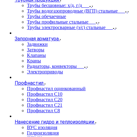
Трубы бесшовные: х/д, г/д
Трубы водогазопроводные (ВГП) стальные
Трубы обечаечные
Трубы профильные стальные
Трубы электросварные (э/с) стальные
Запорная арматура
Задвижки
Затворы
Клапаны
Краны
Радиаторы, конвекторы
Электроприводы
Профнастил
Профнастил оцинкованный
Профнастил С10
Профнастил С20
Профнастил С21
Профнастил С8
Нанесение гидро и теплоизоляции
ВУС изоляция
Гидроизоляция