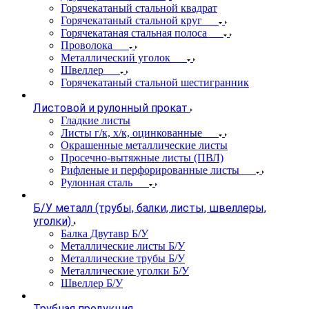
Горячекатаный стальной квадрат
Горячекатаный стальной круг
Горячекатаная стальная полоса
Проволока
Металлический уголок
Швеллер
Горячекатаный стальной шестигранник
Листовой и рулонный прокат
Гладкие листы
Листы г/к, х/к, оцинкованные
Окрашенные металлические листы
Просечно-вытяжные листы (ПВЛ)
Рифленые и перфорированные листы
Рулонная сталь
Б/У металл (трубы, балки, листы, швеллеры,
уголки)
Балка Двутавр Б/У
Металлические листы Б/У
Металлические трубы Б/У
Металлические уголки Б/У
Швеллер Б/У
Трубная продукция