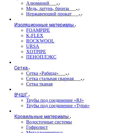
Алюминий
Медь, латунь, бронза
Нержавеющий прокат
Изоляционные материалы
FOAMPIPE
K-FLEX
ROCKWOOL
URSA
XOTPIPE
ПЕНОПЛЭКС
Сетка
Сетка «Рабица»
Сетка стальная сварная
Сетка тканая
ВЧШГ
Трубы под соединение «RJ»
Трубы под соединение «Tyton»
Кровельные материалы
Водосточные системы
Гофролист
Металлочерепица