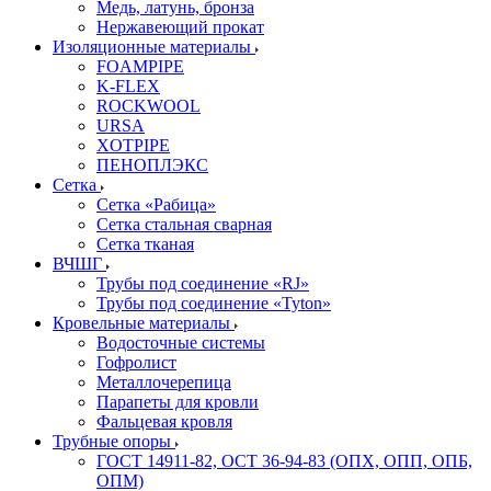
Медь, латунь, бронза
Нержавеющий прокат
Изоляционные материалы
FOAMPIPE
K-FLEX
ROCKWOOL
URSA
XOTPIPE
ПЕНОПЛЭКС
Сетка
Сетка «Рабица»
Сетка стальная сварная
Сетка тканая
ВЧШГ
Трубы под соединение «RJ»
Трубы под соединение «Tyton»
Кровельные материалы
Водосточные системы
Гофролист
Металлочерепица
Парапеты для кровли
Фальцевая кровля
Трубные опоры
ГОСТ 14911-82, ОСТ 36-94-83 (ОПХ, ОПП, ОПБ,
ОПМ)