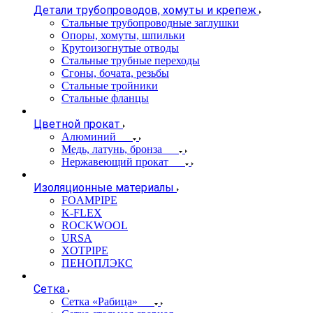
Детали трубопроводов, хомуты и крепеж
Стальные трубопроводные заглушки
Опоры, хомуты, шпильки
Крутоизогнутые отводы
Стальные трубные переходы
Сгоны, бочата, резьбы
Стальные тройники
Стальные фланцы
Цветной прокат
Алюминий
Медь, латунь, бронза
Нержавеющий прокат
Изоляционные материалы
FOAMPIPE
K-FLEX
ROCKWOOL
URSA
XOTPIPE
ПЕНОПЛЭКС
Сетка
Сетка «Рабица»