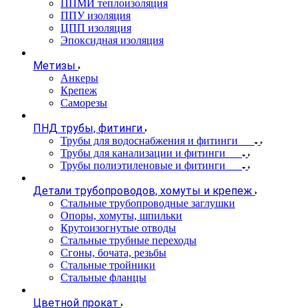
ППМИ теплоизоляция
ППУ изоляция
ЦПП изоляция
Эпоксидная изоляция
Метизы
Анкеры
Крепеж
Саморезы
ПНД трубы, фитинги
Трубы для водоснабжения и фитинги
Трубы для канализации и фитинги
Трубы полиэтиленовые и фитинги
Детали трубопроводов, хомуты и крепеж
Стальные трубопроводные заглушки
Опоры, хомуты, шпильки
Крутоизогнутые отводы
Стальные трубные переходы
Сгоны, бочата, резьбы
Стальные тройники
Стальные фланцы
Цветной прокат