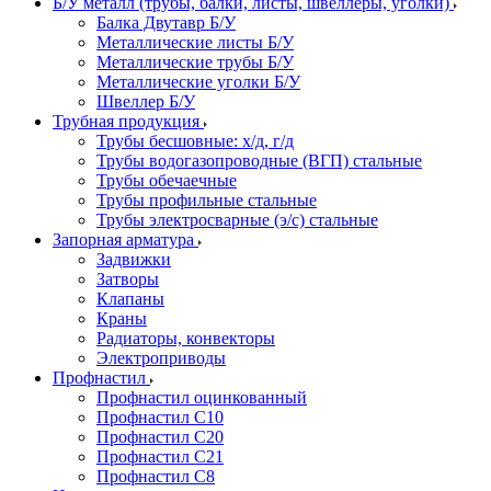
Б/У металл (трубы, балки, листы, швеллеры, уголки)
Балка Двутавр Б/У
Металлические листы Б/У
Металлические трубы Б/У
Металлические уголки Б/У
Швеллер Б/У
Трубная продукция
Трубы бесшовные: х/д, г/д
Трубы водогазопроводные (ВГП) стальные
Трубы обечаечные
Трубы профильные стальные
Трубы электросварные (э/с) стальные
Запорная арматура
Задвижки
Затворы
Клапаны
Краны
Радиаторы, конвекторы
Электроприводы
Профнастил
Профнастил оцинкованный
Профнастил С10
Профнастил С20
Профнастил С21
Профнастил С8