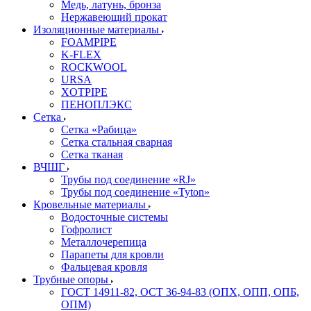
Медь, латунь, бронза
Нержавеющий прокат
Изоляционные материалы
FOAMPIPE
K-FLEX
ROCKWOOL
URSA
XOTPIPE
ПЕНОПЛЭКС
Сетка
Сетка «Рабица»
Сетка стальная сварная
Сетка тканая
ВЧШГ
Трубы под соединение «RJ»
Трубы под соединение «Tyton»
Кровельные материалы
Водосточные системы
Гофролист
Металлочерепица
Парапеты для кровли
Фальцевая кровля
Трубные опоры
ГОСТ 14911-82, ОСТ 36-94-83 (ОПХ, ОПП, ОПБ,
ОПМ)