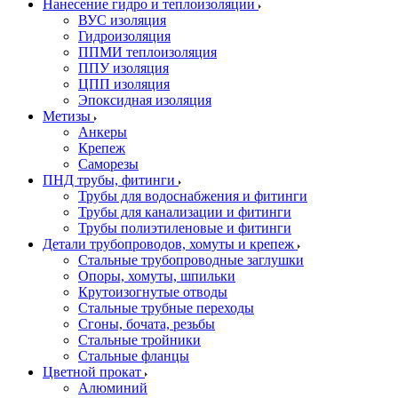
Нанесение гидро и теплоизоляции
ВУС изоляция
Гидроизоляция
ППМИ теплоизоляция
ППУ изоляция
ЦПП изоляция
Эпоксидная изоляция
Метизы
Анкеры
Крепеж
Саморезы
ПНД трубы, фитинги
Трубы для водоснабжения и фитинги
Трубы для канализации и фитинги
Трубы полиэтиленовые и фитинги
Детали трубопроводов, хомуты и крепеж
Стальные трубопроводные заглушки
Опоры, хомуты, шпильки
Крутоизогнутые отводы
Стальные трубные переходы
Сгоны, бочата, резьбы
Стальные тройники
Стальные фланцы
Цветной прокат
Алюминий