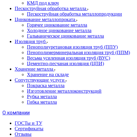
КМД под ключ
Пескоструйная обработка металла
Пескоструйная обработка металлопродукции
Цинкование металлопроката
Горячее цинкование металла
Холодное цинкование металла
Гальваническое цинкование металла
Изоляция труб
Пенополиуретановая изоляция труб (ППУ)
Пенополимерминеральная изоляция труб (ППМ)
Весьма усиленная изоляция труб (ВУС)
Цементно-песчаная изоляция (ЦПИ)
Хранение металла
Хранение на складе
Сопутствующие услуги
Покраска металла
Изготовление металлоконструкций
Рубка металла
Гибка металла
О компании
ГОСТы и ТУ
Сертификаты
Отзывы