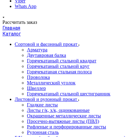
Viber
Whats App
Рассчитать заказ
Главная
Каталог
Сортовой и фасонный прокат
Арматура
Двутавровая балка
Горячекатаный стальной квадрат
Горячекатаный стальной круг
Горячекатаная стальная полоса
Проволока
Металлический уголок
Швеллер
Горячекатаный стальной шестигранник
Листовой и рулонный прокат
Гладкие листы
Листы г/к, х/к, оцинкованные
Окрашенные металлические листы
Просечно-вытяжные листы (ПВЛ)
Рифленые и перфорированные листы
Рулонная сталь