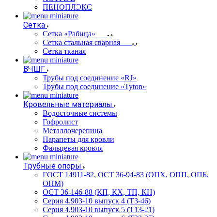
ПЕНОПЛЭКС
Сетка
Сетка «Рабица»
Сетка стальная сварная
Сетка тканая
ВЧШГ
Трубы под соединение «RJ»
Трубы под соединение «Tyton»
Кровельные материалы
Водосточные системы
Гофролист
Металлочерепица
Парапеты для кровли
Фальцевая кровля
Трубные опоры
ГОСТ 14911-82, ОСТ 36-94-83 (ОПХ, ОПП, ОПБ,
ОПМ)
ОСТ 36-146-88 (КП, КХ, ТП, КН)
Серия 4.903-10 выпуск 4 (Т3-46)
Серия 4.903-10 выпуск 5 (Т13-21)