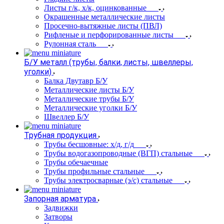
Листы г/к, х/к, оцинкованные
Окрашенные металлические листы
Просечно-вытяжные листы (ПВЛ)
Рифленые и перфорированные листы
Рулонная сталь
Б/У металл (трубы, балки, листы, швеллеры,
уголки)
Балка Двутавр Б/У
Металлические листы Б/У
Металлические трубы Б/У
Металлические уголки Б/У
Швеллер Б/У
Трубная продукция
Трубы бесшовные: х/д, г/д
Трубы водогазопроводные (ВГП) стальные
Трубы обечаечные
Трубы профильные стальные
Трубы электросварные (э/с) стальные
Запорная арматура
Задвижки
Затворы