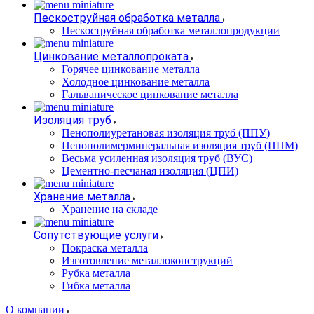
Пескоструйная обработка металла
Пескоструйная обработка металлопродукции
Цинкование металлопроката
Горячее цинкование металла
Холодное цинкование металла
Гальваническое цинкование металла
Изоляция труб
Пенополиуретановая изоляция труб (ППУ)
Пенополимерминеральная изоляция труб (ППМ)
Весьма усиленная изоляция труб (ВУС)
Цементно-песчаная изоляция (ЦПИ)
Хранение металла
Хранение на складе
Сопутствующие услуги
Покраска металла
Изготовление металлоконструкций
Рубка металла
Гибка металла
О компании