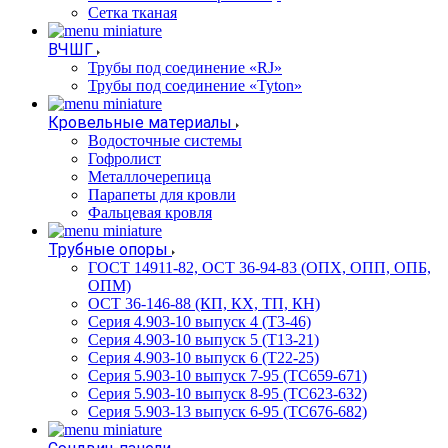
Сетка тканая
ВЧШГ
Трубы под соединение «RJ»
Трубы под соединение «Tyton»
Кровельные материалы
Водосточные системы
Гофролист
Металлочерепица
Парапеты для кровли
Фальцевая кровля
Трубные опоры
ГОСТ 14911-82, ОСТ 36-94-83 (ОПХ, ОПП, ОПБ,
ОПМ)
ОСТ 36-146-88 (КП, КХ, ТП, КН)
Серия 4.903-10 выпуск 4 (Т3-46)
Серия 4.903-10 выпуск 5 (Т13-21)
Серия 4.903-10 выпуск 6 (Т22-25)
Серия 5.903-10 выпуск 7-95 (ТС659-671)
Серия 5.903-10 выпуск 8-95 (ТС623-632)
Серия 5.903-13 выпуск 6-95 (ТС676-682)