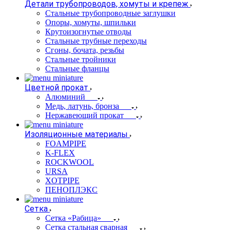
Детали трубопроводов, хомуты и крепеж
Стальные трубопроводные заглушки
Опоры, хомуты, шпильки
Крутоизогнутые отводы
Стальные трубные переходы
Сгоны, бочата, резьбы
Стальные тройники
Стальные фланцы
Цветной прокат
Алюминий
Медь, латунь, бронза
Нержавеющий прокат
Изоляционные материалы
FOAMPIPE
K-FLEX
ROCKWOOL
URSA
XOTPIPE
ПЕНОПЛЭКС
Сетка
Сетка «Рабица»
Сетка стальная сварная