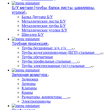
Б/У металл (трубы, балки, листы, швеллеры,
уголки)
Балка Двутавр Б/У
Металлические листы Б/У
Металлические трубы Б/У
Металлические уголки Б/У
Швеллер Б/У
Трубная продукция
Трубы бесшовные: х/д, г/д
Трубы водогазопроводные (ВГП) стальные
Трубы обечаечные
Трубы профильные стальные
Трубы электросварные (э/с) стальные
Запорная арматура
Задвижки
Затворы
Клапаны
Краны
Радиаторы, конвекторы
Электроприводы