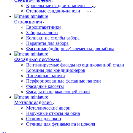
Сэндвич-панели
Кровельные сэндвич-панели
Стеновые сэндвич-панели
Ограждения
Евроштакетники
Заборы жалюзи
Колпаки на столбы забора
Парапеты для забора
Фасонные (доборные) элементы для забора
Фасадные системы
Вентилируемые фасады из оцинкованной стали
Корзины для кондиционеров
Линеарные панели
Перфорированные фасадные панели
Фасадные кассеты
Фасады из нержавеющей стали
Металлоизделия
Металлические двери
Наружные откосы на окна
Отливы для окон
Отливы для фундамента и цоколя