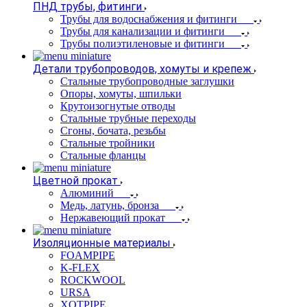
ПНД трубы, фитинги
Трубы для водоснабжения и фитинги
Трубы для канализации и фитинги
Трубы полиэтиленовые и фитинги
Детали трубопроводов, хомуты и крепеж
Стальные трубопроводные заглушки
Опоры, хомуты, шпильки
Крутоизогнутые отводы
Стальные трубные переходы
Сгоны, бочата, резьбы
Стальные тройники
Стальные фланцы
Цветной прокат
Алюминий
Медь, латунь, бронза
Нержавеющий прокат
Изоляционные материалы
FOAMPIPE
K-FLEX
ROCKWOOL
URSA
XOTPIPE