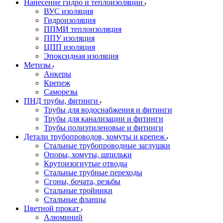
Нанесение гидро и теплоизоляции
ВУС изоляция
Гидроизоляция
ППМИ теплоизоляция
ППУ изоляция
ЦПП изоляция
Эпоксидная изоляция
Метизы
Анкеры
Крепеж
Саморезы
ПНД трубы, фитинги
Трубы для водоснабжения и фитинги
Трубы для канализации и фитинги
Трубы полиэтиленовые и фитинги
Детали трубопроводов, хомуты и крепеж
Стальные трубопроводные заглушки
Опоры, хомуты, шпильки
Крутоизогнутые отводы
Стальные трубные переходы
Сгоны, бочата, резьбы
Стальные тройники
Стальные фланцы
Цветной прокат
Алюминий