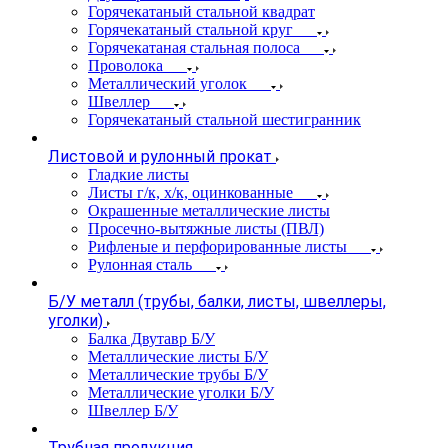
Горячекатаный стальной квадрат
Горячекатаный стальной круг
Горячекатаная стальная полоса
Проволока
Металлический уголок
Швеллер
Горячекатаный стальной шестигранник
Листовой и рулонный прокат
Гладкие листы
Листы г/к, х/к, оцинкованные
Окрашенные металлические листы
Просечно-вытяжные листы (ПВЛ)
Рифленые и перфорированные листы
Рулонная сталь
Б/У металл (трубы, балки, листы, швеллеры,
уголки)
Балка Двутавр Б/У
Металлические листы Б/У
Металлические трубы Б/У
Металлические уголки Б/У
Швеллер Б/У
Трубная продукция