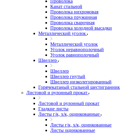
Проволока
Канат стальной
Проволока нихромовая
Проволока пружинная
Проволока сварочная
Проволока холодной высадки
Металлический уголок
Металлический уголок
Уголок неравнополочный
Уголок равнополочный
Швеллер
Швеллер
Швеллер гнутый
Швеллер низколегированный
Горячекатаный стальной шестигранник
Листовой и рулонный прокат
Листовой и рулонный прокат
Гладкие листы
Листы г/к, х/к, оцинкованные
Листы г/к, х/к, оцинкованные
Листы оцинкованные