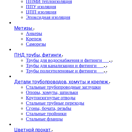
ППМИ теплоизоляция
ППУ изоляция
ЦПП изоляция
Эпоксидная изоляция
Метизы
Анкеры
Крепеж
Саморезы
ПНД трубы, фитинги
Трубы для водоснабжения и фитинги
Трубы для канализации и фитинги
Трубы полиэтиленовые и фитинги
Детали трубопроводов, хомуты и крепеж
Стальные трубопроводные заглушки
Опоры, хомуты, шпильки
Крутоизогнутые отводы
Стальные трубные переходы
Сгоны, бочата, резьбы
Стальные тройники
Стальные фланцы
Цветной прокат