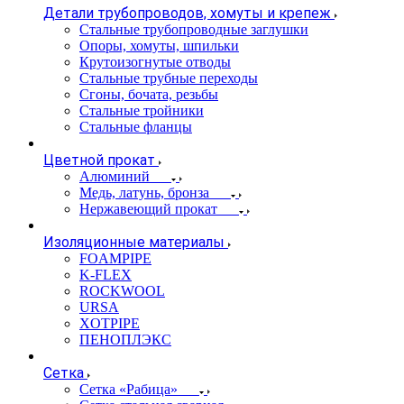
Детали трубопроводов, хомуты и крепеж
Стальные трубопроводные заглушки
Опоры, хомуты, шпильки
Крутоизогнутые отводы
Стальные трубные переходы
Сгоны, бочата, резьбы
Стальные тройники
Стальные фланцы
Цветной прокат
Алюминий
Медь, латунь, бронза
Нержавеющий прокат
Изоляционные материалы
FOAMPIPE
K-FLEX
ROCKWOOL
URSA
XOTPIPE
ПЕНОПЛЭКС
Сетка
Сетка «Рабица»