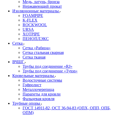
Медь, латунь, бронза
Нержавеющий прокат
Изоляционные материалы
FOAMPIPE
K-FLEX
ROCKWOOL
URSA
XOTPIPE
ПЕНОПЛЭКС
Сетка
Сетка «Рабица»
Сетка стальная сварная
Сетка тканая
ВЧШГ
Трубы под соединение «RJ»
Трубы под соединение «Tyton»
Кровельные материалы
Водосточные системы
Гофролист
Металлочерепица
Парапеты для кровли
Фальцевая кровля
Трубные опоры
ГОСТ 14911-82, ОСТ 36-94-83 (ОПХ, ОПП, ОПБ,
ОПМ)