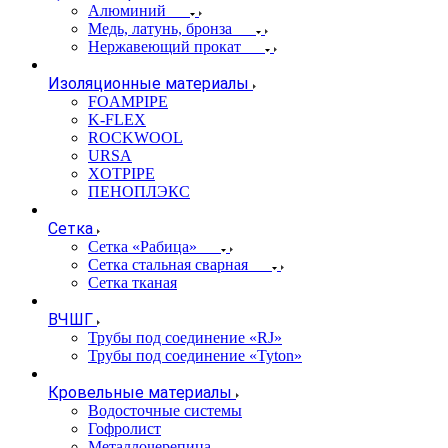
Алюминий
Медь, латунь, бронза
Нержавеющий прокат
Изоляционные материалы
FOAMPIPE
K-FLEX
ROCKWOOL
URSA
XOTPIPE
ПЕНОПЛЭКС
Сетка
Сетка «Рабица»
Сетка стальная сварная
Сетка тканая
ВЧШГ
Трубы под соединение «RJ»
Трубы под соединение «Tyton»
Кровельные материалы
Водосточные системы
Гофролист
Металлочерепица