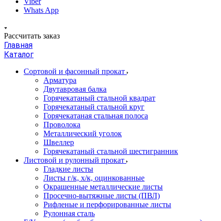
Viber
Whats App
Рассчитать заказ
Главная
Каталог
Сортовой и фасонный прокат
Арматура
Двутавровая балка
Горячекатаный стальной квадрат
Горячекатаный стальной круг
Горячекатаная стальная полоса
Проволока
Металлический уголок
Швеллер
Горячекатаный стальной шестигранник
Листовой и рулонный прокат
Гладкие листы
Листы г/к, х/к, оцинкованные
Окрашенные металлические листы
Просечно-вытяжные листы (ПВЛ)
Рифленые и перфорированные листы
Рулонная сталь