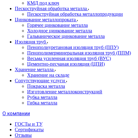
КМД под ключ
Пескоструйная обработка металла
Пескоструйная обработка металлопродукции
Цинкование металлопроката
Горячее цинкование металла
Холодное цинкование металла
Гальваническое цинкование металла
Изоляция труб
Пенополиуретановая изоляция труб (ППУ)
Пенополимерминеральная изоляция труб (ППМ)
Весьма усиленная изоляция труб (ВУС)
Цементно-песчаная изоляция (ЦПИ)
Хранение металла
Хранение на складе
Сопутствующие услуги
Покраска металла
Изготовление металлоконструкций
Рубка металла
Гибка металла
О компании
ГОСТы и ТУ
Сертификаты
Отзывы