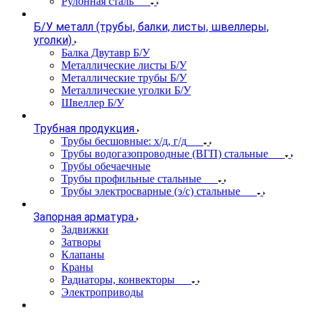
Рулонная сталь
Б/У металл (трубы, балки, листы, швеллеры,
уголки)
Балка Двутавр Б/У
Металлические листы Б/У
Металлические трубы Б/У
Металлические уголки Б/У
Швеллер Б/У
Трубная продукция
Трубы бесшовные: х/д, г/д
Трубы водогазопроводные (ВГП) стальные
Трубы обечаечные
Трубы профильные стальные
Трубы электросварные (э/с) стальные
Запорная арматура
Задвижки
Затворы
Клапаны
Краны
Радиаторы, конвекторы
Электроприводы