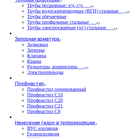
Трубы бесшовные: х/д, г/д
Трубы водогазопроводные (ВГП) стальные
Трубы обечаечные
Трубы профильные стальные
Трубы электросварные (э/с) стальные
Запорная арматура
Задвижки
Затворы
Клапаны
Краны
Радиаторы, конвекторы
Электроприводы
Профнастил
Профнастил оцинкованный
Профнастил С10
Профнастил С20
Профнастил С21
Профнастил С8
Нанесение гидро и теплоизоляции
ВУС изоляция
Гидроизоляция