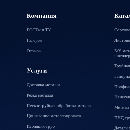
Компания
Ката
ГОСТы и ТУ
Сортово
Галерея
Листово
Отзывы
Б/У мет
швеллер
Трубная
Услуги
Запорна
Доставка металла
Профна
Резка металла
Нанесен
Пескоструйная обработка металла
Метизы
Цинкование металлопроката
ПНД тр
Изоляция труб
Детали 