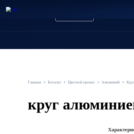
+7 800 201 89 94
Заказать звонок
Главная
Каталог
Цветной прокат
Алюминий
Кру
круг алюмини
Характери