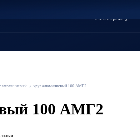
Металлопрокат
оптом и в розницу
г алюминиевый
круг алюминиевый 100 АМГ2
евый 100 АМГ2
стики