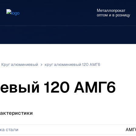
Металлопрокат
оптом и в розницу
Круг алюминиевый
круг алюминиевый 120 АМГ6
евый 120 АМГ6
актеристики
ка стали
АМГ