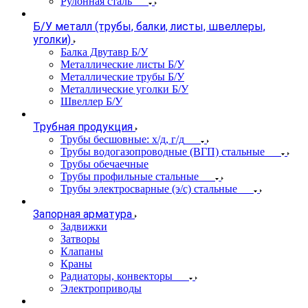
Рулонная сталь
Б/У металл (трубы, балки, листы, швеллеры,
уголки)
Балка Двутавр Б/У
Металлические листы Б/У
Металлические трубы Б/У
Металлические уголки Б/У
Швеллер Б/У
Трубная продукция
Трубы бесшовные: х/д, г/д
Трубы водогазопроводные (ВГП) стальные
Трубы обечаечные
Трубы профильные стальные
Трубы электросварные (э/с) стальные
Запорная арматура
Задвижки
Затворы
Клапаны
Краны
Радиаторы, конвекторы
Электроприводы