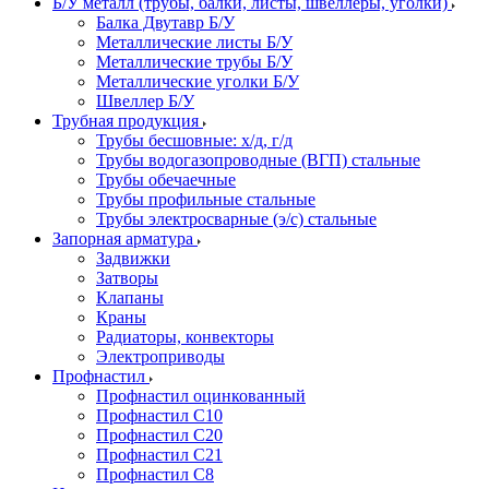
Б/У металл (трубы, балки, листы, швеллеры, уголки)
Балка Двутавр Б/У
Металлические листы Б/У
Металлические трубы Б/У
Металлические уголки Б/У
Швеллер Б/У
Трубная продукция
Трубы бесшовные: х/д, г/д
Трубы водогазопроводные (ВГП) стальные
Трубы обечаечные
Трубы профильные стальные
Трубы электросварные (э/с) стальные
Запорная арматура
Задвижки
Затворы
Клапаны
Краны
Радиаторы, конвекторы
Электроприводы
Профнастил
Профнастил оцинкованный
Профнастил С10
Профнастил С20
Профнастил С21
Профнастил С8