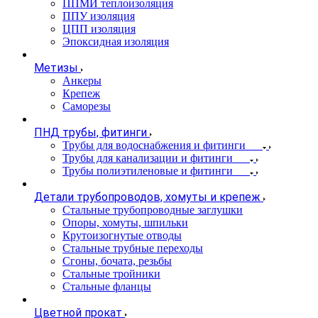
ППМИ теплоизоляция
ППУ изоляция
ЦПП изоляция
Эпоксидная изоляция
Метизы
Анкеры
Крепеж
Саморезы
ПНД трубы, фитинги
Трубы для водоснабжения и фитинги
Трубы для канализации и фитинги
Трубы полиэтиленовые и фитинги
Детали трубопроводов, хомуты и крепеж
Стальные трубопроводные заглушки
Опоры, хомуты, шпильки
Крутоизогнутые отводы
Стальные трубные переходы
Сгоны, бочата, резьбы
Стальные тройники
Стальные фланцы
Цветной прокат