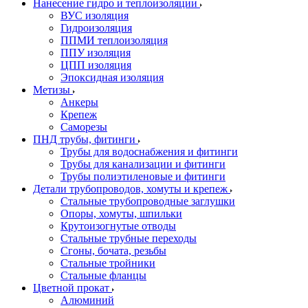
Нанесение гидро и теплоизоляции
ВУС изоляция
Гидроизоляция
ППМИ теплоизоляция
ППУ изоляция
ЦПП изоляция
Эпоксидная изоляция
Метизы
Анкеры
Крепеж
Саморезы
ПНД трубы, фитинги
Трубы для водоснабжения и фитинги
Трубы для канализации и фитинги
Трубы полиэтиленовые и фитинги
Детали трубопроводов, хомуты и крепеж
Стальные трубопроводные заглушки
Опоры, хомуты, шпильки
Крутоизогнутые отводы
Стальные трубные переходы
Сгоны, бочата, резьбы
Стальные тройники
Стальные фланцы
Цветной прокат
Алюминий