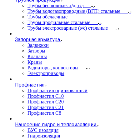
Трубы бесшовные: х/д, г/д
Трубы водогазопроводные (ВГП) стальные
Трубы обечаечные
Трубы профильные стальные
Трубы электросварные (э/с) стальные
Запорная арматура
Задвижки
Затворы
Клапаны
Краны
Радиаторы, конвекторы
Электроприводы
Профнастил
Профнастил оцинкованный
Профнастил С10
Профнастил С20
Профнастил С21
Профнастил С8
Нанесение гидро и теплоизоляции
ВУС изоляция
Гидроизоляция