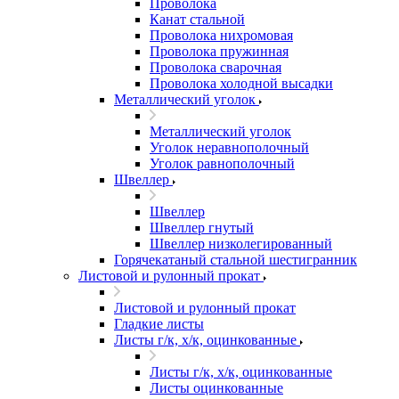
Проволока
Канат стальной
Проволока нихромовая
Проволока пружинная
Проволока сварочная
Проволока холодной высадки
Металлический уголок
Металлический уголок
Уголок неравнополочный
Уголок равнополочный
Швеллер
Швеллер
Швеллер гнутый
Швеллер низколегированный
Горячекатаный стальной шестигранник
Листовой и рулонный прокат
Листовой и рулонный прокат
Гладкие листы
Листы г/к, х/к, оцинкованные
Листы г/к, х/к, оцинкованные
Листы оцинкованные