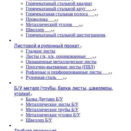
Горячекатаный стальной квадрат
Горячекатаный стальной круг
Горячекатаная стальная полоса
Проволока
Металлический уголок
Швеллер
Горячекатаный стальной шестигранник
Листовой и рулонный прокат
Гладкие листы
Листы г/к, х/к, оцинкованные
Окрашенные металлические листы
Просечно-вытяжные листы (ПВЛ)
Рифленые и перфорированные листы
Рулонная сталь
Б/У металл (трубы, балки, листы, швеллеры,
уголки)
Балка Двутавр Б/У
Металлические листы Б/У
Металлические трубы Б/У
Металлические уголки Б/У
Швеллер Б/У
Трубная продукция