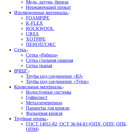
Медь, латунь, бронза
Нержавеющий прокат
Изоляционные материалы
FOAMPIPE
K-FLEX
ROCKWOOL
URSA
XOTPIPE
ПЕНОПЛЭКС
Сетка
Сетка «Рабица»
Сетка стальная сварная
Сетка тканая
ВЧШГ
Трубы под соединение «RJ»
Трубы под соединение «Tyton»
Кровельные материалы
Водосточные системы
Гофролист
Металлочерепица
Парапеты для кровли
Фальцевая кровля
Трубные опоры
ГОСТ 14911-82, ОСТ 36-94-83 (ОПХ, ОПП, ОПБ,
ОПМ)