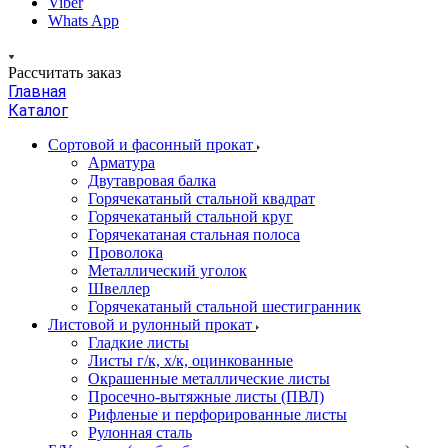
Viber
Whats App
Рассчитать заказ
Главная
Каталог
Сортовой и фасонный прокат
Арматура
Двутавровая балка
Горячекатаный стальной квадрат
Горячекатаный стальной круг
Горячекатаная стальная полоса
Проволока
Металлический уголок
Швеллер
Горячекатаный стальной шестигранник
Листовой и рулонный прокат
Гладкие листы
Листы г/к, х/к, оцинкованные
Окрашенные металлические листы
Просечно-вытяжные листы (ПВЛ)
Рифленые и перфорированные листы
Рулонная сталь