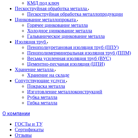
КМД под ключ
Пескоструйная обработка металла
Пескоструйная обработка металлопродукции
Цинкование металлопроката
Горячее цинкование металла
Холодное цинкование металла
Гальваническое цинкование металла
Изоляция труб
Пенополиуретановая изоляция труб (ППУ)
Пенополимерминеральная изоляция труб (ППМ)
Весьма усиленная изоляция труб (ВУС)
Цементно-песчаная изоляция (ЦПИ)
Хранение металла
Хранение на складе
Сопутствующие услуги
Покраска металла
Изготовление металлоконструкций
Рубка металла
Гибка металла
О компании
ГОСТы и ТУ
Сертификаты
Отзывы