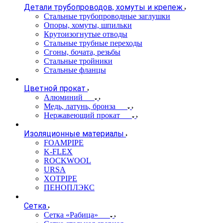
Детали трубопроводов, хомуты и крепеж
Стальные трубопроводные заглушки
Опоры, хомуты, шпильки
Крутоизогнутые отводы
Стальные трубные переходы
Сгоны, бочата, резьбы
Стальные тройники
Стальные фланцы
Цветной прокат
Алюминий
Медь, латунь, бронза
Нержавеющий прокат
Изоляционные материалы
FOAMPIPE
K-FLEX
ROCKWOOL
URSA
XOTPIPE
ПЕНОПЛЭКС
Сетка
Сетка «Рабица»