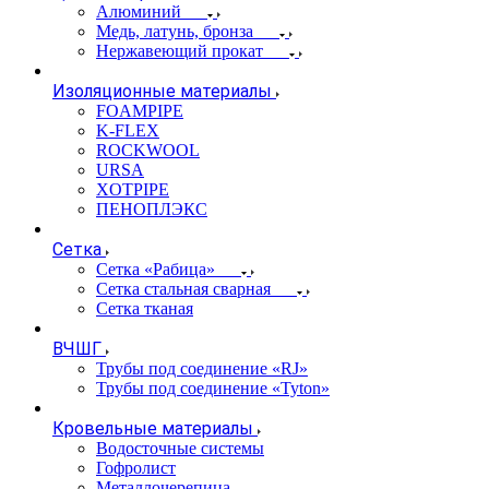
Алюминий
Медь, латунь, бронза
Нержавеющий прокат
Изоляционные материалы
FOAMPIPE
K-FLEX
ROCKWOOL
URSA
XOTPIPE
ПЕНОПЛЭКС
Сетка
Сетка «Рабица»
Сетка стальная сварная
Сетка тканая
ВЧШГ
Трубы под соединение «RJ»
Трубы под соединение «Tyton»
Кровельные материалы
Водосточные системы
Гофролист
Металлочерепица