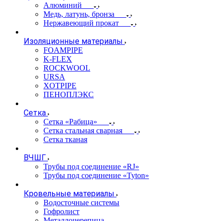
Алюминий
Медь, латунь, бронза
Нержавеющий прокат
Изоляционные материалы
FOAMPIPE
K-FLEX
ROCKWOOL
URSA
XOTPIPE
ПЕНОПЛЭКС
Сетка
Сетка «Рабица»
Сетка стальная сварная
Сетка тканая
ВЧШГ
Трубы под соединение «RJ»
Трубы под соединение «Tyton»
Кровельные материалы
Водосточные системы
Гофролист
Металлочерепица