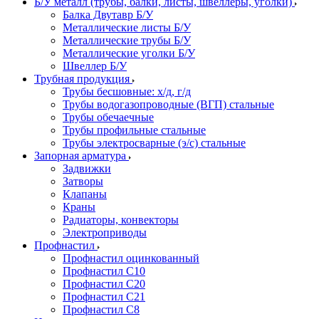
Б/У металл (трубы, балки, листы, швеллеры, уголки)
Балка Двутавр Б/У
Металлические листы Б/У
Металлические трубы Б/У
Металлические уголки Б/У
Швеллер Б/У
Трубная продукция
Трубы бесшовные: х/д, г/д
Трубы водогазопроводные (ВГП) стальные
Трубы обечаечные
Трубы профильные стальные
Трубы электросварные (э/с) стальные
Запорная арматура
Задвижки
Затворы
Клапаны
Краны
Радиаторы, конвекторы
Электроприводы
Профнастил
Профнастил оцинкованный
Профнастил С10
Профнастил С20
Профнастил С21
Профнастил С8