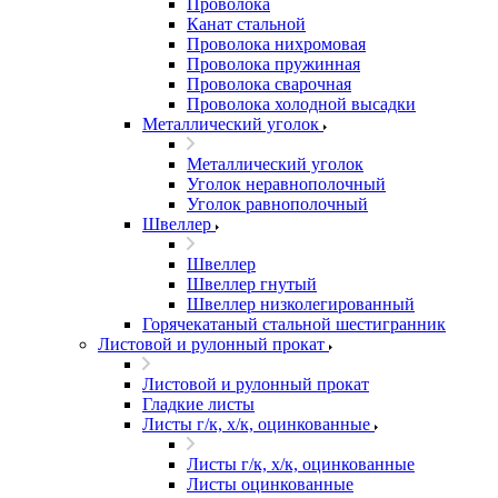
Проволока
Канат стальной
Проволока нихромовая
Проволока пружинная
Проволока сварочная
Проволока холодной высадки
Металлический уголок
Металлический уголок
Уголок неравнополочный
Уголок равнополочный
Швеллер
Швеллер
Швеллер гнутый
Швеллер низколегированный
Горячекатаный стальной шестигранник
Листовой и рулонный прокат
Листовой и рулонный прокат
Гладкие листы
Листы г/к, х/к, оцинкованные
Листы г/к, х/к, оцинкованные
Листы оцинкованные