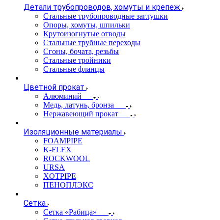
Детали трубопроводов, хомуты и крепеж
Стальные трубопроводные заглушки
Опоры, хомуты, шпильки
Крутоизогнутые отводы
Стальные трубные переходы
Сгоны, бочата, резьбы
Стальные тройники
Стальные фланцы
Цветной прокат
Алюминий
Медь, латунь, бронза
Нержавеющий прокат
Изоляционные материалы
FOAMPIPE
K-FLEX
ROCKWOOL
URSA
XOTPIPE
ПЕНОПЛЭКС
Сетка
Сетка «Рабица»