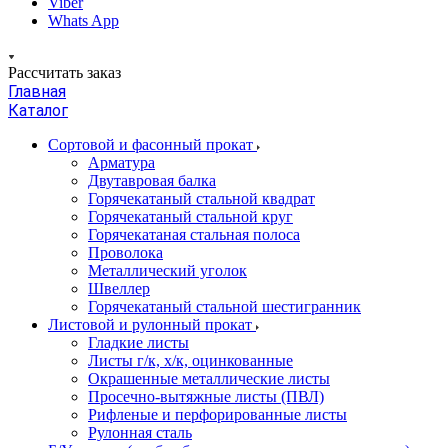
Viber
Whats App
Рассчитать заказ
Главная
Каталог
Сортовой и фасонный прокат
Арматура
Двутавровая балка
Горячекатаный стальной квадрат
Горячекатаный стальной круг
Горячекатаная стальная полоса
Проволока
Металлический уголок
Швеллер
Горячекатаный стальной шестигранник
Листовой и рулонный прокат
Гладкие листы
Листы г/к, х/к, оцинкованные
Окрашенные металлические листы
Просечно-вытяжные листы (ПВЛ)
Рифленые и перфорированные листы
Рулонная сталь