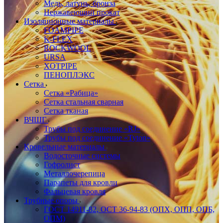
Медь, латунь, бронза
Нержавеющий прокат
Изоляционные материалы
FOAMPIPE
K-FLEX
ROCKWOOL
URSA
XOTPIPE
ПЕНОПЛЭКС
Сетка
Сетка «Рабица»
Сетка стальная сварная
Сетка тканая
ВЧШГ
Трубы под соединение «RJ»
Трубы под соединение «Tyton»
Кровельные материалы
Водосточные системы
Гофролист
Металлочерепица
Парапеты для кровли
Фальцевая кровля
Трубные опоры
ГОСТ 14911-82, ОСТ 36-94-83 (ОПХ, ОПП, ОПБ,
ОПМ)