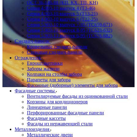
ОСТ 36-146-88 (КП, КХ, ТП, КН)
Серия 4.903-10 выпуск 4 (Т3-46)
Серия 4.903-10 выпуск 5 (Т13-21)
Серия 4.903-10 выпуск 6 (Т22-25)
Серия 5.903-10 выпуск 7-95 (ТС659-671)
Серия 5.903-10 выпуск 8-95 (ТС623-632)
Серия 5.903-13 выпуск 6-95 (ТС676-682)
Сэндвич-панели
Кровельные сэндвич-панели
Стеновые сэндвич-панели
Ограждения
Евроштакетники
Заборы жалюзи
Колпаки на столбы забора
Парапеты для забора
Фасонные (доборные) элементы для забора
Фасадные системы
Вентилируемые фасады из оцинкованной стали
Корзины для кондиционеров
Линеарные панели
Перфорированные фасадные панели
Фасадные кассеты
Фасады из нержавеющей стали
Металлоизделия
Металлические двери