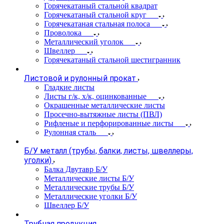
Горячекатаный стальной квадрат
Горячекатаный стальной круг
Горячекатаная стальная полоса
Проволока
Металлический уголок
Швеллер
Горячекатаный стальной шестигранник
Листовой и рулонный прокат
Гладкие листы
Листы г/к, х/к, оцинкованные
Окрашенные металлические листы
Просечно-вытяжные листы (ПВЛ)
Рифленые и перфорированные листы
Рулонная сталь
Б/У металл (трубы, балки, листы, швеллеры,
уголки)
Балка Двутавр Б/У
Металлические листы Б/У
Металлические трубы Б/У
Металлические уголки Б/У
Швеллер Б/У
Трубная продукция