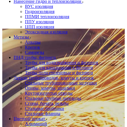
Нанесение гидро и теплоизоляции
ВУС изоляция
Гидроизоляция
ППМИ теплоизоляция
ППУ изоляция
ЦПП изоляция
Эпоксидная изоляция
Метизы
Анкеры
Крепеж
Саморезы
ПНД трубы, фитинги
Трубы для водоснабжения и фитинги
Трубы для канализации и фитинги
Трубы полиэтиленовые и фитинги
Детали трубопроводов, хомуты и крепеж
Стальные трубопроводные заглушки
Опоры, хомуты, шпильки
Крутоизогнутые отводы
Стальные трубные переходы
Сгоны, бочата, резьбы
Стальные тройники
Стальные фланцы
Цветной прокат
Алюминий