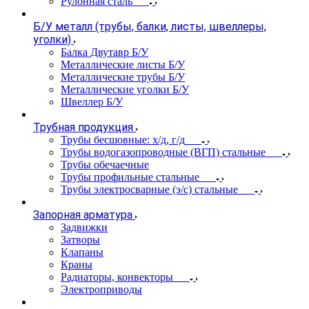
Рулонная сталь
Б/У металл (трубы, балки, листы, швеллеры,
уголки)
Балка Двутавр Б/У
Металлические листы Б/У
Металлические трубы Б/У
Металлические уголки Б/У
Швеллер Б/У
Трубная продукция
Трубы бесшовные: х/д, г/д
Трубы водогазопроводные (ВГП) стальные
Трубы обечаечные
Трубы профильные стальные
Трубы электросварные (э/с) стальные
Запорная арматура
Задвижки
Затворы
Клапаны
Краны
Радиаторы, конвекторы
Электроприводы