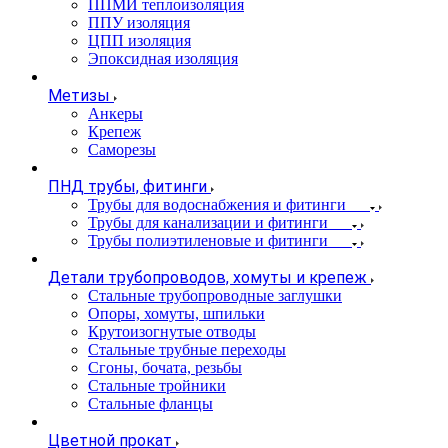
ППМИ теплоизоляция
ППУ изоляция
ЦПП изоляция
Эпоксидная изоляция
Метизы
Анкеры
Крепеж
Саморезы
ПНД трубы, фитинги
Трубы для водоснабжения и фитинги
Трубы для канализации и фитинги
Трубы полиэтиленовые и фитинги
Детали трубопроводов, хомуты и крепеж
Стальные трубопроводные заглушки
Опоры, хомуты, шпильки
Крутоизогнутые отводы
Стальные трубные переходы
Сгоны, бочата, резьбы
Стальные тройники
Стальные фланцы
Цветной прокат