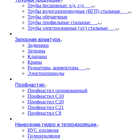
Трубы бесшовные: х/д, г/д
Трубы водогазопроводные (ВГП) стальные
Трубы обечаечные
Трубы профильные стальные
Трубы электросварные (э/с) стальные
Запорная арматура
Задвижки
Затворы
Клапаны
Краны
Радиаторы, конвекторы
Электроприводы
Профнастил
Профнастил оцинкованный
Профнастил С10
Профнастил С20
Профнастил С21
Профнастил С8
Нанесение гидро и теплоизоляции
ВУС изоляция
Гидроизоляция