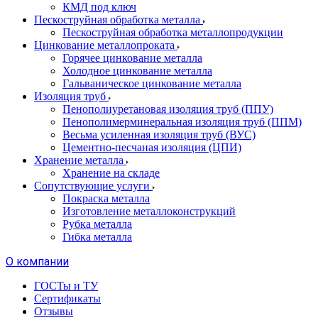
КМД под ключ
Пескоструйная обработка металла
Пескоструйная обработка металлопродукции
Цинкование металлопроката
Горячее цинкование металла
Холодное цинкование металла
Гальваническое цинкование металла
Изоляция труб
Пенополиуретановая изоляция труб (ППУ)
Пенополимерминеральная изоляция труб (ППМ)
Весьма усиленная изоляция труб (ВУС)
Цементно-песчаная изоляция (ЦПИ)
Хранение металла
Хранение на складе
Сопутствующие услуги
Покраска металла
Изготовление металлоконструкций
Рубка металла
Гибка металла
О компании
ГОСТы и ТУ
Сертификаты
Отзывы