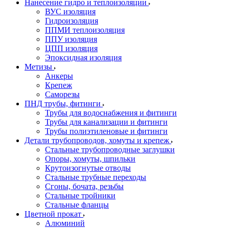
Нанесение гидро и теплоизоляции
ВУС изоляция
Гидроизоляция
ППМИ теплоизоляция
ППУ изоляция
ЦПП изоляция
Эпоксидная изоляция
Метизы
Анкеры
Крепеж
Саморезы
ПНД трубы, фитинги
Трубы для водоснабжения и фитинги
Трубы для канализации и фитинги
Трубы полиэтиленовые и фитинги
Детали трубопроводов, хомуты и крепеж
Стальные трубопроводные заглушки
Опоры, хомуты, шпильки
Крутоизогнутые отводы
Стальные трубные переходы
Сгоны, бочата, резьбы
Стальные тройники
Стальные фланцы
Цветной прокат
Алюминий