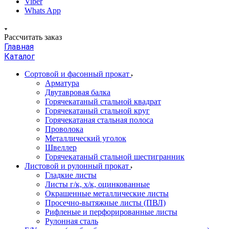
Viber
Whats App
Рассчитать заказ
Главная
Каталог
Сортовой и фасонный прокат
Арматура
Двутавровая балка
Горячекатаный стальной квадрат
Горячекатаный стальной круг
Горячекатаная стальная полоса
Проволока
Металлический уголок
Швеллер
Горячекатаный стальной шестигранник
Листовой и рулонный прокат
Гладкие листы
Листы г/к, х/к, оцинкованные
Окрашенные металлические листы
Просечно-вытяжные листы (ПВЛ)
Рифленые и перфорированные листы
Рулонная сталь