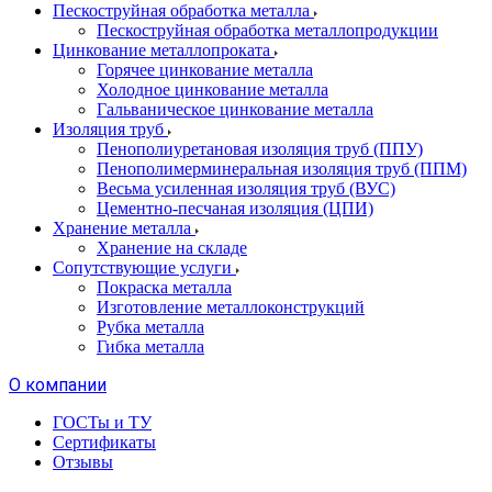
Пескоструйная обработка металла
Пескоструйная обработка металлопродукции
Цинкование металлопроката
Горячее цинкование металла
Холодное цинкование металла
Гальваническое цинкование металла
Изоляция труб
Пенополиуретановая изоляция труб (ППУ)
Пенополимерминеральная изоляция труб (ППМ)
Весьма усиленная изоляция труб (ВУС)
Цементно-песчаная изоляция (ЦПИ)
Хранение металла
Хранение на складе
Сопутствующие услуги
Покраска металла
Изготовление металлоконструкций
Рубка металла
Гибка металла
О компании
ГОСТы и ТУ
Сертификаты
Отзывы