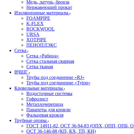
Медь, латунь, бронза
Нержавеющий прокат
Изоляционные материалы
FOAMPIPE
K-FLEX
ROCKWOOL
URSA
XOTPIPE
ПЕНОПЛЭКС
Сетка
Сетка «Рабица»
Сетка стальная сварная
Сетка тканая
ВЧШГ
Трубы под соединение «RJ»
Трубы под соединение «Tyton»
Кровельные материалы
Водосточные системы
Гофролист
Металлочерепица
Парапеты для кровли
Фальцевая кровля
Трубные опоры
ГОСТ 14911-82, ОСТ 36-94-83 (ОПХ, ОПП, ОПБ, 
ОСТ 36-146-88 (КП, КХ, ТП, КН)