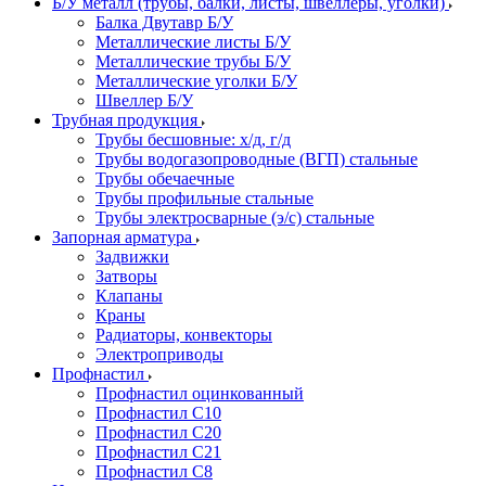
Б/У металл (трубы, балки, листы, швеллеры, уголки)
Балка Двутавр Б/У
Металлические листы Б/У
Металлические трубы Б/У
Металлические уголки Б/У
Швеллер Б/У
Трубная продукция
Трубы бесшовные: х/д, г/д
Трубы водогазопроводные (ВГП) стальные
Трубы обечаечные
Трубы профильные стальные
Трубы электросварные (э/с) стальные
Запорная арматура
Задвижки
Затворы
Клапаны
Краны
Радиаторы, конвекторы
Электроприводы
Профнастил
Профнастил оцинкованный
Профнастил С10
Профнастил С20
Профнастил С21
Профнастил С8