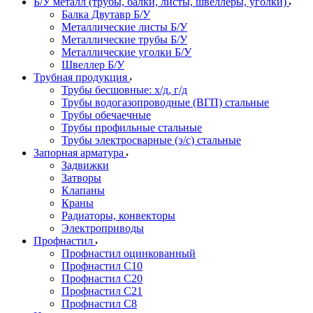
Б/У металл (трубы, балки, листы, швеллеры, уголки)
Балка Двутавр Б/У
Металлические листы Б/У
Металлические трубы Б/У
Металлические уголки Б/У
Швеллер Б/У
Трубная продукция
Трубы бесшовные: х/д, г/д
Трубы водогазопроводные (ВГП) стальные
Трубы обечаечные
Трубы профильные стальные
Трубы электросварные (э/с) стальные
Запорная арматура
Задвижки
Затворы
Клапаны
Краны
Радиаторы, конвекторы
Электроприводы
Профнастил
Профнастил оцинкованный
Профнастил С10
Профнастил С20
Профнастил С21
Профнастил С8