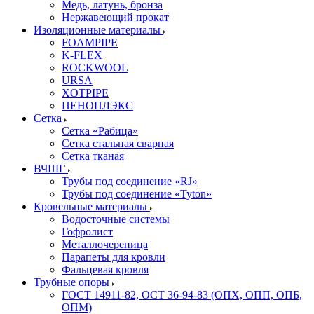
Медь, латунь, бронза
Нержавеющий прокат
Изоляционные материалы
FOAMPIPE
K-FLEX
ROCKWOOL
URSA
XOTPIPE
ПЕНОПЛЭКС
Сетка
Сетка «Рабица»
Сетка стальная сварная
Сетка тканая
ВЧШГ
Трубы под соединение «RJ»
Трубы под соединение «Tyton»
Кровельные материалы
Водосточные системы
Гофролист
Металлочерепица
Парапеты для кровли
Фальцевая кровля
Трубные опоры
ГОСТ 14911-82, ОСТ 36-94-83 (ОПХ, ОПП, ОПБ,
ОПМ)