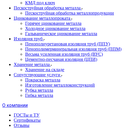
КМД под ключ
Пескоструйная обработка металла
Пескоструйная обработка металлопродукции
Цинкование металлопроката
Горячее цинкование металла
Холодное цинкование металла
Гальваническое цинкование металла
Изоляция труб
Пенополиуретановая изоляция труб (ППУ)
Пенополимерминеральная изоляция труб (ППМ)
Весьма усиленная изоляция труб (ВУС)
Цементно-песчаная изоляция (ЦПИ)
Хранение металла
Хранение на складе
Сопутствующие услуги
Покраска металла
Изготовление металлоконструкций
Рубка металла
Гибка металла
О компании
ГОСТы и ТУ
Сертификаты
Отзывы