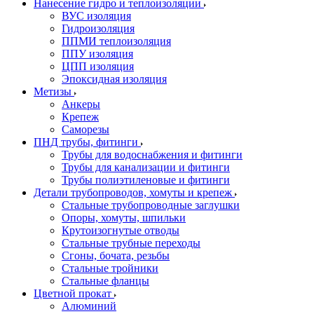
Нанесение гидро и теплоизоляции
ВУС изоляция
Гидроизоляция
ППМИ теплоизоляция
ППУ изоляция
ЦПП изоляция
Эпоксидная изоляция
Метизы
Анкеры
Крепеж
Саморезы
ПНД трубы, фитинги
Трубы для водоснабжения и фитинги
Трубы для канализации и фитинги
Трубы полиэтиленовые и фитинги
Детали трубопроводов, хомуты и крепеж
Стальные трубопроводные заглушки
Опоры, хомуты, шпильки
Крутоизогнутые отводы
Стальные трубные переходы
Сгоны, бочата, резьбы
Стальные тройники
Стальные фланцы
Цветной прокат
Алюминий