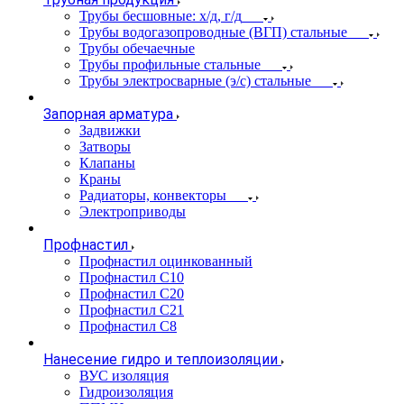
Трубы бесшовные: х/д, г/д
Трубы водогазопроводные (ВГП) стальные
Трубы обечаечные
Трубы профильные стальные
Трубы электросварные (э/с) стальные
Запорная арматура
Задвижки
Затворы
Клапаны
Краны
Радиаторы, конвекторы
Электроприводы
Профнастил
Профнастил оцинкованный
Профнастил С10
Профнастил С20
Профнастил С21
Профнастил С8
Нанесение гидро и теплоизоляции
ВУС изоляция
Гидроизоляция