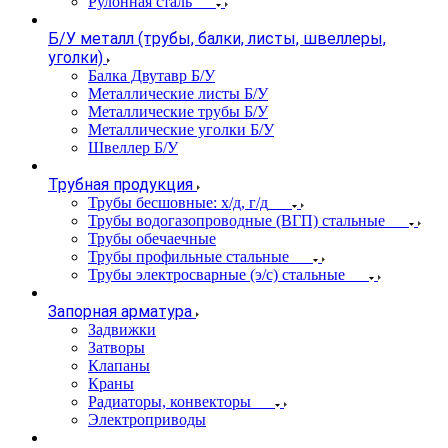
Рулонная сталь
Б/У металл (трубы, балки, листы, швеллеры,
уголки)
Балка Двутавр Б/У
Металлические листы Б/У
Металлические трубы Б/У
Металлические уголки Б/У
Швеллер Б/У
Трубная продукция
Трубы бесшовные: х/д, г/д
Трубы водогазопроводные (ВГП) стальные
Трубы обечаечные
Трубы профильные стальные
Трубы электросварные (э/с) стальные
Запорная арматура
Задвижки
Затворы
Клапаны
Краны
Радиаторы, конвекторы
Электроприводы