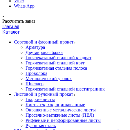
Viber
Whats App
Рассчитать заказ
Главная
Каталог
Сортовой и фасонный прокат
Арматура
Двутавровая балка
Горячекатаный стальной квадрат
Горячекатаный стальной круг
Горячекатаная стальная полоса
Проволока
Металлический уголок
Швеллер
Горячекатаный стальной шестигранник
Листовой и рулонный прокат
Гладкие листы
Листы г/к, х/к, оцинкованные
Окрашенные металлические листы
Просечно-вытяжные листы (ПВЛ)
Рифленые и перфорированные листы
Рулонная сталь