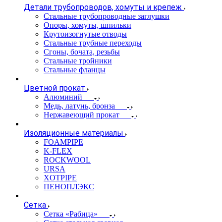
Детали трубопроводов, хомуты и крепеж
Стальные трубопроводные заглушки
Опоры, хомуты, шпильки
Крутоизогнутые отводы
Стальные трубные переходы
Сгоны, бочата, резьбы
Стальные тройники
Стальные фланцы
Цветной прокат
Алюминий
Медь, латунь, бронза
Нержавеющий прокат
Изоляционные материалы
FOAMPIPE
K-FLEX
ROCKWOOL
URSA
XOTPIPE
ПЕНОПЛЭКС
Сетка
Сетка «Рабица»