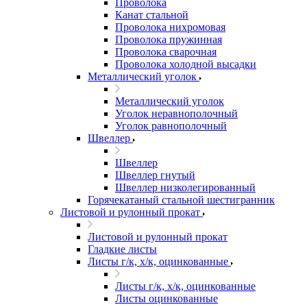
Проволока
Канат стальной
Проволока нихромовая
Проволока пружинная
Проволока сварочная
Проволока холодной высадки
Металлический уголок
Металлический уголок
Уголок неравнополочный
Уголок равнополочный
Швеллер
Швеллер
Швеллер гнутый
Швеллер низколегированный
Горячекатаный стальной шестигранник
Листовой и рулонный прокат
Листовой и рулонный прокат
Гладкие листы
Листы г/к, х/к, оцинкованные
Листы г/к, х/к, оцинкованные
Листы оцинкованные