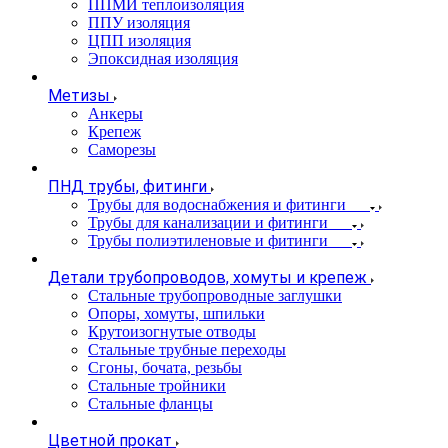
ППМИ теплоизоляция
ППУ изоляция
ЦПП изоляция
Эпоксидная изоляция
Метизы
Анкеры
Крепеж
Саморезы
ПНД трубы, фитинги
Трубы для водоснабжения и фитинги
Трубы для канализации и фитинги
Трубы полиэтиленовые и фитинги
Детали трубопроводов, хомуты и крепеж
Стальные трубопроводные заглушки
Опоры, хомуты, шпильки
Крутоизогнутые отводы
Стальные трубные переходы
Сгоны, бочата, резьбы
Стальные тройники
Стальные фланцы
Цветной прокат