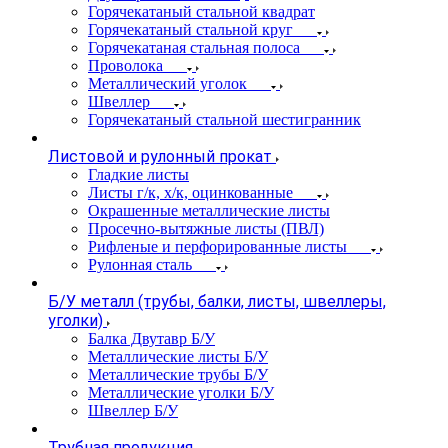
Горячекатаный стальной квадрат
Горячекатаный стальной круг
Горячекатаная стальная полоса
Проволока
Металлический уголок
Швеллер
Горячекатаный стальной шестигранник
Листовой и рулонный прокат
Гладкие листы
Листы г/к, х/к, оцинкованные
Окрашенные металлические листы
Просечно-вытяжные листы (ПВЛ)
Рифленые и перфорированные листы
Рулонная сталь
Б/У металл (трубы, балки, листы, швеллеры,
уголки)
Балка Двутавр Б/У
Металлические листы Б/У
Металлические трубы Б/У
Металлические уголки Б/У
Швеллер Б/У
Трубная продукция