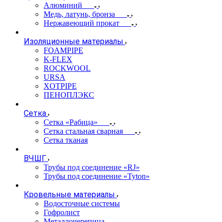
Алюминий
Медь, латунь, бронза
Нержавеющий прокат
Изоляционные материалы
FOAMPIPE
K-FLEX
ROCKWOOL
URSA
XOTPIPE
ПЕНОПЛЭКС
Сетка
Сетка «Рабица»
Сетка стальная сварная
Сетка тканая
ВЧШГ
Трубы под соединение «RJ»
Трубы под соединение «Tyton»
Кровельные материалы
Водосточные системы
Гофролист
Металлочерепица