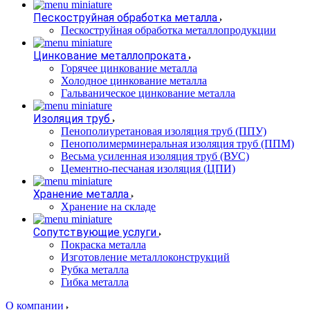
Пескоструйная обработка металла
Пескоструйная обработка металлопродукции
Цинкование металлопроката
Горячее цинкование металла
Холодное цинкование металла
Гальваническое цинкование металла
Изоляция труб
Пенополиуретановая изоляция труб (ППУ)
Пенополимерминеральная изоляция труб (ППМ)
Весьма усиленная изоляция труб (ВУС)
Цементно-песчаная изоляция (ЦПИ)
Хранение металла
Хранение на складе
Сопутствующие услуги
Покраска металла
Изготовление металлоконструкций
Рубка металла
Гибка металла
О компании