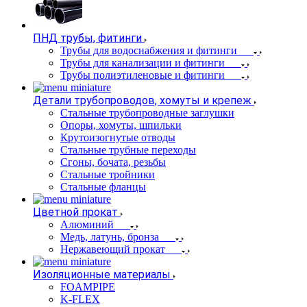
ПНД трубы, фитинги
Трубы для водоснабжения и фитинги
Трубы для канализации и фитинги
Трубы полиэтиленовые и фитинги
Детали трубопроводов, хомуты и крепеж
Стальные трубопроводные заглушки
Опоры, хомуты, шпильки
Крутоизогнутые отводы
Стальные трубные переходы
Сгоны, бочата, резьбы
Стальные тройники
Стальные фланцы
Цветной прокат
Алюминий
Медь, латунь, бронза
Нержавеющий прокат
Изоляционные материалы
FOAMPIPE
K-FLEX