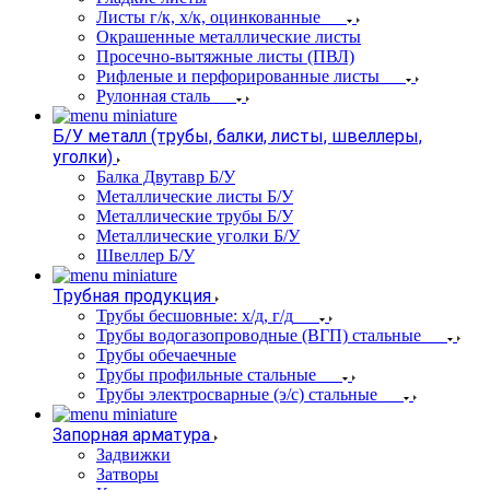
Листы г/к, х/к, оцинкованные
Окрашенные металлические листы
Просечно-вытяжные листы (ПВЛ)
Рифленые и перфорированные листы
Рулонная сталь
Б/У металл (трубы, балки, листы, швеллеры,
уголки)
Балка Двутавр Б/У
Металлические листы Б/У
Металлические трубы Б/У
Металлические уголки Б/У
Швеллер Б/У
Трубная продукция
Трубы бесшовные: х/д, г/д
Трубы водогазопроводные (ВГП) стальные
Трубы обечаечные
Трубы профильные стальные
Трубы электросварные (э/с) стальные
Запорная арматура
Задвижки
Затворы