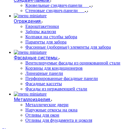
Сэндвич-панели
Кровельные сэндвич-панели
Стеновые сэндвич-панели
Ограждения
Евроштакетники
Заборы жалюзи
Колпаки на столбы забора
Парапеты для забора
Фасонные (доборные) элементы для забора
Фасадные системы
Вентилируемые фасады из оцинкованной стали
Корзины для кондиционеров
Линеарные панели
Перфорированные фасадные панели
Фасадные кассеты
Фасады из нержавеющей стали
Металлоизделия
Металлические двери
Наружные откосы на окна
Отливы для окон
Отливы для фундамента и цоколя