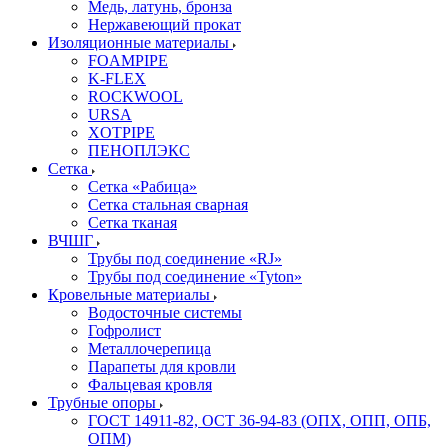
Медь, латунь, бронза
Нержавеющий прокат
Изоляционные материалы
FOAMPIPE
K-FLEX
ROCKWOOL
URSA
XOTPIPE
ПЕНОПЛЭКС
Сетка
Сетка «Рабица»
Сетка стальная сварная
Сетка тканая
ВЧШГ
Трубы под соединение «RJ»
Трубы под соединение «Tyton»
Кровельные материалы
Водосточные системы
Гофролист
Металлочерепица
Парапеты для кровли
Фальцевая кровля
Трубные опоры
ГОСТ 14911-82, ОСТ 36-94-83 (ОПХ, ОПП, ОПБ,
ОПМ)