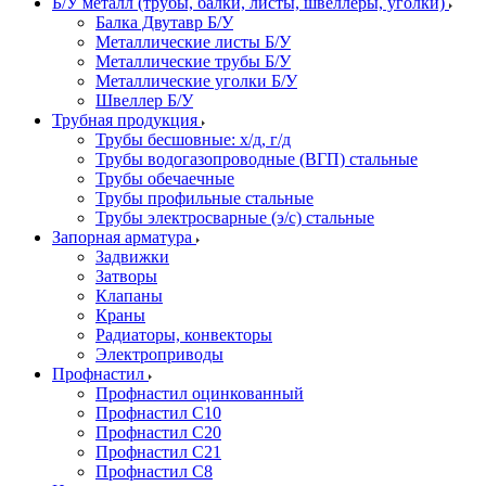
Б/У металл (трубы, балки, листы, швеллеры, уголки)
Балка Двутавр Б/У
Металлические листы Б/У
Металлические трубы Б/У
Металлические уголки Б/У
Швеллер Б/У
Трубная продукция
Трубы бесшовные: х/д, г/д
Трубы водогазопроводные (ВГП) стальные
Трубы обечаечные
Трубы профильные стальные
Трубы электросварные (э/с) стальные
Запорная арматура
Задвижки
Затворы
Клапаны
Краны
Радиаторы, конвекторы
Электроприводы
Профнастил
Профнастил оцинкованный
Профнастил С10
Профнастил С20
Профнастил С21
Профнастил С8