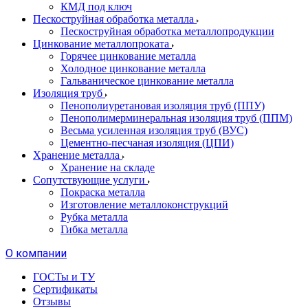
КМД под ключ
Пескоструйная обработка металла
Пескоструйная обработка металлопродукции
Цинкование металлопроката
Горячее цинкование металла
Холодное цинкование металла
Гальваническое цинкование металла
Изоляция труб
Пенополиуретановая изоляция труб (ППУ)
Пенополимерминеральная изоляция труб (ППМ)
Весьма усиленная изоляция труб (ВУС)
Цементно-песчаная изоляция (ЦПИ)
Хранение металла
Хранение на складе
Сопутствующие услуги
Покраска металла
Изготовление металлоконструкций
Рубка металла
Гибка металла
О компании
ГОСТы и ТУ
Сертификаты
Отзывы