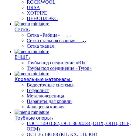
ROCKWOOL
URSA
XOTPIPE
ПЕНОПЛЭКС
Сетка
Сетка «Рабица»
Сетка стальная сварная
Сетка тканая
ВЧШГ
Трубы под соединение «RJ»
Трубы под соединение «Tyton»
Кровельные материалы
Водосточные системы
Гофролист
Металлочерепица
Парапеты для кровли
Фальцевая кровля
Трубные опоры
ГОСТ 14911-82, ОСТ 36-94-83 (ОПХ, ОПП, ОПБ,
ОПМ)
ОСТ 36-146-88 (КП, КХ, ТП, КН)