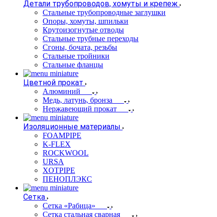
Детали трубопроводов, хомуты и крепеж
Стальные трубопроводные заглушки
Опоры, хомуты, шпильки
Крутоизогнутые отводы
Стальные трубные переходы
Сгоны, бочата, резьбы
Стальные тройники
Стальные фланцы
Цветной прокат
Алюминий
Медь, латунь, бронза
Нержавеющий прокат
Изоляционные материалы
FOAMPIPE
K-FLEX
ROCKWOOL
URSA
XOTPIPE
ПЕНОПЛЭКС
Сетка
Сетка «Рабица»
Сетка стальная сварная