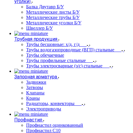
уголки)
Балка Двутавр Б/У
Металлические листы Б/У
Металлические трубы Б/У
Металлические уголки Б/У
Швеллер Б/У
Трубная продукция
Трубы бесшовные: х/д, г/д
Трубы водогазопроводные (ВГП) стальные
Трубы обечаечные
Трубы профильные стальные
Трубы электросварные (э/с) стальные
Запорная арматура
Задвижки
Затворы
Клапаны
Краны
Радиаторы, конвекторы
Электроприводы
Профнастил
Профнастил оцинкованный
Профнастил С10