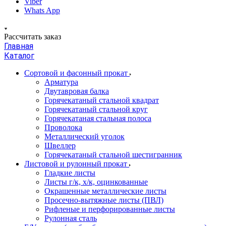
Viber
Whats App
Рассчитать заказ
Главная
Каталог
Сортовой и фасонный прокат
Арматура
Двутавровая балка
Горячекатаный стальной квадрат
Горячекатаный стальной круг
Горячекатаная стальная полоса
Проволока
Металлический уголок
Швеллер
Горячекатаный стальной шестигранник
Листовой и рулонный прокат
Гладкие листы
Листы г/к, х/к, оцинкованные
Окрашенные металлические листы
Просечно-вытяжные листы (ПВЛ)
Рифленые и перфорированные листы
Рулонная сталь