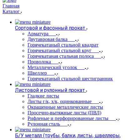
Главная
Каталог
Сортовой и фасонный прокат
Арматура
Двутавровая балка
Горячекатаный стальной квадрат
Горячекатаный стальной круг
Горячекатаная стальная полоса
Проволока
Металлический уголок
Швеллер
Горячекатаный стальной шестигранник
Листовой и рулонный прокат
Гладкие листы
Листы г/к, х/к, оцинкованные
Окрашенные металлические листы
Просечно-вытяжные листы (ПВЛ)
Рифленые и перфорированные листы
Рулонная сталь
Б/У металл (трубы, балки, листы, швеллеры,