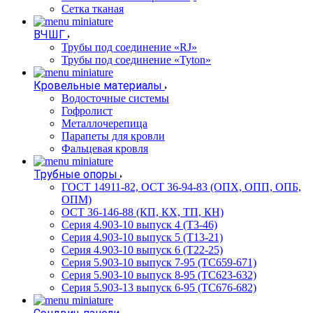
Сетка тканая
ВЧШГ
Трубы под соединение «RJ»
Трубы под соединение «Tyton»
Кровельные материалы
Водосточные системы
Гофролист
Металлочерепица
Парапеты для кровли
Фальцевая кровля
Трубные опоры
ГОСТ 14911-82, ОСТ 36-94-83 (ОПХ, ОПП, ОПБ,
ОПМ)
ОСТ 36-146-88 (КП, КХ, ТП, КН)
Серия 4.903-10 выпуск 4 (Т3-46)
Серия 4.903-10 выпуск 5 (Т13-21)
Серия 4.903-10 выпуск 6 (Т22-25)
Серия 5.903-10 выпуск 7-95 (ТС659-671)
Серия 5.903-10 выпуск 8-95 (ТС623-632)
Серия 5.903-13 выпуск 6-95 (ТС676-682)