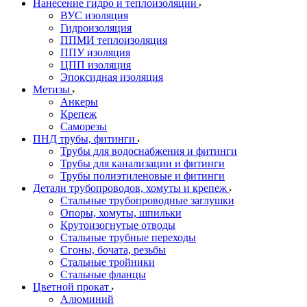
Нанесение гидро и теплоизоляции
ВУС изоляция
Гидроизоляция
ППМИ теплоизоляция
ППУ изоляция
ЦПП изоляция
Эпоксидная изоляция
Метизы
Анкеры
Крепеж
Саморезы
ПНД трубы, фитинги
Трубы для водоснабжения и фитинги
Трубы для канализации и фитинги
Трубы полиэтиленовые и фитинги
Детали трубопроводов, хомуты и крепеж
Стальные трубопроводные заглушки
Опоры, хомуты, шпильки
Крутоизогнутые отводы
Стальные трубные переходы
Сгоны, бочата, резьбы
Стальные тройники
Стальные фланцы
Цветной прокат
Алюминий