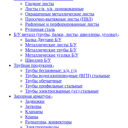
Гладкие листы
Листы г/к, х/к, оцинкованные
Окрашенные металлические листы
Просечно-вытяжные листы (ПВЛ)
Рифленые и перфорированные листы
Рулонная сталь
Б/У металл (трубы, балки, листы, швеллеры, уголки)
Балка Двутавр Б/У
Металлические листы Б/У
Металлические трубы Б/У
Металлические уголки Б/У
Швеллер Б/У
Трубная продукция
Трубы бесшовные: х/д, г/д
Трубы водогазопроводные (ВГП) стальные
Трубы обечаечные
Трубы профильные стальные
Трубы электросварные (э/с) стальные
Запорная арматура
Задвижки
Затворы
Клапаны
Краны
Радиаторы, конвекторы
Электроприводы