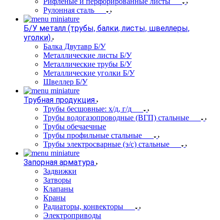
Рифленые и перфорированные листы
Рулонная сталь
Б/У металл (трубы, балки, листы, швеллеры,
уголки)
Балка Двутавр Б/У
Металлические листы Б/У
Металлические трубы Б/У
Металлические уголки Б/У
Швеллер Б/У
Трубная продукция
Трубы бесшовные: х/д, г/д
Трубы водогазопроводные (ВГП) стальные
Трубы обечаечные
Трубы профильные стальные
Трубы электросварные (э/с) стальные
Запорная арматура
Задвижки
Затворы
Клапаны
Краны
Радиаторы, конвекторы
Электроприводы