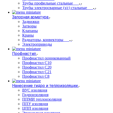
Трубы профильные стальные
Трубы электросварные (э/с) стальные
Запорная арматура
Задвижки
Затворы
Клапаны
Краны
Радиаторы, конвекторы
Электроприводы
Профнастил
Профнастил оцинкованный
Профнастил С10
Профнастил С20
Профнастил С21
Профнастил С8
Нанесение гидро и теплоизоляции
ВУС изоляция
Гидроизоляция
ППМИ теплоизоляция
ППУ изоляция
ЦПП изоляция
Эпоксидная изоляция