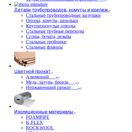
Детали трубопроводов, хомуты и крепеж
Стальные трубопроводные заглушки
Опоры, хомуты, шпильки
Крутоизогнутые отводы
Стальные трубные переходы
Сгоны, бочата, резьбы
Стальные тройники
Стальные фланцы
Цветной прокат
Алюминий
Медь, латунь, бронза
Нержавеющий прокат
Изоляционные материалы
FOAMPIPE
K-FLEX
ROCKWOOL