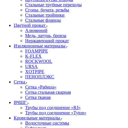
Стальные трубные переходы
Сгоны, бочата, резьбы
Стальные тройники
Стальные фланцы
Цветной прокат
Алюминий
Медь, латунь, бронза
Нержавеющий прокат
Изоляционные материалы
FOAMPIPE
K-FLEX
ROCKWOOL
URSA
XOTPIPE
ПЕНОПЛЭКС
Сетка
Сетка «Рабица»
Сетка стальная сварная
Сетка тканая
ВЧШГ
Трубы под соединение «RJ»
Трубы под соединение «Tyton»
Кровельные материалы
Водосточные системы