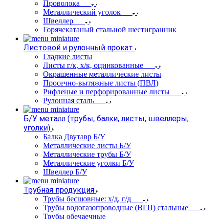
Проволока
Металлический уголок
Швеллер
Горячекатаный стальной шестигранник
Листовой и рулонный прокат
Гладкие листы
Листы г/к, х/к, оцинкованные
Окрашенные металлические листы
Просечно-вытяжные листы (ПВЛ)
Рифленые и перфорированные листы
Рулонная сталь
Б/У металл (трубы, балки, листы, швеллеры,
уголки)
Балка Двутавр Б/У
Металлические листы Б/У
Металлические трубы Б/У
Металлические уголки Б/У
Швеллер Б/У
Трубная продукция
Трубы бесшовные: х/д, г/д
Трубы водогазопроводные (ВГП) стальные
Трубы обечаечные