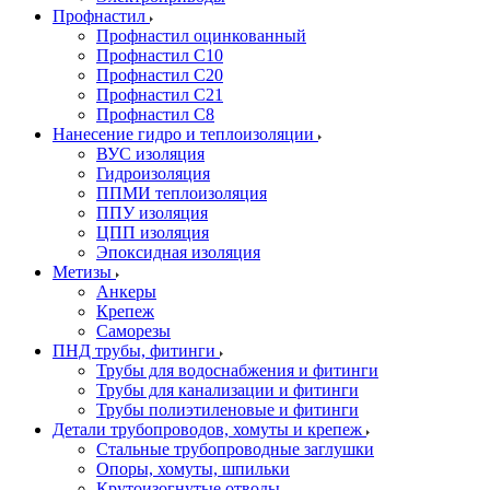
Профнастил
Профнастил оцинкованный
Профнастил С10
Профнастил С20
Профнастил С21
Профнастил С8
Нанесение гидро и теплоизоляции
ВУС изоляция
Гидроизоляция
ППМИ теплоизоляция
ППУ изоляция
ЦПП изоляция
Эпоксидная изоляция
Метизы
Анкеры
Крепеж
Саморезы
ПНД трубы, фитинги
Трубы для водоснабжения и фитинги
Трубы для канализации и фитинги
Трубы полиэтиленовые и фитинги
Детали трубопроводов, хомуты и крепеж
Стальные трубопроводные заглушки
Опоры, хомуты, шпильки
Крутоизогнутые отводы