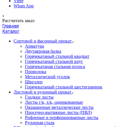
Viber
Whats App
Рассчитать заказ
Главная
Каталог
Сортовой и фасонный прокат
Арматура
Двутавровая балка
Горячекатаный стальной квадрат
Горячекатаный стальной круг
Горячекатаная стальная полоса
Проволока
Металлический уголок
Швеллер
Горячекатаный стальной шестигранник
Листовой и рулонный прокат
Гладкие листы
Листы г/к, х/к, оцинкованные
Окрашенные металлические листы
Просечно-вытяжные листы (ПВЛ)
Рифленые и перфорированные листы
Рулонная сталь