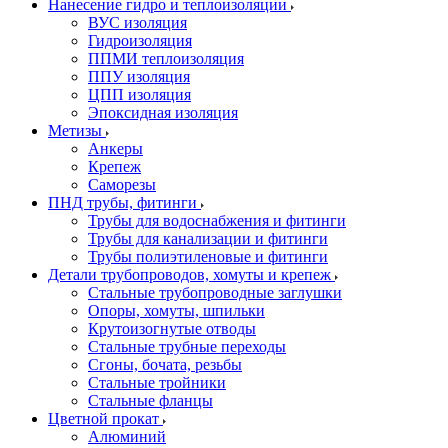
Нанесение гидро и теплоизоляции
ВУС изоляция
Гидроизоляция
ППМИ теплоизоляция
ППУ изоляция
ЦПП изоляция
Эпоксидная изоляция
Метизы
Анкеры
Крепеж
Саморезы
ПНД трубы, фитинги
Трубы для водоснабжения и фитинги
Трубы для канализации и фитинги
Трубы полиэтиленовые и фитинги
Детали трубопроводов, хомуты и крепеж
Стальные трубопроводные заглушки
Опоры, хомуты, шпильки
Крутоизогнутые отводы
Стальные трубные переходы
Сгоны, бочата, резьбы
Стальные тройники
Стальные фланцы
Цветной прокат
Алюминий