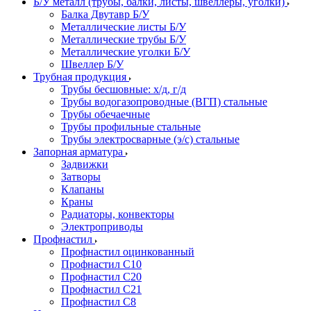
Б/У металл (трубы, балки, листы, швеллеры, уголки)
Балка Двутавр Б/У
Металлические листы Б/У
Металлические трубы Б/У
Металлические уголки Б/У
Швеллер Б/У
Трубная продукция
Трубы бесшовные: х/д, г/д
Трубы водогазопроводные (ВГП) стальные
Трубы обечаечные
Трубы профильные стальные
Трубы электросварные (э/с) стальные
Запорная арматура
Задвижки
Затворы
Клапаны
Краны
Радиаторы, конвекторы
Электроприводы
Профнастил
Профнастил оцинкованный
Профнастил С10
Профнастил С20
Профнастил С21
Профнастил С8