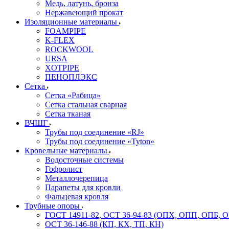
Медь, латунь, бронза
Нержавеющий прокат
Изоляционные материалы
FOAMPIPE
K-FLEX
ROCKWOOL
URSA
XOTPIPE
ПЕНОПЛЭКС
Сетка
Сетка «Рабица»
Сетка стальная сварная
Сетка тканая
ВЧШГ
Трубы под соединение «RJ»
Трубы под соединение «Tyton»
Кровельные материалы
Водосточные системы
Гофролист
Металлочерепица
Парапеты для кровли
Фальцевая кровля
Трубные опоры
ГОСТ 14911-82, ОСТ 36-94-83 (ОПХ, ОПП, ОПБ, 
ОСТ 36-146-88 (КП, КХ, ТП, КН)