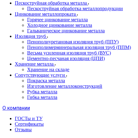
Пескоструйная обработка металла
Пескоструйная обработка металлопродукции
Цинкование металлопроката
Горячее цинкование металла
Холодное цинкование металла
Гальваническое цинкование металла
Изоляция труб
Пенополиуретановая изоляция труб (ППУ)
Пенополимерминеральная изоляция труб (ППМ)
Весьма усиленная изоляция труб (ВУС)
Цементно-песчаная изоляция (ЦПИ)
Хранение металла
Хранение на складе
Сопутствующие услуги
Покраска металла
Изготовление металлоконструкций
Рубка металла
Гибка металла
О компании
ГОСТы и ТУ
Сертификаты
Отзывы