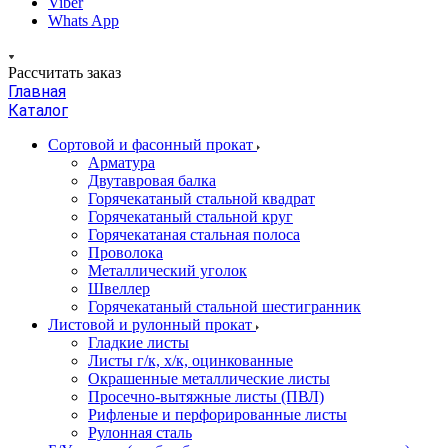
Viber
Whats App
Рассчитать заказ
Главная
Каталог
Сортовой и фасонный прокат
Арматура
Двутавровая балка
Горячекатаный стальной квадрат
Горячекатаный стальной круг
Горячекатаная стальная полоса
Проволока
Металлический уголок
Швеллер
Горячекатаный стальной шестигранник
Листовой и рулонный прокат
Гладкие листы
Листы г/к, х/к, оцинкованные
Окрашенные металлические листы
Просечно-вытяжные листы (ПВЛ)
Рифленые и перфорированные листы
Рулонная сталь