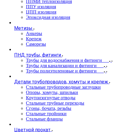
ППМИ теплоизоляция
ППУ изоляция
ЦПП изоляция
Эпоксидная изоляция
Метизы
Анкеры
Крепеж
Саморезы
ПНД трубы, фитинги
Трубы для водоснабжения и фитинги
Трубы для канализации и фитинги
Трубы полиэтиленовые и фитинги
Детали трубопроводов, хомуты и крепеж
Стальные трубопроводные заглушки
Опоры, хомуты, шпильки
Крутоизогнутые отводы
Стальные трубные переходы
Сгоны, бочата, резьбы
Стальные тройники
Стальные фланцы
Цветной прокат