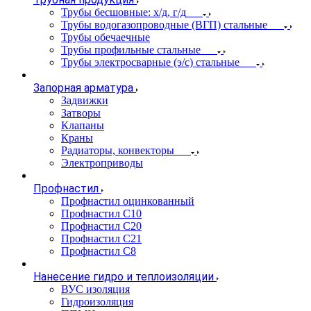
Трубы бесшовные: х/д, г/д
Трубы водогазопроводные (ВГП) стальные
Трубы обечаечные
Трубы профильные стальные
Трубы электросварные (э/с) стальные
Запорная арматура
Задвижки
Затворы
Клапаны
Краны
Радиаторы, конвекторы
Электроприводы
Профнастил
Профнастил оцинкованный
Профнастил С10
Профнастил С20
Профнастил С21
Профнастил С8
Нанесение гидро и теплоизоляции
ВУС изоляция
Гидроизоляция