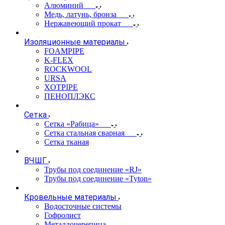
Алюминий
Медь, латунь, бронза
Нержавеющий прокат
Изоляционные материалы
FOAMPIPE
K-FLEX
ROCKWOOL
URSA
XOTPIPE
ПЕНОПЛЭКС
Сетка
Сетка «Рабица»
Сетка стальная сварная
Сетка тканая
ВЧШГ
Трубы под соединение «RJ»
Трубы под соединение «Tyton»
Кровельные материалы
Водосточные системы
Гофролист
Металлочерепица