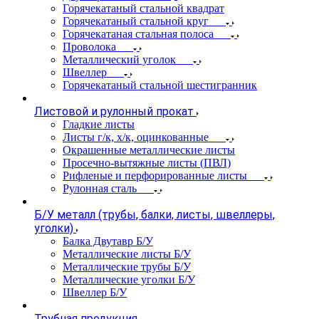
Горячекатаный стальной квадрат
Горячекатаный стальной круг
Горячекатаная стальная полоса
Проволока
Металлический уголок
Швеллер
Горячекатаный стальной шестигранник
Листовой и рулонный прокат
Гладкие листы
Листы г/к, х/к, оцинкованные
Окрашенные металлические листы
Просечно-вытяжные листы (ПВЛ)
Рифленые и перфорированные листы
Рулонная сталь
Б/У металл (трубы, балки, листы, швеллеры,
уголки)
Балка Двутавр Б/У
Металлические листы Б/У
Металлические трубы Б/У
Металлические уголки Б/У
Швеллер Б/У
Трубная продукция