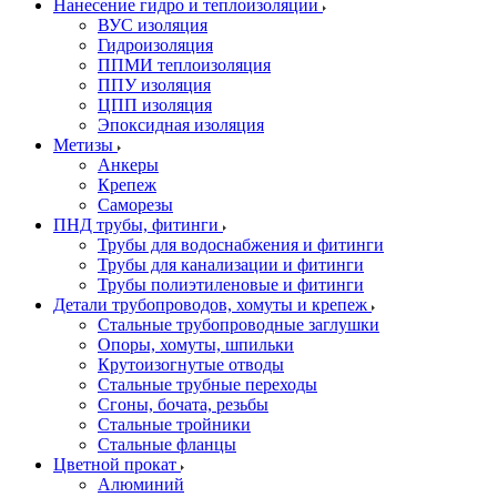
Нанесение гидро и теплоизоляции
ВУС изоляция
Гидроизоляция
ППМИ теплоизоляция
ППУ изоляция
ЦПП изоляция
Эпоксидная изоляция
Метизы
Анкеры
Крепеж
Саморезы
ПНД трубы, фитинги
Трубы для водоснабжения и фитинги
Трубы для канализации и фитинги
Трубы полиэтиленовые и фитинги
Детали трубопроводов, хомуты и крепеж
Стальные трубопроводные заглушки
Опоры, хомуты, шпильки
Крутоизогнутые отводы
Стальные трубные переходы
Сгоны, бочата, резьбы
Стальные тройники
Стальные фланцы
Цветной прокат
Алюминий