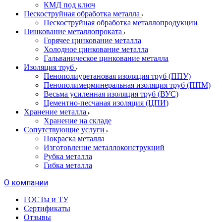
КМД под ключ
Пескоструйная обработка металла
Пескоструйная обработка металлопродукции
Цинкование металлопроката
Горячее цинкование металла
Холодное цинкование металла
Гальваническое цинкование металла
Изоляция труб
Пенополиуретановая изоляция труб (ППУ)
Пенополимерминеральная изоляция труб (ППМ)
Весьма усиленная изоляция труб (ВУС)
Цементно-песчаная изоляция (ЦПИ)
Хранение металла
Хранение на складе
Сопутствующие услуги
Покраска металла
Изготовление металлоконструкций
Рубка металла
Гибка металла
О компании
ГОСТы и ТУ
Сертификаты
Отзывы