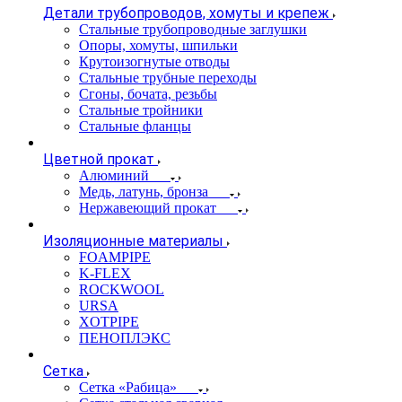
Детали трубопроводов, хомуты и крепеж
Стальные трубопроводные заглушки
Опоры, хомуты, шпильки
Крутоизогнутые отводы
Стальные трубные переходы
Сгоны, бочата, резьбы
Стальные тройники
Стальные фланцы
Цветной прокат
Алюминий
Медь, латунь, бронза
Нержавеющий прокат
Изоляционные материалы
FOAMPIPE
K-FLEX
ROCKWOOL
URSA
XOTPIPE
ПЕНОПЛЭКС
Сетка
Сетка «Рабица»