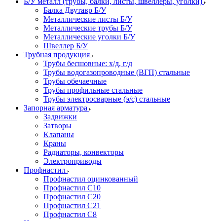
Б/У металл (трубы, балки, листы, швеллеры, уголки)
Балка Двутавр Б/У
Металлические листы Б/У
Металлические трубы Б/У
Металлические уголки Б/У
Швеллер Б/У
Трубная продукция
Трубы бесшовные: х/д, г/д
Трубы водогазопроводные (ВГП) стальные
Трубы обечаечные
Трубы профильные стальные
Трубы электросварные (э/с) стальные
Запорная арматура
Задвижки
Затворы
Клапаны
Краны
Радиаторы, конвекторы
Электроприводы
Профнастил
Профнастил оцинкованный
Профнастил С10
Профнастил С20
Профнастил С21
Профнастил С8