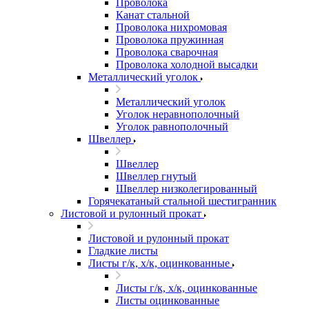
Проволока
Канат стальной
Проволока нихромовая
Проволока пружинная
Проволока сварочная
Проволока холодной высадки
Металлический уголок
Металлический уголок
Уголок неравнополочный
Уголок равнополочный
Швеллер
Швеллер
Швеллер гнутый
Швеллер низколегированный
Горячекатаный стальной шестигранник
Листовой и рулонный прокат
Листовой и рулонный прокат
Гладкие листы
Листы г/к, х/к, оцинкованные
Листы г/к, х/к, оцинкованные
Листы оцинкованные