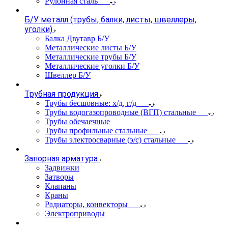
Рулонная сталь
Б/У металл (трубы, балки, листы, швеллеры,
уголки)
Балка Двутавр Б/У
Металлические листы Б/У
Металлические трубы Б/У
Металлические уголки Б/У
Швеллер Б/У
Трубная продукция
Трубы бесшовные: х/д, г/д
Трубы водогазопроводные (ВГП) стальные
Трубы обечаечные
Трубы профильные стальные
Трубы электросварные (э/с) стальные
Запорная арматура
Задвижки
Затворы
Клапаны
Краны
Радиаторы, конвекторы
Электроприводы