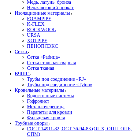
Медь, латунь, бронза
Нержавеющий прокат
Изоляционные материалы
FOAMPIPE
K-FLEX
ROCKWOOL
URSA
XOTPIPE
ПЕНОПЛЭКС
Сетка
Сетка «Рабица»
Сетка стальная сварная
Сетка тканая
ВЧШГ
Трубы под соединение «RJ»
Трубы под соединение «Tyton»
Кровельные материалы
Водосточные системы
Гофролист
Металлочерепица
Парапеты для кровли
Фальцевая кровля
Трубные опоры
ГОСТ 14911-82, ОСТ 36-94-83 (ОПХ, ОПП, ОПБ,
ОПМ)