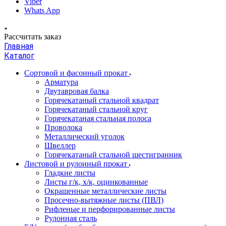
Viber
Whats App
Рассчитать заказ
Главная
Каталог
Сортовой и фасонный прокат
Арматура
Двутавровая балка
Горячекатаный стальной квадрат
Горячекатаный стальной круг
Горячекатаная стальная полоса
Проволока
Металлический уголок
Швеллер
Горячекатаный стальной шестигранник
Листовой и рулонный прокат
Гладкие листы
Листы г/к, х/к, оцинкованные
Окрашенные металлические листы
Просечно-вытяжные листы (ПВЛ)
Рифленые и перфорированные листы
Рулонная сталь