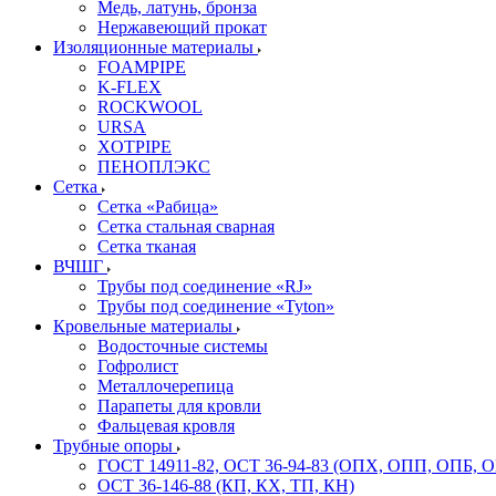
Медь, латунь, бронза
Нержавеющий прокат
Изоляционные материалы
FOAMPIPE
K-FLEX
ROCKWOOL
URSA
XOTPIPE
ПЕНОПЛЭКС
Сетка
Сетка «Рабица»
Сетка стальная сварная
Сетка тканая
ВЧШГ
Трубы под соединение «RJ»
Трубы под соединение «Tyton»
Кровельные материалы
Водосточные системы
Гофролист
Металлочерепица
Парапеты для кровли
Фальцевая кровля
Трубные опоры
ГОСТ 14911-82, ОСТ 36-94-83 (ОПХ, ОПП, ОПБ, 
ОСТ 36-146-88 (КП, КХ, ТП, КН)