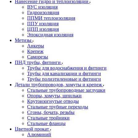
Нанесение гидро и теплоизоляции
ВУС изоляция
Гидроизоляция
ППМИ теплоизоляция
ППУ изоляция
ЦПП изоляция
Эпоксидная изоляция
Метизы
Анкеры
Крепеж
Саморезы
ПНД трубы, фитинги
Трубы для водоснабжения и фитинги
Трубы для канализации и фитинги
Трубы полиэтиленовые и фитинги
Детали трубопроводов, хомуты и крепеж
Стальные трубопроводные заглушки
Опоры, хомуты, шпильки
Крутоизогнутые отводы
Стальные трубные переходы
Сгоны, бочата, резьбы
Стальные тройники
Стальные фланцы
Цветной прокат
Алюминий