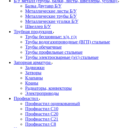
Б/У металл (трубы, балки, листы, швеллеры, уголки)
Балка Двутавр Б/У
Металлические листы Б/У
Металлические трубы Б/У
Металлические уголки Б/У
Швеллер Б/У
Трубная продукция
Трубы бесшовные: х/д, г/д
Трубы водогазопроводные (ВГП) стальные
Трубы обечаечные
Трубы профильные стальные
Трубы электросварные (э/с) стальные
Запорная арматура
Задвижки
Затворы
Клапаны
Краны
Радиаторы, конвекторы
Электроприводы
Профнастил
Профнастил оцинкованный
Профнастил С10
Профнастил С20
Профнастил С21
Профнастил С8