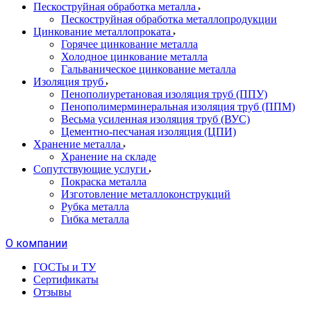
Пескоструйная обработка металла
Пескоструйная обработка металлопродукции
Цинкование металлопроката
Горячее цинкование металла
Холодное цинкование металла
Гальваническое цинкование металла
Изоляция труб
Пенополиуретановая изоляция труб (ППУ)
Пенополимерминеральная изоляция труб (ППМ)
Весьма усиленная изоляция труб (ВУС)
Цементно-песчаная изоляция (ЦПИ)
Хранение металла
Хранение на складе
Сопутствующие услуги
Покраска металла
Изготовление металлоконструкций
Рубка металла
Гибка металла
О компании
ГОСТы и ТУ
Сертификаты
Отзывы