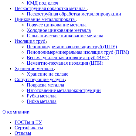
КМД под ключ
Пескоструйная обработка металла
Пескоструйная обработка металлопродукции
Цинкование металлопроката
Горячее цинкование металла
Холодное цинкование металла
Гальваническое цинкование металла
Изоляция труб
Пенополиуретановая изоляция труб (ППУ)
Пенополимерминеральная изоляция труб (ППМ)
Весьма усиленная изоляция труб (ВУС)
Цементно-песчаная изоляция (ЦПИ)
Хранение металла
Хранение на складе
Сопутствующие услуги
Покраска металла
Изготовление металлоконструкций
Рубка металла
Гибка металла
О компании
ГОСТы и ТУ
Сертификаты
Отзывы