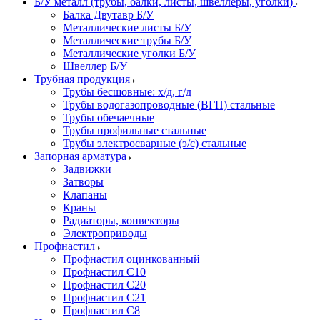
Б/У металл (трубы, балки, листы, швеллеры, уголки)
Балка Двутавр Б/У
Металлические листы Б/У
Металлические трубы Б/У
Металлические уголки Б/У
Швеллер Б/У
Трубная продукция
Трубы бесшовные: х/д, г/д
Трубы водогазопроводные (ВГП) стальные
Трубы обечаечные
Трубы профильные стальные
Трубы электросварные (э/с) стальные
Запорная арматура
Задвижки
Затворы
Клапаны
Краны
Радиаторы, конвекторы
Электроприводы
Профнастил
Профнастил оцинкованный
Профнастил С10
Профнастил С20
Профнастил С21
Профнастил С8