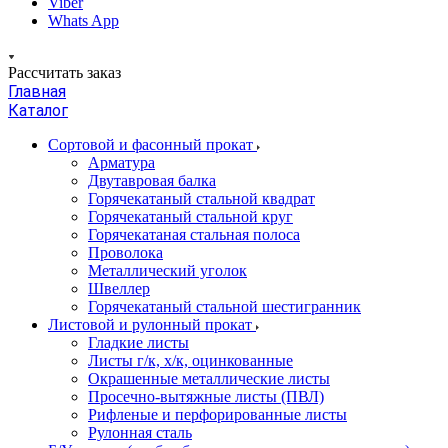
Viber
Whats App
Рассчитать заказ
Главная
Каталог
Сортовой и фасонный прокат
Арматура
Двутавровая балка
Горячекатаный стальной квадрат
Горячекатаный стальной круг
Горячекатаная стальная полоса
Проволока
Металлический уголок
Швеллер
Горячекатаный стальной шестигранник
Листовой и рулонный прокат
Гладкие листы
Листы г/к, х/к, оцинкованные
Окрашенные металлические листы
Просечно-вытяжные листы (ПВЛ)
Рифленые и перфорированные листы
Рулонная сталь