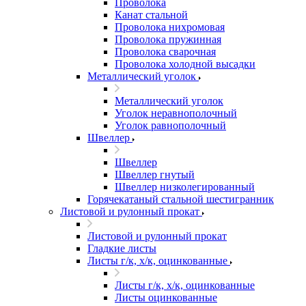
Проволока
Канат стальной
Проволока нихромовая
Проволока пружинная
Проволока сварочная
Проволока холодной высадки
Металлический уголок
Металлический уголок
Уголок неравнополочный
Уголок равнополочный
Швеллер
Швеллер
Швеллер гнутый
Швеллер низколегированный
Горячекатаный стальной шестигранник
Листовой и рулонный прокат
Листовой и рулонный прокат
Гладкие листы
Листы г/к, х/к, оцинкованные
Листы г/к, х/к, оцинкованные
Листы оцинкованные