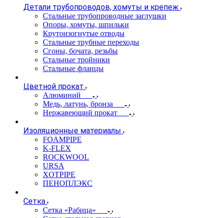
Детали трубопроводов, хомуты и крепеж
Стальные трубопроводные заглушки
Опоры, хомуты, шпильки
Крутоизогнутые отводы
Стальные трубные переходы
Сгоны, бочата, резьбы
Стальные тройники
Стальные фланцы
Цветной прокат
Алюминий
Медь, латунь, бронза
Нержавеющий прокат
Изоляционные материалы
FOAMPIPE
K-FLEX
ROCKWOOL
URSA
XOTPIPE
ПЕНОПЛЭКС
Сетка
Сетка «Рабица»