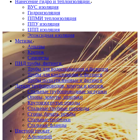
Нанесение гидро и теплоизоляции
ВУС изоляция
Гидроизоляция
ППМИ теплоизоляция
ППУ изоляция
ЦПП изоляция
Эпоксидная изоляция
Метизы
Анкеры
Крепеж
Саморезы
ПНД трубы, фитинги
Трубы для водоснабжения и фитинги
Трубы для канализации и фитинги
Трубы полиэтиленовые и фитинги
Детали трубопроводов, хомуты и крепеж
Стальные трубопроводные заглушки
Опоры, хомуты, шпильки
Крутоизогнутые отводы
Стальные трубные переходы
Сгоны, бочата, резьбы
Стальные тройники
Стальные фланцы
Цветной прокат
Алюминий