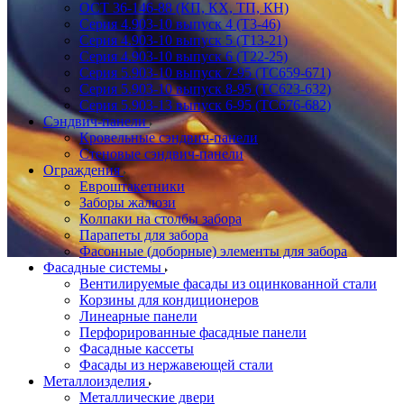
ОСТ 36-146-88 (КП, КХ, ТП, КН)
Серия 4.903-10 выпуск 4 (Т3-46)
Серия 4.903-10 выпуск 5 (Т13-21)
Серия 4.903-10 выпуск 6 (Т22-25)
Серия 5.903-10 выпуск 7-95 (ТС659-671)
Серия 5.903-10 выпуск 8-95 (ТС623-632)
Серия 5.903-13 выпуск 6-95 (ТС676-682)
Сэндвич-панели
Кровельные сэндвич-панели
Стеновые сэндвич-панели
Ограждения
Евроштакетники
Заборы жалюзи
Колпаки на столбы забора
Парапеты для забора
Фасонные (доборные) элементы для забора
Фасадные системы
Вентилируемые фасады из оцинкованной стали
Корзины для кондиционеров
Линеарные панели
Перфорированные фасадные панели
Фасадные кассеты
Фасады из нержавеющей стали
Металлоизделия
Металлические двери