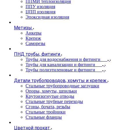
ППМИ теплоизоляция
ППУ изоляция
ЦПП изоляция
Эпоксидная изоляция
Метизы
Анкеры
Крепеж
Саморезы
ПНД трубы, фитинги
Трубы для водоснабжения и фитинги
Трубы для канализации и фитинги
Трубы полиэтиленовые и фитинги
Детали трубопроводов, хомуты и крепеж
Стальные трубопроводные заглушки
Опоры, хомуты, шпильки
Крутоизогнутые отводы
Стальные трубные переходы
Сгоны, бочата, резьбы
Стальные тройники
Стальные фланцы
Цветной прокат