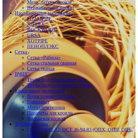
Медь, латунь, бронза
Нержавеющий прокат
Изоляционные материалы
FOAMPIPE
K-FLEX
ROCKWOOL
URSA
XOTPIPE
ПЕНОПЛЭКС
Сетка
Сетка «Рабица»
Сетка стальная сварная
Сетка тканая
ВЧШГ
Трубы под соединение «RJ»
Трубы под соединение «Tyton»
Кровельные материалы
Водосточные системы
Гофролист
Металлочерепица
Парапеты для кровли
Фальцевая кровля
Трубные опоры
ГОСТ 14911-82, ОСТ 36-94-83 (ОПХ, ОПП, ОПБ,
ОПМ)