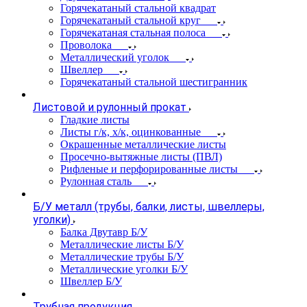
Горячекатаный стальной квадрат
Горячекатаный стальной круг
Горячекатаная стальная полоса
Проволока
Металлический уголок
Швеллер
Горячекатаный стальной шестигранник
Листовой и рулонный прокат
Гладкие листы
Листы г/к, х/к, оцинкованные
Окрашенные металлические листы
Просечно-вытяжные листы (ПВЛ)
Рифленые и перфорированные листы
Рулонная сталь
Б/У металл (трубы, балки, листы, швеллеры,
уголки)
Балка Двутавр Б/У
Металлические листы Б/У
Металлические трубы Б/У
Металлические уголки Б/У
Швеллер Б/У
Трубная продукция