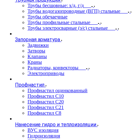
Трубы бесшовные: х/д, г/д
Трубы водогазопроводные (ВГП) стальные
Трубы обечаечные
Трубы профильные стальные
Трубы электросварные (э/с) стальные
Запорная арматура
Задвижки
Затворы
Клапаны
Краны
Радиаторы, конвекторы
Электроприводы
Профнастил
Профнастил оцинкованный
Профнастил С10
Профнастил С20
Профнастил С21
Профнастил С8
Нанесение гидро и теплоизоляции
ВУС изоляция
Гидроизоляция