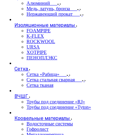
Алюминий
Медь, латунь, бронза
Нержавеющий прокат
Изоляционные материалы
FOAMPIPE
K-FLEX
ROCKWOOL
URSA
XOTPIPE
ПЕНОПЛЭКС
Сетка
Сетка «Рабица»
Сетка стальная сварная
Сетка тканая
ВЧШГ
Трубы под соединение «RJ»
Трубы под соединение «Tyton»
Кровельные материалы
Водосточные системы
Гофролист
Металлочерепица