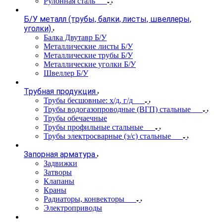
Рулонная сталь
Б/У металл (трубы, балки, листы, швеллеры,
уголки)
Балка Двутавр Б/У
Металлические листы Б/У
Металлические трубы Б/У
Металлические уголки Б/У
Швеллер Б/У
Трубная продукция
Трубы бесшовные: х/д, г/д
Трубы водогазопроводные (ВГП) стальные
Трубы обечаечные
Трубы профильные стальные
Трубы электросварные (э/с) стальные
Запорная арматура
Задвижки
Затворы
Клапаны
Краны
Радиаторы, конвекторы
Электроприводы