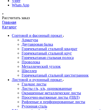
Viber
Whats App
Рассчитать заказ
Главная
Каталог
Сортовой и фасонный прокат
Арматура
Двутавровая балка
Горячекатаный стальной квадрат
Горячекатаный стальной круг
Горячекатаная стальная полоса
Проволока
Металлический уголок
Швеллер
Горячекатаный стальной шестигранник
Листовой и рулонный прокат
Гладкие листы
Листы г/к, х/к, оцинкованные
Окрашенные металлические листы
Просечно-вытяжные листы (ПВЛ)
Рифленые и перфорированные листы
Рулонная сталь