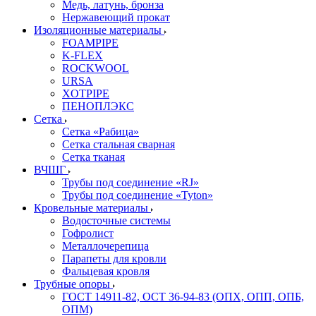
Медь, латунь, бронза
Нержавеющий прокат
Изоляционные материалы
FOAMPIPE
K-FLEX
ROCKWOOL
URSA
XOTPIPE
ПЕНОПЛЭКС
Сетка
Сетка «Рабица»
Сетка стальная сварная
Сетка тканая
ВЧШГ
Трубы под соединение «RJ»
Трубы под соединение «Tyton»
Кровельные материалы
Водосточные системы
Гофролист
Металлочерепица
Парапеты для кровли
Фальцевая кровля
Трубные опоры
ГОСТ 14911-82, ОСТ 36-94-83 (ОПХ, ОПП, ОПБ,
ОПМ)