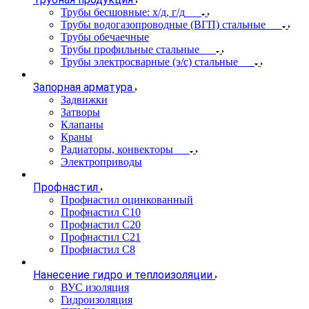
Трубы бесшовные: х/д, г/д
Трубы водогазопроводные (ВГП) стальные
Трубы обечаечные
Трубы профильные стальные
Трубы электросварные (э/с) стальные
Запорная арматура
Задвижки
Затворы
Клапаны
Краны
Радиаторы, конвекторы
Электроприводы
Профнастил
Профнастил оцинкованный
Профнастил С10
Профнастил С20
Профнастил С21
Профнастил С8
Нанесение гидро и теплоизоляции
ВУС изоляция
Гидроизоляция