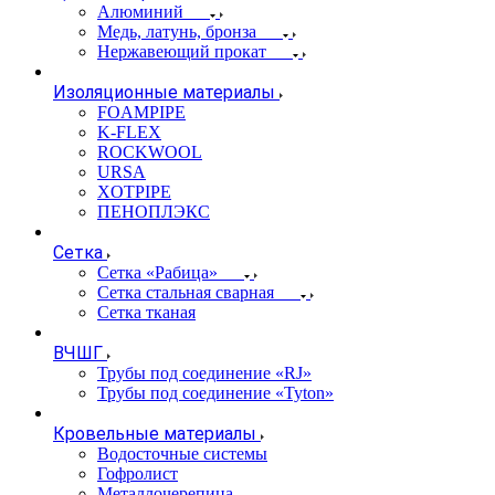
Алюминий
Медь, латунь, бронза
Нержавеющий прокат
Изоляционные материалы
FOAMPIPE
K-FLEX
ROCKWOOL
URSA
XOTPIPE
ПЕНОПЛЭКС
Сетка
Сетка «Рабица»
Сетка стальная сварная
Сетка тканая
ВЧШГ
Трубы под соединение «RJ»
Трубы под соединение «Tyton»
Кровельные материалы
Водосточные системы
Гофролист
Металлочерепица