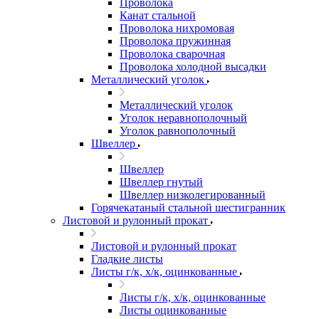
Проволока
Канат стальной
Проволока нихромовая
Проволока пружинная
Проволока сварочная
Проволока холодной высадки
Металлический уголок
Металлический уголок
Уголок неравнополочный
Уголок равнополочный
Швеллер
Швеллер
Швеллер гнутый
Швеллер низколегированный
Горячекатаный стальной шестигранник
Листовой и рулонный прокат
Листовой и рулонный прокат
Гладкие листы
Листы г/к, х/к, оцинкованные
Листы г/к, х/к, оцинкованные
Листы оцинкованные