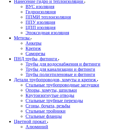
Нанесение гидро и теплоизоляции
ВУС изоляция
Гидроизоляция
ППМИ теплоизоляция
ППУ изоляция
ЦПП изоляция
Эпоксидная изоляция
Метизы
Анкеры
Крепеж
Саморезы
ПНД трубы, фитинги
Трубы для водоснабжения и фитинги
Трубы для канализации и фитинги
Трубы полиэтиленовые и фитинги
Детали трубопроводов, хомуты и крепеж
Стальные трубопроводные заглушки
Опоры, хомуты, шпильки
Крутоизогнутые отводы
Стальные трубные переходы
Сгоны, бочата, резьбы
Стальные тройники
Стальные фланцы
Цветной прокат
Алюминий