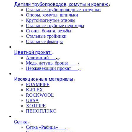
Детали трубопроводов, хомуты и крепеж
Стальные трубопроводные заглушки
Опоры, хомуты, шпильки
Крутоизогнутые отводы
Стальные трубные переходы
Сгоны, бочата, резьбы
Стальные тройники
Стальные фланцы
Цветной прокат
Алюминий
Медь, латунь, бронза
Нержавеющий прокат
Изоляционные материалы
FOAMPIPE
K-FLEX
ROCKWOOL
URSA
XOTPIPE
ПЕНОПЛЭКС
Сетка
Сетка «Рабица»