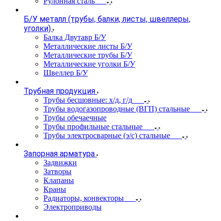
Рулонная сталь
Б/У металл (трубы, балки, листы, швеллеры,
уголки)
Балка Двутавр Б/У
Металлические листы Б/У
Металлические трубы Б/У
Металлические уголки Б/У
Швеллер Б/У
Трубная продукция
Трубы бесшовные: х/д, г/д
Трубы водогазопроводные (ВГП) стальные
Трубы обечаечные
Трубы профильные стальные
Трубы электросварные (э/с) стальные
Запорная арматура
Задвижки
Затворы
Клапаны
Краны
Радиаторы, конвекторы
Электроприводы