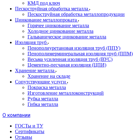
КМД под ключ
Пескоструйная обработка металла
Пескоструйная обработка металлопродукции
Цинкование металлопроката
Горячее цинкование металла
Холодное цинкование металла
Гальваническое цинкование металла
Изоляция труб
Пенополиуретановая изоляция труб (ППУ)
Пенополимерминеральная изоляция труб (ППМ)
Весьма усиленная изоляция труб (ВУС)
Цементно-песчаная изоляция (ЦПИ)
Хранение металла
Хранение на складе
Сопутствующие услуги
Покраска металла
Изготовление металлоконструкций
Рубка металла
Гибка металла
О компании
ГОСТы и ТУ
Сертификаты
Отзывы