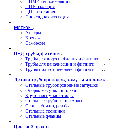
ППМИ теплоизоляция
ППУ изоляция
ЦПП изоляция
Эпоксидная изоляция
Метизы
Анкеры
Крепеж
Саморезы
ПНД трубы, фитинги
Трубы для водоснабжения и фитинги
Трубы для канализации и фитинги
Трубы полиэтиленовые и фитинги
Детали трубопроводов, хомуты и крепеж
Стальные трубопроводные заглушки
Опоры, хомуты, шпильки
Крутоизогнутые отводы
Стальные трубные переходы
Сгоны, бочата, резьбы
Стальные тройники
Стальные фланцы
Цветной прокат