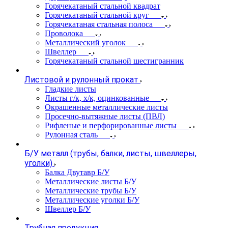
Горячекатаный стальной квадрат
Горячекатаный стальной круг
Горячекатаная стальная полоса
Проволока
Металлический уголок
Швеллер
Горячекатаный стальной шестигранник
Листовой и рулонный прокат
Гладкие листы
Листы г/к, х/к, оцинкованные
Окрашенные металлические листы
Просечно-вытяжные листы (ПВЛ)
Рифленые и перфорированные листы
Рулонная сталь
Б/У металл (трубы, балки, листы, швеллеры,
уголки)
Балка Двутавр Б/У
Металлические листы Б/У
Металлические трубы Б/У
Металлические уголки Б/У
Швеллер Б/У
Трубная продукция