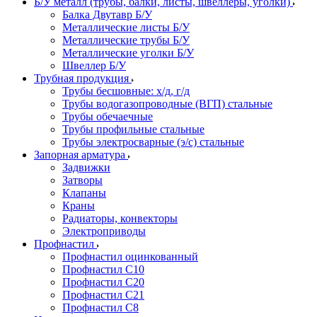
Б/У металл (трубы, балки, листы, швеллеры, уголки)
Балка Двутавр Б/У
Металлические листы Б/У
Металлические трубы Б/У
Металлические уголки Б/У
Швеллер Б/У
Трубная продукция
Трубы бесшовные: х/д, г/д
Трубы водогазопроводные (ВГП) стальные
Трубы обечаечные
Трубы профильные стальные
Трубы электросварные (э/с) стальные
Запорная арматура
Задвижки
Затворы
Клапаны
Краны
Радиаторы, конвекторы
Электроприводы
Профнастил
Профнастил оцинкованный
Профнастил С10
Профнастил С20
Профнастил С21
Профнастил С8