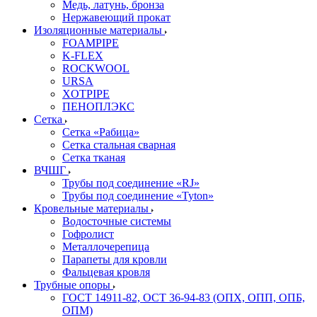
Медь, латунь, бронза
Нержавеющий прокат
Изоляционные материалы
FOAMPIPE
K-FLEX
ROCKWOOL
URSA
XOTPIPE
ПЕНОПЛЭКС
Сетка
Сетка «Рабица»
Сетка стальная сварная
Сетка тканая
ВЧШГ
Трубы под соединение «RJ»
Трубы под соединение «Tyton»
Кровельные материалы
Водосточные системы
Гофролист
Металлочерепица
Парапеты для кровли
Фальцевая кровля
Трубные опоры
ГОСТ 14911-82, ОСТ 36-94-83 (ОПХ, ОПП, ОПБ,
ОПМ)