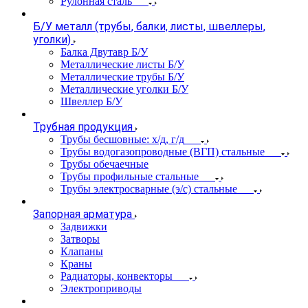
Рулонная сталь
Б/У металл (трубы, балки, листы, швеллеры,
уголки)
Балка Двутавр Б/У
Металлические листы Б/У
Металлические трубы Б/У
Металлические уголки Б/У
Швеллер Б/У
Трубная продукция
Трубы бесшовные: х/д, г/д
Трубы водогазопроводные (ВГП) стальные
Трубы обечаечные
Трубы профильные стальные
Трубы электросварные (э/с) стальные
Запорная арматура
Задвижки
Затворы
Клапаны
Краны
Радиаторы, конвекторы
Электроприводы