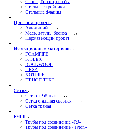
Сгоны, бочата, резьбы
Стальные тройники
Стальные фланцы
Цветной прокат
Алюминий
Медь, латунь, бронза
Нержавеющий прокат
Изоляционные материалы
FOAMPIPE
K-FLEX
ROCKWOOL
URSA
XOTPIPE
ПЕНОПЛЭКС
Сетка
Сетка «Рабица»
Сетка стальная сварная
Сетка тканая
ВЧШГ
Трубы под соединение «RJ»
Трубы под соединение «Tyton»