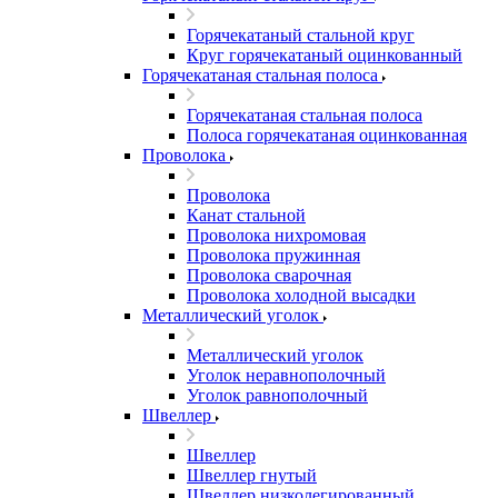
Горячекатаный стальной круг
Круг горячекатаный оцинкованный
Горячекатаная стальная полоса
Горячекатаная стальная полоса
Полоса горячекатаная оцинкованная
Проволока
Проволока
Канат стальной
Проволока нихромовая
Проволока пружинная
Проволока сварочная
Проволока холодной высадки
Металлический уголок
Металлический уголок
Уголок неравнополочный
Уголок равнополочный
Швеллер
Швеллер
Швеллер гнутый
Швеллер низколегированный