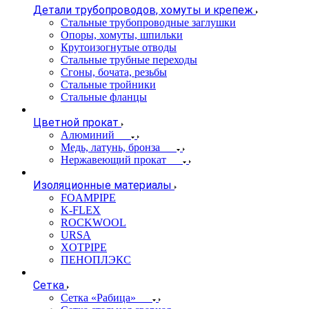
Детали трубопроводов, хомуты и крепеж
Стальные трубопроводные заглушки
Опоры, хомуты, шпильки
Крутоизогнутые отводы
Стальные трубные переходы
Сгоны, бочата, резьбы
Стальные тройники
Стальные фланцы
Цветной прокат
Алюминий
Медь, латунь, бронза
Нержавеющий прокат
Изоляционные материалы
FOAMPIPE
K-FLEX
ROCKWOOL
URSA
XOTPIPE
ПЕНОПЛЭКС
Сетка
Сетка «Рабица»