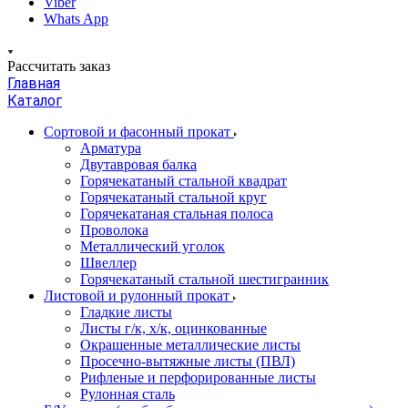
Viber
Whats App
Рассчитать заказ
Главная
Каталог
Сортовой и фасонный прокат
Арматура
Двутавровая балка
Горячекатаный стальной квадрат
Горячекатаный стальной круг
Горячекатаная стальная полоса
Проволока
Металлический уголок
Швеллер
Горячекатаный стальной шестигранник
Листовой и рулонный прокат
Гладкие листы
Листы г/к, х/к, оцинкованные
Окрашенные металлические листы
Просечно-вытяжные листы (ПВЛ)
Рифленые и перфорированные листы
Рулонная сталь