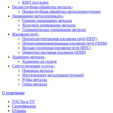
КМД под ключ
Пескоструйная обработка металла
Пескоструйная обработка металлопродукции
Цинкование металлопроката
Горячее цинкование металла
Холодное цинкование металла
Гальваническое цинкование металла
Изоляция труб
Пенополиуретановая изоляция труб (ППУ)
Пенополимерминеральная изоляция труб (ППМ)
Весьма усиленная изоляция труб (ВУС)
Цементно-песчаная изоляция (ЦПИ)
Хранение металла
Хранение на складе
Сопутствующие услуги
Покраска металла
Изготовление металлоконструкций
Рубка металла
Гибка металла
О компании
ГОСТы и ТУ
Сертификаты
Отзывы