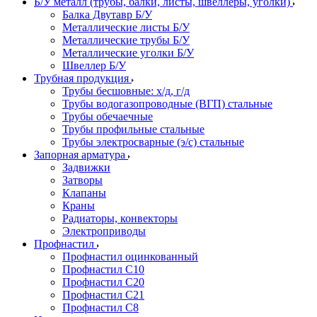
Б/У металл (трубы, балки, листы, швеллеры, уголки)
Балка Двутавр Б/У
Металлические листы Б/У
Металлические трубы Б/У
Металлические уголки Б/У
Швеллер Б/У
Трубная продукция
Трубы бесшовные: х/д, г/д
Трубы водогазопроводные (ВГП) стальные
Трубы обечаечные
Трубы профильные стальные
Трубы электросварные (э/с) стальные
Запорная арматура
Задвижки
Затворы
Клапаны
Краны
Радиаторы, конвекторы
Электроприводы
Профнастил
Профнастил оцинкованный
Профнастил С10
Профнастил С20
Профнастил С21
Профнастил С8