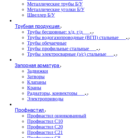
Металлические трубы Б/У
Металлические уголки Б/У
Швеллер Б/У
Трубная продукция
Трубы бесшовные: х/д, г/д
Трубы водогазопроводные (ВГП) стальные
Трубы обечаечные
Трубы профильные стальные
Трубы электросварные (э/с) стальные
Запорная арматура
Задвижки
Затворы
Клапаны
Краны
Радиаторы, конвекторы
Электроприводы
Профнастил
Профнастил оцинкованный
Профнастил С10
Профнастил С20
Профнастил С21
Профнастил С8