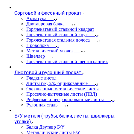
Сортовой и фасонный прокат
Арматура
Двутавровая балка
Горячекатаный стальной квадрат
Горячекатаный стальной круг
Горячекатаная стальная полоса
Проволока
Металлический уголок
Швеллер
Горячекатаный стальной шестигранник
Листовой и рулонный прокат
Гладкие листы
Листы г/к, х/к, оцинкованные
Окрашенные металлические листы
Просечно-вытяжные листы (ПВЛ)
Рифленые и перфорированные листы
Рулонная сталь
Б/У металл (трубы, балки, листы, швеллеры,
уголки)
Балка Двутавр Б/У
Металлические листы Б/У