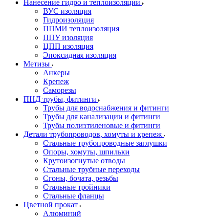
Нанесение гидро и теплоизоляции
ВУС изоляция
Гидроизоляция
ППМИ теплоизоляция
ППУ изоляция
ЦПП изоляция
Эпоксидная изоляция
Метизы
Анкеры
Крепеж
Саморезы
ПНД трубы, фитинги
Трубы для водоснабжения и фитинги
Трубы для канализации и фитинги
Трубы полиэтиленовые и фитинги
Детали трубопроводов, хомуты и крепеж
Стальные трубопроводные заглушки
Опоры, хомуты, шпильки
Крутоизогнутые отводы
Стальные трубные переходы
Сгоны, бочата, резьбы
Стальные тройники
Стальные фланцы
Цветной прокат
Алюминий