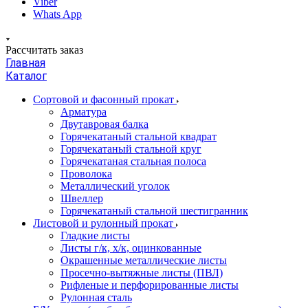
Viber
Whats App
Рассчитать заказ
Главная
Каталог
Сортовой и фасонный прокат
Арматура
Двутавровая балка
Горячекатаный стальной квадрат
Горячекатаный стальной круг
Горячекатаная стальная полоса
Проволока
Металлический уголок
Швеллер
Горячекатаный стальной шестигранник
Листовой и рулонный прокат
Гладкие листы
Листы г/к, х/к, оцинкованные
Окрашенные металлические листы
Просечно-вытяжные листы (ПВЛ)
Рифленые и перфорированные листы
Рулонная сталь