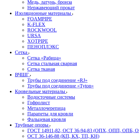
Медь, латунь, бронза
Нержавеющий прокат
Изоляционные материалы
FOAMPIPE
K-FLEX
ROCKWOOL
URSA
XOTPIPE
ПЕНОПЛЭКС
Сетка
Сетка «Рабица»
Сетка стальная сварная
Сетка тканая
ВЧШГ
Трубы под соединение «RJ»
Трубы под соединение «Tyton»
Кровельные материалы
Водосточные системы
Гофролист
Металлочерепица
Парапеты для кровли
Фальцевая кровля
Трубные опоры
ГОСТ 14911-82, ОСТ 36-94-83 (ОПХ, ОПП, ОПБ, 
ОСТ 36-146-88 (КП, КХ, ТП, КН)