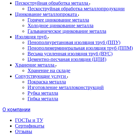
Пескоструйная обработка металла
Пескоструйная обработка металлопродукции
Цинкование металлопроката
Горячее цинкование металла
Холодное цинкование металла
Гальваническое цинкование металла
Изоляция труб
Пенополиуретановая изоляция труб (ППУ)
Пенополимерминеральная изоляция труб (ППМ)
Весьма усиленная изоляция труб (ВУС)
Цементно-песчаная изоляция (ЦПИ)
Хранение металла
Хранение на складе
Сопутствующие услуги
Покраска металла
Изготовление металлоконструкций
Рубка металла
Гибка металла
О компании
ГОСТы и ТУ
Сертификаты
Отзывы