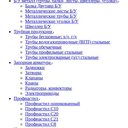
Б/У металл (трубы, балки, листы, швеллеры, уголки)
Балка Двутавр Б/У
Металлические листы Б/У
Металлические трубы Б/У
Металлические уголки Б/У
Швеллер Б/У
Трубная продукция
Трубы бесшовные: х/д, г/д
Трубы водогазопроводные (ВГП) стальные
Трубы обечаечные
Трубы профильные стальные
Трубы электросварные (э/с) стальные
Запорная арматура
Задвижки
Затворы
Клапаны
Краны
Радиаторы, конвекторы
Электроприводы
Профнастил
Профнастил оцинкованный
Профнастил С10
Профнастил С20
Профнастил С21
Профнастил С8