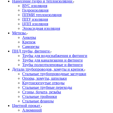
Нанесение гидро и теплоизоляции
ВУС изоляция
Гидроизоляция
ППМИ теплоизоляция
ППУ изоляция
ЦПП изоляция
Эпоксидная изоляция
Метизы
Анкеры
Крепеж
Саморезы
ПНД трубы, фитинги
Трубы для водоснабжения и фитинги
Трубы для канализации и фитинги
Трубы полиэтиленовые и фитинги
Детали трубопроводов, хомуты и крепеж
Стальные трубопроводные заглушки
Опоры, хомуты, шпильки
Крутоизогнутые отводы
Стальные трубные переходы
Сгоны, бочата, резьбы
Стальные тройники
Стальные фланцы
Цветной прокат
Алюминий