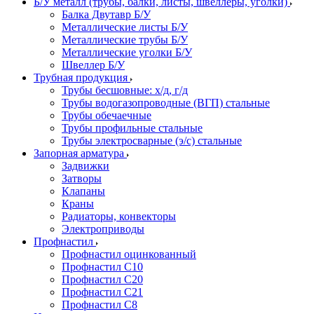
Б/У металл (трубы, балки, листы, швеллеры, уголки)
Балка Двутавр Б/У
Металлические листы Б/У
Металлические трубы Б/У
Металлические уголки Б/У
Швеллер Б/У
Трубная продукция
Трубы бесшовные: х/д, г/д
Трубы водогазопроводные (ВГП) стальные
Трубы обечаечные
Трубы профильные стальные
Трубы электросварные (э/с) стальные
Запорная арматура
Задвижки
Затворы
Клапаны
Краны
Радиаторы, конвекторы
Электроприводы
Профнастил
Профнастил оцинкованный
Профнастил С10
Профнастил С20
Профнастил С21
Профнастил С8