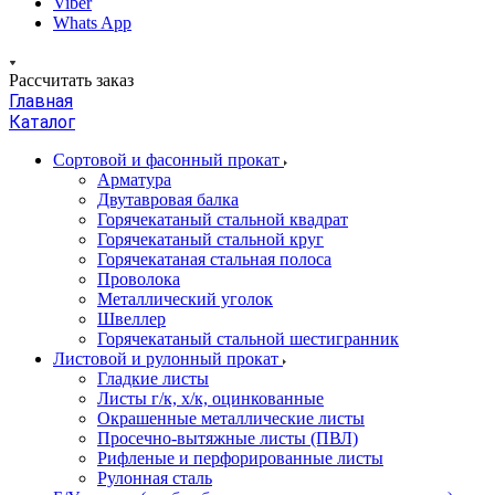
Viber
Whats App
Рассчитать заказ
Главная
Каталог
Сортовой и фасонный прокат
Арматура
Двутавровая балка
Горячекатаный стальной квадрат
Горячекатаный стальной круг
Горячекатаная стальная полоса
Проволока
Металлический уголок
Швеллер
Горячекатаный стальной шестигранник
Листовой и рулонный прокат
Гладкие листы
Листы г/к, х/к, оцинкованные
Окрашенные металлические листы
Просечно-вытяжные листы (ПВЛ)
Рифленые и перфорированные листы
Рулонная сталь