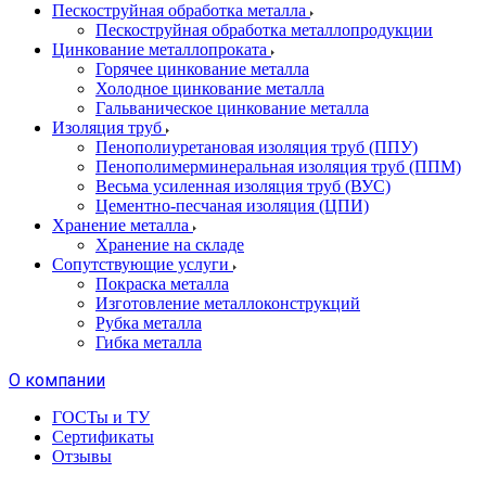
Пескоструйная обработка металла
Пескоструйная обработка металлопродукции
Цинкование металлопроката
Горячее цинкование металла
Холодное цинкование металла
Гальваническое цинкование металла
Изоляция труб
Пенополиуретановая изоляция труб (ППУ)
Пенополимерминеральная изоляция труб (ППМ)
Весьма усиленная изоляция труб (ВУС)
Цементно-песчаная изоляция (ЦПИ)
Хранение металла
Хранение на складе
Сопутствующие услуги
Покраска металла
Изготовление металлоконструкций
Рубка металла
Гибка металла
О компании
ГОСТы и ТУ
Сертификаты
Отзывы