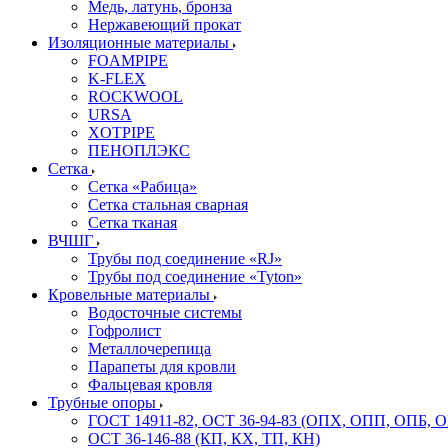
Медь, латунь, бронза
Нержавеющий прокат
Изоляционные материалы
FOAMPIPE
K-FLEX
ROCKWOOL
URSA
XOTPIPE
ПЕНОПЛЭКС
Сетка
Сетка «Рабица»
Сетка стальная сварная
Сетка тканая
ВЧШГ
Трубы под соединение «RJ»
Трубы под соединение «Tyton»
Кровельные материалы
Водосточные системы
Гофролист
Металлочерепица
Парапеты для кровли
Фальцевая кровля
Трубные опоры
ГОСТ 14911-82, ОСТ 36-94-83 (ОПХ, ОПП, ОПБ, 
ОСТ 36-146-88 (КП, КХ, ТП, КН)