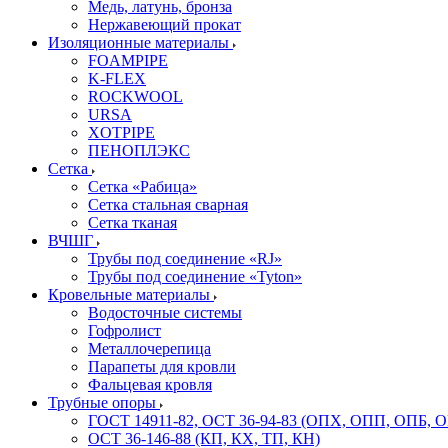
Медь, латунь, бронза
Нержавеющий прокат
Изоляционные материалы
FOAMPIPE
K-FLEX
ROCKWOOL
URSA
XOTPIPE
ПЕНОПЛЭКС
Сетка
Сетка «Рабица»
Сетка стальная сварная
Сетка тканая
ВЧШГ
Трубы под соединение «RJ»
Трубы под соединение «Tyton»
Кровельные материалы
Водосточные системы
Гофролист
Металлочерепица
Парапеты для кровли
Фальцевая кровля
Трубные опоры
ГОСТ 14911-82, ОСТ 36-94-83 (ОПХ, ОПП, ОПБ, 
ОСТ 36-146-88 (КП, КХ, ТП, КН)