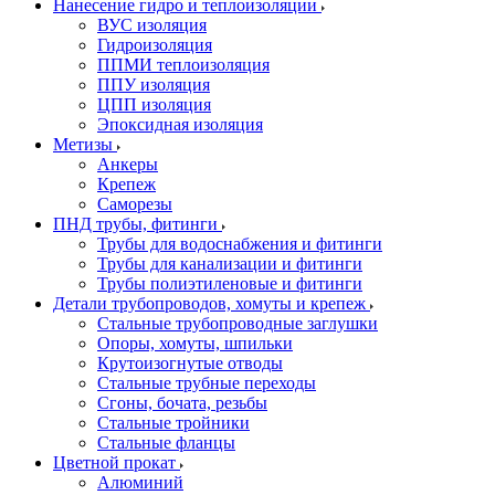
Нанесение гидро и теплоизоляции
ВУС изоляция
Гидроизоляция
ППМИ теплоизоляция
ППУ изоляция
ЦПП изоляция
Эпоксидная изоляция
Метизы
Анкеры
Крепеж
Саморезы
ПНД трубы, фитинги
Трубы для водоснабжения и фитинги
Трубы для канализации и фитинги
Трубы полиэтиленовые и фитинги
Детали трубопроводов, хомуты и крепеж
Стальные трубопроводные заглушки
Опоры, хомуты, шпильки
Крутоизогнутые отводы
Стальные трубные переходы
Сгоны, бочата, резьбы
Стальные тройники
Стальные фланцы
Цветной прокат
Алюминий