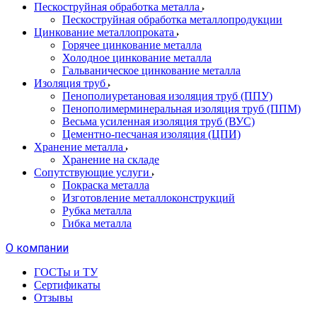
Пескоструйная обработка металла
Пескоструйная обработка металлопродукции
Цинкование металлопроката
Горячее цинкование металла
Холодное цинкование металла
Гальваническое цинкование металла
Изоляция труб
Пенополиуретановая изоляция труб (ППУ)
Пенополимерминеральная изоляция труб (ППМ)
Весьма усиленная изоляция труб (ВУС)
Цементно-песчаная изоляция (ЦПИ)
Хранение металла
Хранение на складе
Сопутствующие услуги
Покраска металла
Изготовление металлоконструкций
Рубка металла
Гибка металла
О компании
ГОСТы и ТУ
Сертификаты
Отзывы