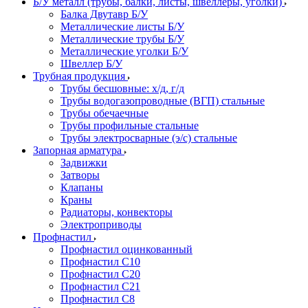
Б/У металл (трубы, балки, листы, швеллеры, уголки)
Балка Двутавр Б/У
Металлические листы Б/У
Металлические трубы Б/У
Металлические уголки Б/У
Швеллер Б/У
Трубная продукция
Трубы бесшовные: х/д, г/д
Трубы водогазопроводные (ВГП) стальные
Трубы обечаечные
Трубы профильные стальные
Трубы электросварные (э/с) стальные
Запорная арматура
Задвижки
Затворы
Клапаны
Краны
Радиаторы, конвекторы
Электроприводы
Профнастил
Профнастил оцинкованный
Профнастил С10
Профнастил С20
Профнастил С21
Профнастил С8