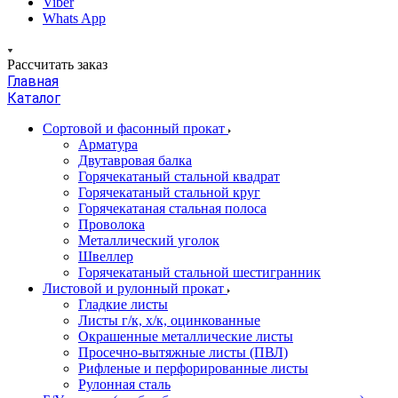
Viber
Whats App
Рассчитать заказ
Главная
Каталог
Сортовой и фасонный прокат
Арматура
Двутавровая балка
Горячекатаный стальной квадрат
Горячекатаный стальной круг
Горячекатаная стальная полоса
Проволока
Металлический уголок
Швеллер
Горячекатаный стальной шестигранник
Листовой и рулонный прокат
Гладкие листы
Листы г/к, х/к, оцинкованные
Окрашенные металлические листы
Просечно-вытяжные листы (ПВЛ)
Рифленые и перфорированные листы
Рулонная сталь