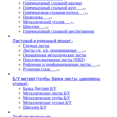
Горячекатаный стальной квадрат
Горячекатаный стальной круг
Горячекатаная стальная полоса
Проволока
Металлический уголок
Швеллер
Горячекатаный стальной шестигранник
Листовой и рулонный прокат
Гладкие листы
Листы г/к, х/к, оцинкованные
Окрашенные металлические листы
Просечно-вытяжные листы (ПВЛ)
Рифленые и перфорированные листы
Рулонная сталь
Б/У металл (трубы, балки, листы, швеллеры,
уголки)
Балка Двутавр Б/У
Металлические листы Б/У
Металлические трубы Б/У
Металлические уголки Б/У
Швеллер Б/У
Трубная продукция