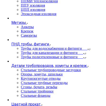
ППМИ теплоизоляция
ППУ изоляция
ЦПП изоляция
Эпоксидная изоляция
Метизы
Анкеры
Крепеж
Саморезы
ПНД трубы, фитинги
Трубы для водоснабжения и фитинги
Трубы для канализации и фитинги
Трубы полиэтиленовые и фитинги
Детали трубопроводов, хомуты и крепеж
Стальные трубопроводные заглушки
Опоры, хомуты, шпильки
Крутоизогнутые отводы
Стальные трубные переходы
Сгоны, бочата, резьбы
Стальные тройники
Стальные фланцы
Цветной прокат