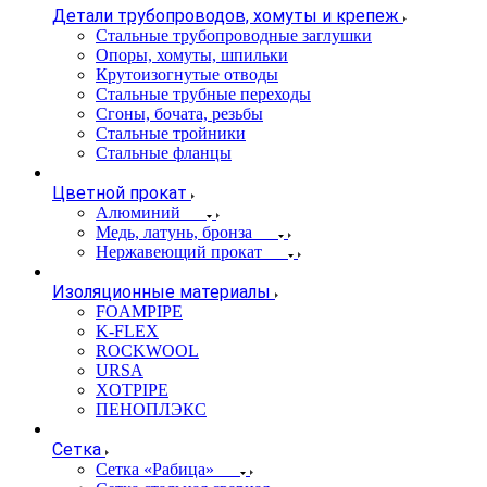
Детали трубопроводов, хомуты и крепеж
Стальные трубопроводные заглушки
Опоры, хомуты, шпильки
Крутоизогнутые отводы
Стальные трубные переходы
Сгоны, бочата, резьбы
Стальные тройники
Стальные фланцы
Цветной прокат
Алюминий
Медь, латунь, бронза
Нержавеющий прокат
Изоляционные материалы
FOAMPIPE
K-FLEX
ROCKWOOL
URSA
XOTPIPE
ПЕНОПЛЭКС
Сетка
Сетка «Рабица»