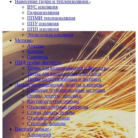
Нанесение гидро и теплоизоляции
ВУС изоляция
Гидроизоляция
ППМИ теплоизоляция
ППУ изоляция
ЦПП изоляция
Эпоксидная изоляция
Метизы
Анкеры
Крепеж
Саморезы
ПНД трубы, фитинги
Трубы для водоснабжения и фитинги
Трубы для канализации и фитинги
Трубы полиэтиленовые и фитинги
Детали трубопроводов, хомуты и крепеж
Стальные трубопроводные заглушки
Опоры, хомуты, шпильки
Крутоизогнутые отводы
Стальные трубные переходы
Сгоны, бочата, резьбы
Стальные тройники
Стальные фланцы
Цветной прокат
Алюминий