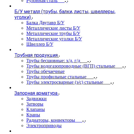
Рулонная сталь
Б/У металл (трубы, балки, листы, швеллеры,
уголки)
Балка Двутавр Б/У
Металлические листы Б/У
Металлические трубы Б/У
Металлические уголки Б/У
Швеллер Б/У
Трубная продукция
Трубы бесшовные: х/д, г/д
Трубы водогазопроводные (ВГП) стальные
Трубы обечаечные
Трубы профильные стальные
Трубы электросварные (э/с) стальные
Запорная арматура
Задвижки
Затворы
Клапаны
Краны
Радиаторы, конвекторы
Электроприводы