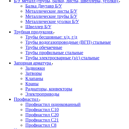
Б/У металл (трубы, балки, листы, швеллеры, уголки)
Балка Двутавр Б/У
Металлические листы Б/У
Металлические трубы Б/У
Металлические уголки Б/У
Швеллер Б/У
Трубная продукция
Трубы бесшовные: х/д, г/д
Трубы водогазопроводные (ВГП) стальные
Трубы обечаечные
Трубы профильные стальные
Трубы электросварные (э/с) стальные
Запорная арматура
Задвижки
Затворы
Клапаны
Краны
Радиаторы, конвекторы
Электроприводы
Профнастил
Профнастил оцинкованный
Профнастил С10
Профнастил С20
Профнастил С21
Профнастил С8