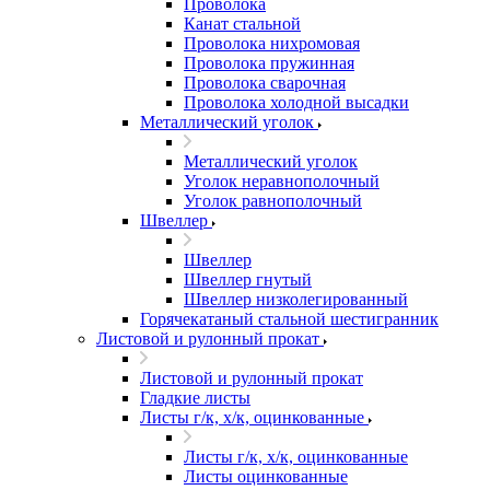
Проволока
Канат стальной
Проволока нихромовая
Проволока пружинная
Проволока сварочная
Проволока холодной высадки
Металлический уголок
Металлический уголок
Уголок неравнополочный
Уголок равнополочный
Швеллер
Швеллер
Швеллер гнутый
Швеллер низколегированный
Горячекатаный стальной шестигранник
Листовой и рулонный прокат
Листовой и рулонный прокат
Гладкие листы
Листы г/к, х/к, оцинкованные
Листы г/к, х/к, оцинкованные
Листы оцинкованные