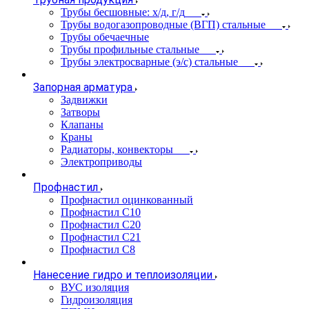
Трубы бесшовные: х/д, г/д
Трубы водогазопроводные (ВГП) стальные
Трубы обечаечные
Трубы профильные стальные
Трубы электросварные (э/с) стальные
Запорная арматура
Задвижки
Затворы
Клапаны
Краны
Радиаторы, конвекторы
Электроприводы
Профнастил
Профнастил оцинкованный
Профнастил С10
Профнастил С20
Профнастил С21
Профнастил С8
Нанесение гидро и теплоизоляции
ВУС изоляция
Гидроизоляция