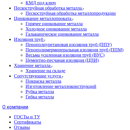
КМД под ключ
Пескоструйная обработка металла
Пескоструйная обработка металлопродукции
Цинкование металлопроката
Горячее цинкование металла
Холодное цинкование металла
Гальваническое цинкование металла
Изоляция труб
Пенополиуретановая изоляция труб (ППУ)
Пенополимерминеральная изоляция труб (ППМ)
Весьма усиленная изоляция труб (ВУС)
Цементно-песчаная изоляция (ЦПИ)
Хранение металла
Хранение на складе
Сопутствующие услуги
Покраска металла
Изготовление металлоконструкций
Рубка металла
Гибка металла
О компании
ГОСТы и ТУ
Сертификаты
Отзывы