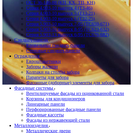
ОСТ 36-146-88 (КП, КХ, ТП, КН)
Серия 4.903-10 выпуск 4 (Т3-46)
Серия 4.903-10 выпуск 5 (Т13-21)
Серия 4.903-10 выпуск 6 (Т22-25)
Серия 5.903-10 выпуск 7-95 (ТС659-671)
Серия 5.903-10 выпуск 8-95 (ТС623-632)
Серия 5.903-13 выпуск 6-95 (ТС676-682)
Сэндвич-панели
Кровельные сэндвич-панели
Стеновые сэндвич-панели
Ограждения
Евроштакетники
Заборы жалюзи
Колпаки на столбы забора
Парапеты для забора
Фасонные (доборные) элементы для забора
Фасадные системы
Вентилируемые фасады из оцинкованной стали
Корзины для кондиционеров
Линеарные панели
Перфорированные фасадные панели
Фасадные кассеты
Фасады из нержавеющей стали
Металлоизделия
Металлические двери