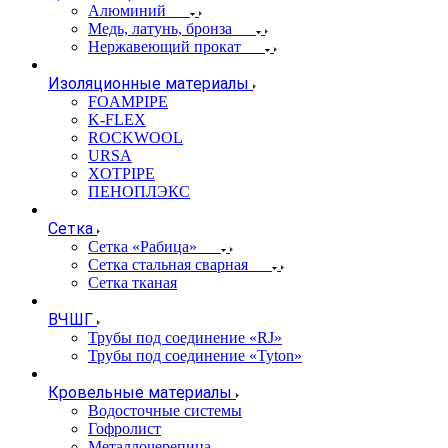
Алюминий
Медь, латунь, бронза
Нержавеющий прокат
Изоляционные материалы
FOAMPIPE
K-FLEX
ROCKWOOL
URSA
XOTPIPE
ПЕНОПЛЭКС
Сетка
Сетка «Рабица»
Сетка стальная сварная
Сетка тканая
ВЧШГ
Трубы под соединение «RJ»
Трубы под соединение «Tyton»
Кровельные материалы
Водосточные системы
Гофролист
Металлочерепица