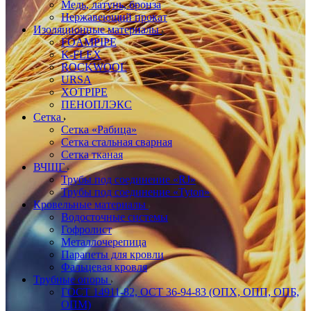
Медь, латунь, бронза
Нержавеющий прокат
Изоляционные материалы
FOAMPIPE
K-FLEX
ROCKWOOL
URSA
XOTPIPE
ПЕНОПЛЭКС
Сетка
Сетка «Рабица»
Сетка стальная сварная
Сетка тканая
ВЧШГ
Трубы под соединение «RJ»
Трубы под соединение «Tyton»
Кровельные материалы
Водосточные системы
Гофролист
Металлочерепица
Парапеты для кровли
Фальцевая кровля
Трубные опоры
ГОСТ 14911-82, ОСТ 36-94-83 (ОПХ, ОПП, ОПБ,
ОПМ)