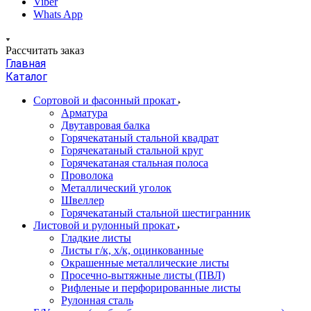
Viber
Whats App
Рассчитать заказ
Главная
Каталог
Сортовой и фасонный прокат
Арматура
Двутавровая балка
Горячекатаный стальной квадрат
Горячекатаный стальной круг
Горячекатаная стальная полоса
Проволока
Металлический уголок
Швеллер
Горячекатаный стальной шестигранник
Листовой и рулонный прокат
Гладкие листы
Листы г/к, х/к, оцинкованные
Окрашенные металлические листы
Просечно-вытяжные листы (ПВЛ)
Рифленые и перфорированные листы
Рулонная сталь