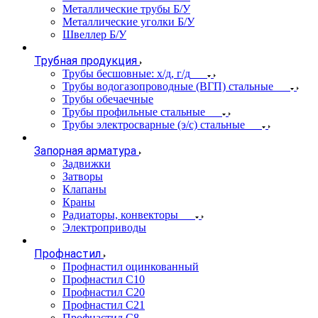
Металлические трубы Б/У
Металлические уголки Б/У
Швеллер Б/У
Трубная продукция
Трубы бесшовные: х/д, г/д
Трубы водогазопроводные (ВГП) стальные
Трубы обечаечные
Трубы профильные стальные
Трубы электросварные (э/с) стальные
Запорная арматура
Задвижки
Затворы
Клапаны
Краны
Радиаторы, конвекторы
Электроприводы
Профнастил
Профнастил оцинкованный
Профнастил С10
Профнастил С20
Профнастил С21
Профнастил С8