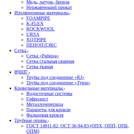
Медь, латунь, бронза
Нержавеющий прокат
Изоляционные материалы
FOAMPIPE
K-FLEX
ROCKWOOL
URSA
XOTPIPE
ПЕНОПЛЭКС
Сетка
Сетка «Рабица»
Сетка стальная сварная
Сетка тканая
ВЧШГ
Трубы под соединение «RJ»
Трубы под соединение «Tyton»
Кровельные материалы
Водосточные системы
Гофролист
Металлочерепица
Парапеты для кровли
Фальцевая кровля
Трубные опоры
ГОСТ 14911-82, ОСТ 36-94-83 (ОПХ, ОПП, ОПБ,
ОПМ)