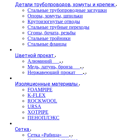
Детали трубопроводов, хомуты и крепеж
Стальные трубопроводные заглушки
Опоры, хомуты, шпильки
Крутоизогнутые отводы
Стальные трубные переходы
Сгоны, бочата, резьбы
Стальные тройники
Стальные фланцы
Цветной прокат
Алюминий
Медь, латунь, бронза
Нержавеющий прокат
Изоляционные материалы
FOAMPIPE
K-FLEX
ROCKWOOL
URSA
XOTPIPE
ПЕНОПЛЭКС
Сетка
Сетка «Рабица»