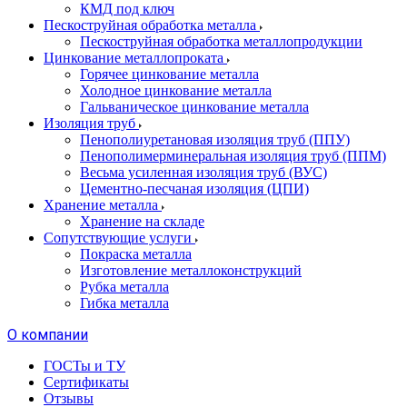
КМД под ключ
Пескоструйная обработка металла
Пескоструйная обработка металлопродукции
Цинкование металлопроката
Горячее цинкование металла
Холодное цинкование металла
Гальваническое цинкование металла
Изоляция труб
Пенополиуретановая изоляция труб (ППУ)
Пенополимерминеральная изоляция труб (ППМ)
Весьма усиленная изоляция труб (ВУС)
Цементно-песчаная изоляция (ЦПИ)
Хранение металла
Хранение на складе
Сопутствующие услуги
Покраска металла
Изготовление металлоконструкций
Рубка металла
Гибка металла
О компании
ГОСТы и ТУ
Сертификаты
Отзывы