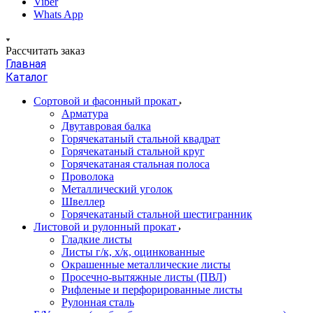
Viber
Whats App
Рассчитать заказ
Главная
Каталог
Сортовой и фасонный прокат
Арматура
Двутавровая балка
Горячекатаный стальной квадрат
Горячекатаный стальной круг
Горячекатаная стальная полоса
Проволока
Металлический уголок
Швеллер
Горячекатаный стальной шестигранник
Листовой и рулонный прокат
Гладкие листы
Листы г/к, х/к, оцинкованные
Окрашенные металлические листы
Просечно-вытяжные листы (ПВЛ)
Рифленые и перфорированные листы
Рулонная сталь