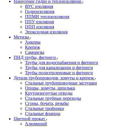
Нанесение гидро и теплоизоляции
ВУС изоляция
Гидроизоляция
ППМИ теплоизоляция
ППУ изоляция
ЦПП изоляция
Эпоксидная изоляция
Метизы
Анкеры
Крепеж
Саморезы
ПНД трубы, фитинги
Трубы для водоснабжения и фитинги
Трубы для канализации и фитинги
Трубы полиэтиленовые и фитинги
Детали трубопроводов, хомуты и крепеж
Стальные трубопроводные заглушки
Опоры, хомуты, шпильки
Крутоизогнутые отводы
Стальные трубные переходы
Сгоны, бочата, резьбы
Стальные тройники
Стальные фланцы
Цветной прокат
Алюминий