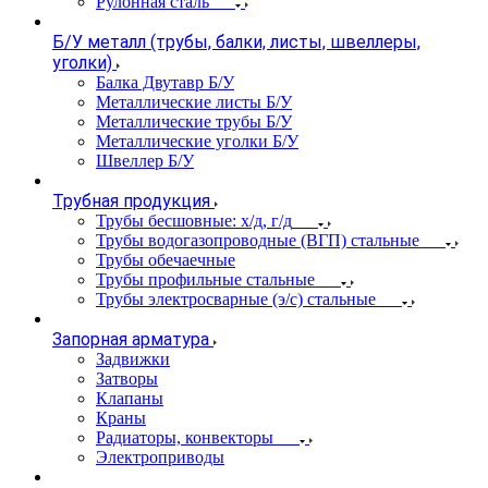
Рулонная сталь
Б/У металл (трубы, балки, листы, швеллеры,
уголки)
Балка Двутавр Б/У
Металлические листы Б/У
Металлические трубы Б/У
Металлические уголки Б/У
Швеллер Б/У
Трубная продукция
Трубы бесшовные: х/д, г/д
Трубы водогазопроводные (ВГП) стальные
Трубы обечаечные
Трубы профильные стальные
Трубы электросварные (э/с) стальные
Запорная арматура
Задвижки
Затворы
Клапаны
Краны
Радиаторы, конвекторы
Электроприводы