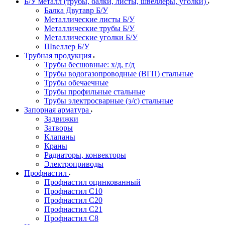
Б/У металл (трубы, балки, листы, швеллеры, уголки)
Балка Двутавр Б/У
Металлические листы Б/У
Металлические трубы Б/У
Металлические уголки Б/У
Швеллер Б/У
Трубная продукция
Трубы бесшовные: х/д, г/д
Трубы водогазопроводные (ВГП) стальные
Трубы обечаечные
Трубы профильные стальные
Трубы электросварные (э/с) стальные
Запорная арматура
Задвижки
Затворы
Клапаны
Краны
Радиаторы, конвекторы
Электроприводы
Профнастил
Профнастил оцинкованный
Профнастил С10
Профнастил С20
Профнастил С21
Профнастил С8