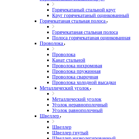
Горячекатаный стальной круг
Круг горячекатаный оцинкованный
Горячекатаная стальная полоса
Горячекатаная стальная полоса
Полоса горячекатаная оцинкованная
Проволока
Проволока
Канат стальной
Проволока нихромовая
Проволока пружинная
Проволока сварочная
Проволока холодной высадки
Металлический уголок
Металлический уголок
Уголок неравнополочный
Уголок равнополочный
Швеллер
Швеллер
Швеллер гнутый
Швеллер низколегированный