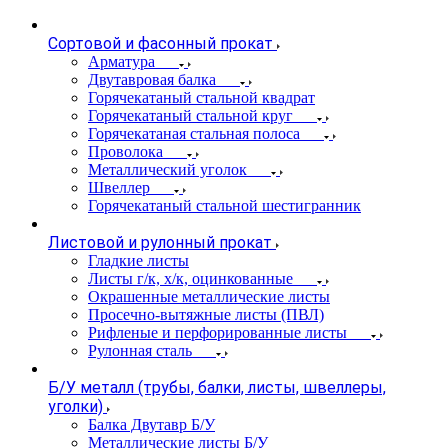
Сортовой и фасонный прокат
Арматура
Двутавровая балка
Горячекатаный стальной квадрат
Горячекатаный стальной круг
Горячекатаная стальная полоса
Проволока
Металлический уголок
Швеллер
Горячекатаный стальной шестигранник
Листовой и рулонный прокат
Гладкие листы
Листы г/к, х/к, оцинкованные
Окрашенные металлические листы
Просечно-вытяжные листы (ПВЛ)
Рифленые и перфорированные листы
Рулонная сталь
Б/У металл (трубы, балки, листы, швеллеры,
уголки)
Балка Двутавр Б/У
Металлические листы Б/У