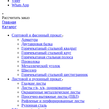
Viber
Whats App
Рассчитать заказ
Главная
Каталог
Сортовой и фасонный прокат
Арматура
Двутавровая балка
Горячекатаный стальной квадрат
Горячекатаный стальной круг
Горячекатаная стальная полоса
Проволока
Металлический уголок
Швеллер
Горячекатаный стальной шестигранник
Листовой и рулонный прокат
Гладкие листы
Листы г/к, х/к, оцинкованные
Окрашенные металлические листы
Просечно-вытяжные листы (ПВЛ)
Рифленые и перфорированные листы
Рулонная сталь