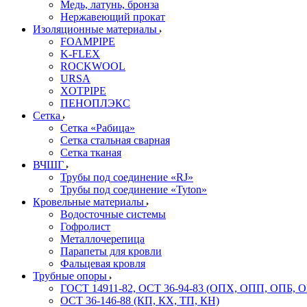
Медь, латунь, бронза
Нержавеющий прокат
Изоляционные материалы
FOAMPIPE
K-FLEX
ROCKWOOL
URSA
XOTPIPE
ПЕНОПЛЭКС
Сетка
Сетка «Рабица»
Сетка стальная сварная
Сетка тканая
ВЧШГ
Трубы под соединение «RJ»
Трубы под соединение «Tyton»
Кровельные материалы
Водосточные системы
Гофролист
Металлочерепица
Парапеты для кровли
Фальцевая кровля
Трубные опоры
ГОСТ 14911-82, ОСТ 36-94-83 (ОПХ, ОПП, ОПБ, 
ОСТ 36-146-88 (КП, КХ, ТП, КН)