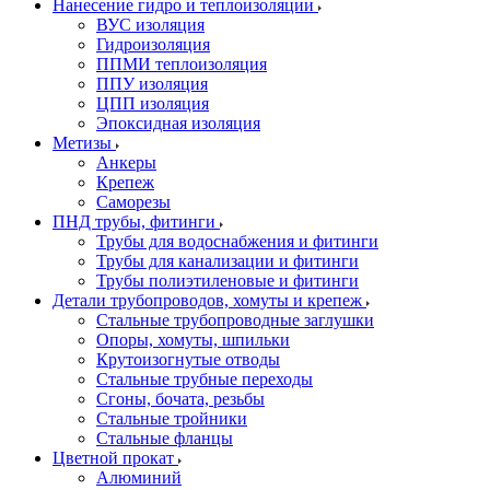
Нанесение гидро и теплоизоляции
ВУС изоляция
Гидроизоляция
ППМИ теплоизоляция
ППУ изоляция
ЦПП изоляция
Эпоксидная изоляция
Метизы
Анкеры
Крепеж
Саморезы
ПНД трубы, фитинги
Трубы для водоснабжения и фитинги
Трубы для канализации и фитинги
Трубы полиэтиленовые и фитинги
Детали трубопроводов, хомуты и крепеж
Стальные трубопроводные заглушки
Опоры, хомуты, шпильки
Крутоизогнутые отводы
Стальные трубные переходы
Сгоны, бочата, резьбы
Стальные тройники
Стальные фланцы
Цветной прокат
Алюминий