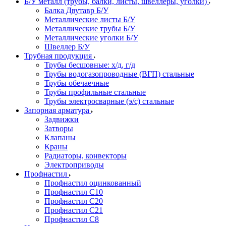
Б/У металл (трубы, балки, листы, швеллеры, уголки)
Балка Двутавр Б/У
Металлические листы Б/У
Металлические трубы Б/У
Металлические уголки Б/У
Швеллер Б/У
Трубная продукция
Трубы бесшовные: х/д, г/д
Трубы водогазопроводные (ВГП) стальные
Трубы обечаечные
Трубы профильные стальные
Трубы электросварные (э/с) стальные
Запорная арматура
Задвижки
Затворы
Клапаны
Краны
Радиаторы, конвекторы
Электроприводы
Профнастил
Профнастил оцинкованный
Профнастил С10
Профнастил С20
Профнастил С21
Профнастил С8