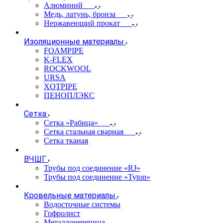
Алюминий
Медь, латунь, бронза
Нержавеющий прокат
Изоляционные материалы
FOAMPIPE
K-FLEX
ROCKWOOL
URSA
XOTPIPE
ПЕНОПЛЭКС
Сетка
Сетка «Рабица»
Сетка стальная сварная
Сетка тканая
ВЧШГ
Трубы под соединение «RJ»
Трубы под соединение «Tyton»
Кровельные материалы
Водосточные системы
Гофролист
Металлочерепица