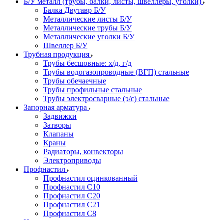
Б/У металл (трубы, балки, листы, швеллеры, уголки)
Балка Двутавр Б/У
Металлические листы Б/У
Металлические трубы Б/У
Металлические уголки Б/У
Швеллер Б/У
Трубная продукция
Трубы бесшовные: х/д, г/д
Трубы водогазопроводные (ВГП) стальные
Трубы обечаечные
Трубы профильные стальные
Трубы электросварные (э/с) стальные
Запорная арматура
Задвижки
Затворы
Клапаны
Краны
Радиаторы, конвекторы
Электроприводы
Профнастил
Профнастил оцинкованный
Профнастил С10
Профнастил С20
Профнастил С21
Профнастил С8