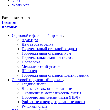
Viber
Whats App
Рассчитать заказ
Главная
Каталог
Сортовой и фасонный прокат
Арматура
Двутавровая балка
Горячекатаный стальной квадрат
Горячекатаный стальной круг
Горячекатаная стальная полоса
Проволока
Металлический уголок
Швеллер
Горячекатаный стальной шестигранник
Листовой и рулонный прокат
Гладкие листы
Листы г/к, х/к, оцинкованные
Окрашенные металлические листы
Просечно-вытяжные листы (ПВЛ)
Рифленые и перфорированные листы
Рулонная сталь