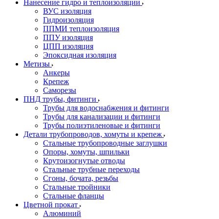
Нанесение гидро и теплоизоляции
ВУС изоляция
Гидроизоляция
ППМИ теплоизоляция
ППУ изоляция
ЦПП изоляция
Эпоксидная изоляция
Метизы
Анкеры
Крепеж
Саморезы
ПНД трубы, фитинги
Трубы для водоснабжения и фитинги
Трубы для канализации и фитинги
Трубы полиэтиленовые и фитинги
Детали трубопроводов, хомуты и крепеж
Стальные трубопроводные заглушки
Опоры, хомуты, шпильки
Крутоизогнутые отводы
Стальные трубные переходы
Сгоны, бочата, резьбы
Стальные тройники
Стальные фланцы
Цветной прокат
Алюминий