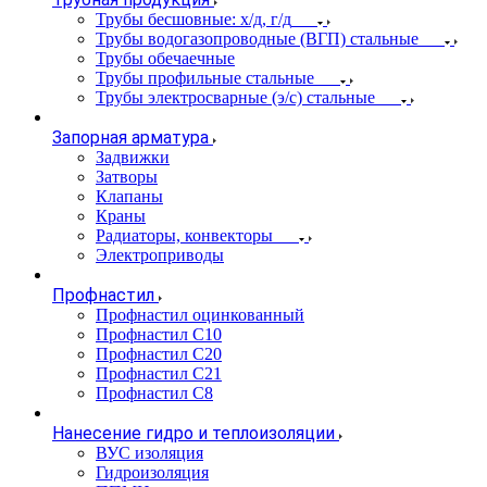
Трубы бесшовные: х/д, г/д
Трубы водогазопроводные (ВГП) стальные
Трубы обечаечные
Трубы профильные стальные
Трубы электросварные (э/с) стальные
Запорная арматура
Задвижки
Затворы
Клапаны
Краны
Радиаторы, конвекторы
Электроприводы
Профнастил
Профнастил оцинкованный
Профнастил С10
Профнастил С20
Профнастил С21
Профнастил С8
Нанесение гидро и теплоизоляции
ВУС изоляция
Гидроизоляция