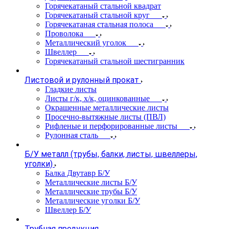
Горячекатаный стальной квадрат
Горячекатаный стальной круг
Горячекатаная стальная полоса
Проволока
Металлический уголок
Швеллер
Горячекатаный стальной шестигранник
Листовой и рулонный прокат
Гладкие листы
Листы г/к, х/к, оцинкованные
Окрашенные металлические листы
Просечно-вытяжные листы (ПВЛ)
Рифленые и перфорированные листы
Рулонная сталь
Б/У металл (трубы, балки, листы, швеллеры,
уголки)
Балка Двутавр Б/У
Металлические листы Б/У
Металлические трубы Б/У
Металлические уголки Б/У
Швеллер Б/У
Трубная продукция