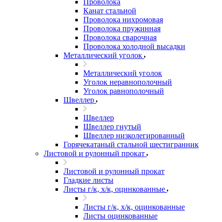
Проволока
Канат стальной
Проволока нихромовая
Проволока пружинная
Проволока сварочная
Проволока холодной высадки
Металлический уголок
Металлический уголок
Уголок неравнополочный
Уголок равнополочный
Швеллер
Швеллер
Швеллер гнутый
Швеллер низколегированный
Горячекатаный стальной шестигранник
Листовой и рулонный прокат
Листовой и рулонный прокат
Гладкие листы
Листы г/к, х/к, оцинкованные
Листы г/к, х/к, оцинкованные
Листы оцинкованные