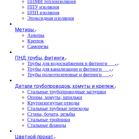
ППМИ теплоизоляция
ППУ изоляция
ЦПП изоляция
Эпоксидная изоляция
Метизы
Анкеры
Крепеж
Саморезы
ПНД трубы, фитинги
Трубы для водоснабжения и фитинги
Трубы для канализации и фитинги
Трубы полиэтиленовые и фитинги
Детали трубопроводов, хомуты и крепеж
Стальные трубопроводные заглушки
Опоры, хомуты, шпильки
Крутоизогнутые отводы
Стальные трубные переходы
Сгоны, бочата, резьбы
Стальные тройники
Стальные фланцы
Цветной прокат