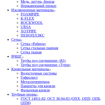
Медь, латунь, бронза
Нержавеющий прокат
Изоляционные материалы
FOAMPIPE
K-FLEX
ROCKWOOL
URSA
XOTPIPE
ПЕНОПЛЭКС
Сетка
Сетка «Рабица»
Сетка стальная сварная
Сетка тканая
ВЧШГ
Трубы под соединение «RJ»
Трубы под соединение «Tyton»
Кровельные материалы
Водосточные системы
Гофролист
Металлочерепица
Парапеты для кровли
Фальцевая кровля
Трубные опоры
ГОСТ 14911-82, ОСТ 36-94-83 (ОПХ, ОПП, ОПБ,
ОПМ)