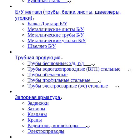
Рулонная сталь
Б/У металл (трубы, балки, листы, швеллеры,
уголки)
Балка Двутавр Б/У
Металлические листы Б/У
Металлические трубы Б/У
Металлические уголки Б/У
Швеллер Б/У
Трубная продукция
Трубы бесшовные: х/д, г/д
Трубы водогазопроводные (ВГП) стальные
Трубы обечаечные
Трубы профильные стальные
Трубы электросварные (э/с) стальные
Запорная арматура
Задвижки
Затворы
Клапаны
Краны
Радиаторы, конвекторы
Электроприводы