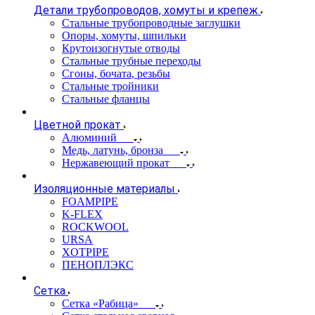
Детали трубопроводов, хомуты и крепеж
Стальные трубопроводные заглушки
Опоры, хомуты, шпильки
Крутоизогнутые отводы
Стальные трубные переходы
Сгоны, бочата, резьбы
Стальные тройники
Стальные фланцы
Цветной прокат
Алюминий
Медь, латунь, бронза
Нержавеющий прокат
Изоляционные материалы
FOAMPIPE
K-FLEX
ROCKWOOL
URSA
XOTPIPE
ПЕНОПЛЭКС
Сетка
Сетка «Рабица»