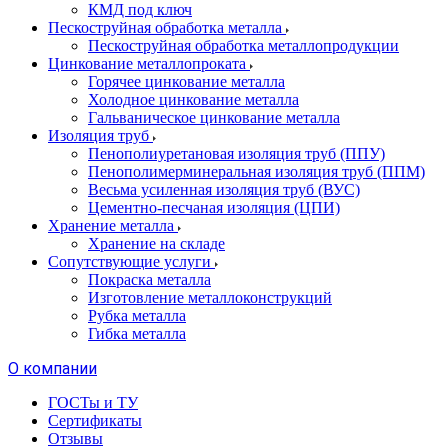
КМД под ключ
Пескоструйная обработка металла
Пескоструйная обработка металлопродукции
Цинкование металлопроката
Горячее цинкование металла
Холодное цинкование металла
Гальваническое цинкование металла
Изоляция труб
Пенополиуретановая изоляция труб (ППУ)
Пенополимерминеральная изоляция труб (ППМ)
Весьма усиленная изоляция труб (ВУС)
Цементно-песчаная изоляция (ЦПИ)
Хранение металла
Хранение на складе
Сопутствующие услуги
Покраска металла
Изготовление металлоконструкций
Рубка металла
Гибка металла
О компании
ГОСТы и ТУ
Сертификаты
Отзывы