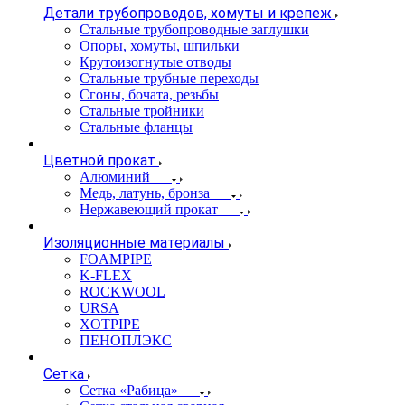
Детали трубопроводов, хомуты и крепеж
Стальные трубопроводные заглушки
Опоры, хомуты, шпильки
Крутоизогнутые отводы
Стальные трубные переходы
Сгоны, бочата, резьбы
Стальные тройники
Стальные фланцы
Цветной прокат
Алюминий
Медь, латунь, бронза
Нержавеющий прокат
Изоляционные материалы
FOAMPIPE
K-FLEX
ROCKWOOL
URSA
XOTPIPE
ПЕНОПЛЭКС
Сетка
Сетка «Рабица»