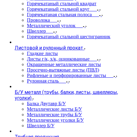
Горячекатаный стальной квадрат
Горячекатаный стальной круг
Горячекатаная стальная полоса
Проволока
Металлический уголок
Швеллер
Горячекатаный стальной шестигранник
Листовой и рулонный прокат
Гладкие листы
Листы г/к, х/к, оцинкованные
Окрашенные металлические листы
Просечно-вытяжные листы (ПВЛ)
Рифленые и перфорированные листы
Рулонная сталь
Б/У металл (трубы, балки, листы, швеллеры,
уголки)
Балка Двутавр Б/У
Металлические листы Б/У
Металлические трубы Б/У
Металлические уголки Б/У
Швеллер Б/У
Трубная продукция