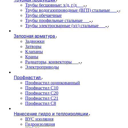
Трубы бесшовные: х/д, г/д
Трубы водогазопроводные (ВГП) стальные
Трубы обечаечные
Трубы профильные стальные
Трубы электросварные (э/с) стальные
Запорная арматура
Задвижки
Затворы
Клапаны
Краны
Радиаторы, конвекторы
Электроприводы
Профнастил
Профнастил оцинкованный
Профнастил С10
Профнастил С20
Профнастил С21
Профнастил С8
Нанесение гидро и теплоизоляции
ВУС изоляция
Гидроизоляция