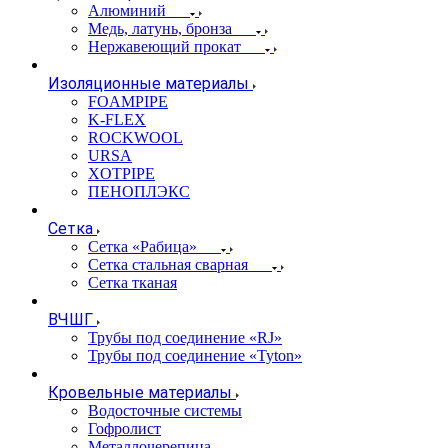
Алюминий
Медь, латунь, бронза
Нержавеющий прокат
Изоляционные материалы
FOAMPIPE
K-FLEX
ROCKWOOL
URSA
XOTPIPE
ПЕНОПЛЭКС
Сетка
Сетка «Рабица»
Сетка стальная сварная
Сетка тканая
ВЧШГ
Трубы под соединение «RJ»
Трубы под соединение «Tyton»
Кровельные материалы
Водосточные системы
Гофролист
Металлочерепица