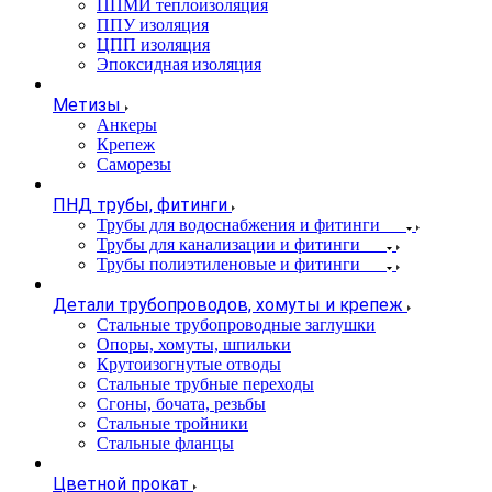
ППМИ теплоизоляция
ППУ изоляция
ЦПП изоляция
Эпоксидная изоляция
Метизы
Анкеры
Крепеж
Саморезы
ПНД трубы, фитинги
Трубы для водоснабжения и фитинги
Трубы для канализации и фитинги
Трубы полиэтиленовые и фитинги
Детали трубопроводов, хомуты и крепеж
Стальные трубопроводные заглушки
Опоры, хомуты, шпильки
Крутоизогнутые отводы
Стальные трубные переходы
Сгоны, бочата, резьбы
Стальные тройники
Стальные фланцы
Цветной прокат