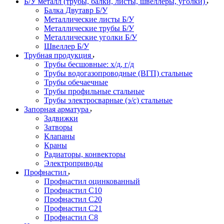
Б/У металл (трубы, балки, листы, швеллеры, уголки)
Балка Двутавр Б/У
Металлические листы Б/У
Металлические трубы Б/У
Металлические уголки Б/У
Швеллер Б/У
Трубная продукция
Трубы бесшовные: х/д, г/д
Трубы водогазопроводные (ВГП) стальные
Трубы обечаечные
Трубы профильные стальные
Трубы электросварные (э/с) стальные
Запорная арматура
Задвижки
Затворы
Клапаны
Краны
Радиаторы, конвекторы
Электроприводы
Профнастил
Профнастил оцинкованный
Профнастил С10
Профнастил С20
Профнастил С21
Профнастил С8