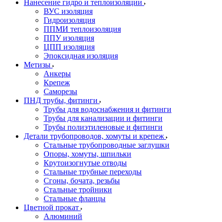
Нанесение гидро и теплоизоляции
ВУС изоляция
Гидроизоляция
ППМИ теплоизоляция
ППУ изоляция
ЦПП изоляция
Эпоксидная изоляция
Метизы
Анкеры
Крепеж
Саморезы
ПНД трубы, фитинги
Трубы для водоснабжения и фитинги
Трубы для канализации и фитинги
Трубы полиэтиленовые и фитинги
Детали трубопроводов, хомуты и крепеж
Стальные трубопроводные заглушки
Опоры, хомуты, шпильки
Крутоизогнутые отводы
Стальные трубные переходы
Сгоны, бочата, резьбы
Стальные тройники
Стальные фланцы
Цветной прокат
Алюминий