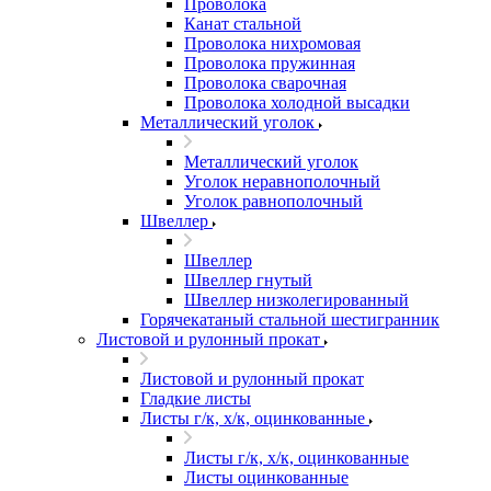
Проволока
Канат стальной
Проволока нихромовая
Проволока пружинная
Проволока сварочная
Проволока холодной высадки
Металлический уголок
Металлический уголок
Уголок неравнополочный
Уголок равнополочный
Швеллер
Швеллер
Швеллер гнутый
Швеллер низколегированный
Горячекатаный стальной шестигранник
Листовой и рулонный прокат
Листовой и рулонный прокат
Гладкие листы
Листы г/к, х/к, оцинкованные
Листы г/к, х/к, оцинкованные
Листы оцинкованные