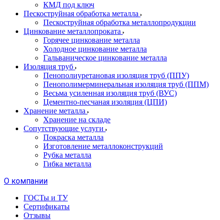
КМД под ключ
Пескоструйная обработка металла
Пескоструйная обработка металлопродукции
Цинкование металлопроката
Горячее цинкование металла
Холодное цинкование металла
Гальваническое цинкование металла
Изоляция труб
Пенополиуретановая изоляция труб (ППУ)
Пенополимерминеральная изоляция труб (ППМ)
Весьма усиленная изоляция труб (ВУС)
Цементно-песчаная изоляция (ЦПИ)
Хранение металла
Хранение на складе
Сопутствующие услуги
Покраска металла
Изготовление металлоконструкций
Рубка металла
Гибка металла
О компании
ГОСТы и ТУ
Сертификаты
Отзывы