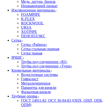
Медь, латунь, бронза
Нержавеющий прокат
Изоляционные материалы
FOAMPIPE
K-FLEX
ROCKWOOL
URSA
XOTPIPE
ПЕНОПЛЭКС
Сетка
Сетка «Рабица»
Сетка стальная сварная
Сетка тканая
ВЧШГ
Трубы под соединение «RJ»
Трубы под соединение «Tyton»
Кровельные материалы
Водосточные системы
Гофролист
Металлочерепица
Парапеты для кровли
Фальцевая кровля
Трубные опоры
ГОСТ 14911-82, ОСТ 36-94-83 (ОПХ, ОПП, ОПБ,
ОПМ)