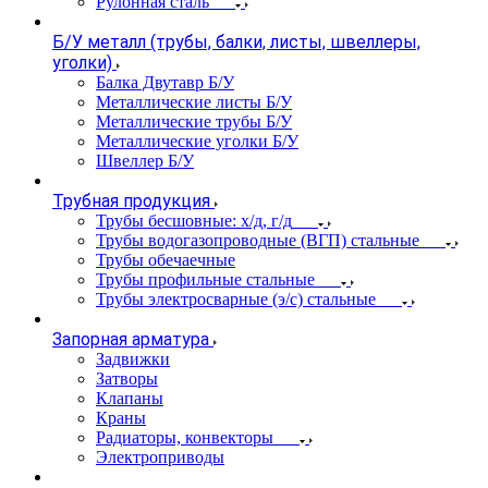
Рулонная сталь
Б/У металл (трубы, балки, листы, швеллеры,
уголки)
Балка Двутавр Б/У
Металлические листы Б/У
Металлические трубы Б/У
Металлические уголки Б/У
Швеллер Б/У
Трубная продукция
Трубы бесшовные: х/д, г/д
Трубы водогазопроводные (ВГП) стальные
Трубы обечаечные
Трубы профильные стальные
Трубы электросварные (э/с) стальные
Запорная арматура
Задвижки
Затворы
Клапаны
Краны
Радиаторы, конвекторы
Электроприводы