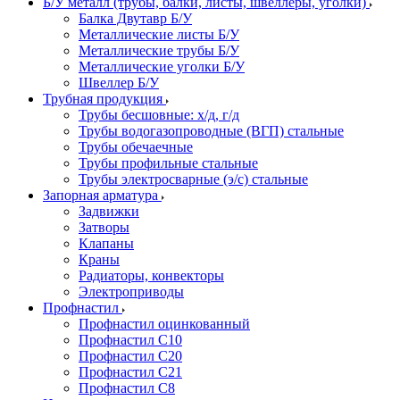
Б/У металл (трубы, балки, листы, швеллеры, уголки)
Балка Двутавр Б/У
Металлические листы Б/У
Металлические трубы Б/У
Металлические уголки Б/У
Швеллер Б/У
Трубная продукция
Трубы бесшовные: х/д, г/д
Трубы водогазопроводные (ВГП) стальные
Трубы обечаечные
Трубы профильные стальные
Трубы электросварные (э/с) стальные
Запорная арматура
Задвижки
Затворы
Клапаны
Краны
Радиаторы, конвекторы
Электроприводы
Профнастил
Профнастил оцинкованный
Профнастил С10
Профнастил С20
Профнастил С21
Профнастил С8