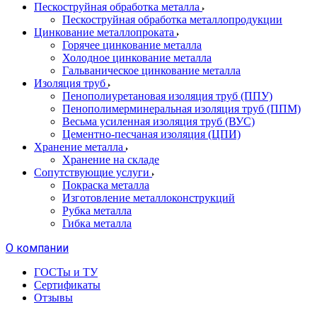
Пескоструйная обработка металла
Пескоструйная обработка металлопродукции
Цинкование металлопроката
Горячее цинкование металла
Холодное цинкование металла
Гальваническое цинкование металла
Изоляция труб
Пенополиуретановая изоляция труб (ППУ)
Пенополимерминеральная изоляция труб (ППМ)
Весьма усиленная изоляция труб (ВУС)
Цементно-песчаная изоляция (ЦПИ)
Хранение металла
Хранение на складе
Сопутствующие услуги
Покраска металла
Изготовление металлоконструкций
Рубка металла
Гибка металла
О компании
ГОСТы и ТУ
Сертификаты
Отзывы