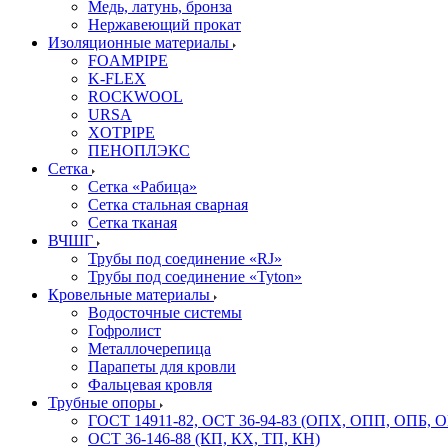
Медь, латунь, бронза
Нержавеющий прокат
Изоляционные материалы
FOAMPIPE
K-FLEX
ROCKWOOL
URSA
XOTPIPE
ПЕНОПЛЭКС
Сетка
Сетка «Рабица»
Сетка стальная сварная
Сетка тканая
ВЧШГ
Трубы под соединение «RJ»
Трубы под соединение «Tyton»
Кровельные материалы
Водосточные системы
Гофролист
Металлочерепица
Парапеты для кровли
Фальцевая кровля
Трубные опоры
ГОСТ 14911-82, ОСТ 36-94-83 (ОПХ, ОПП, ОПБ, 
ОСТ 36-146-88 (КП, КХ, ТП, КН)