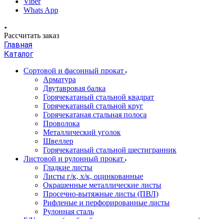
Viber
Whats App
Рассчитать заказ
Главная
Каталог
Сортовой и фасонный прокат
Арматура
Двутавровая балка
Горячекатаный стальной квадрат
Горячекатаный стальной круг
Горячекатаная стальная полоса
Проволока
Металлический уголок
Швеллер
Горячекатаный стальной шестигранник
Листовой и рулонный прокат
Гладкие листы
Листы г/к, х/к, оцинкованные
Окрашенные металлические листы
Просечно-вытяжные листы (ПВЛ)
Рифленые и перфорированные листы
Рулонная сталь