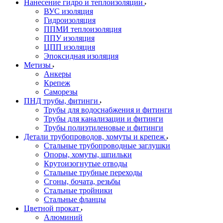
Нанесение гидро и теплоизоляции
ВУС изоляция
Гидроизоляция
ППМИ теплоизоляция
ППУ изоляция
ЦПП изоляция
Эпоксидная изоляция
Метизы
Анкеры
Крепеж
Саморезы
ПНД трубы, фитинги
Трубы для водоснабжения и фитинги
Трубы для канализации и фитинги
Трубы полиэтиленовые и фитинги
Детали трубопроводов, хомуты и крепеж
Стальные трубопроводные заглушки
Опоры, хомуты, шпильки
Крутоизогнутые отводы
Стальные трубные переходы
Сгоны, бочата, резьбы
Стальные тройники
Стальные фланцы
Цветной прокат
Алюминий