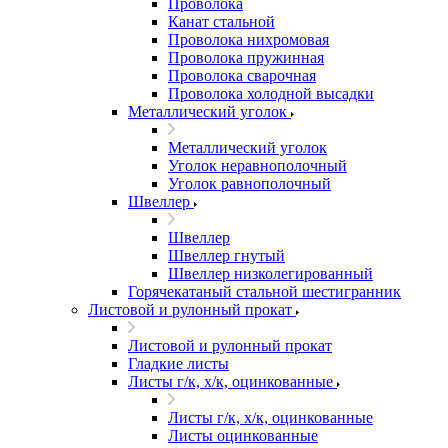
Проволока
Канат стальной
Проволока нихромовая
Проволока пружинная
Проволока сварочная
Проволока холодной высадки
Металлический уголок
Металлический уголок
Уголок неравнополочный
Уголок равнополочный
Швеллер
Швеллер
Швеллер гнутый
Швеллер низколегированный
Горячекатаный стальной шестигранник
Листовой и рулонный прокат
Листовой и рулонный прокат
Гладкие листы
Листы г/к, х/к, оцинкованные
Листы г/к, х/к, оцинкованные
Листы оцинкованные