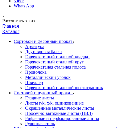
Viber
Whats App
Рассчитать заказ
Главная
Каталог
Сортовой и фасонный прокат
Арматура
Двутавровая балка
Горячекатаный стальной квадрат
Горячекатаный стальной круг
Горячекатаная стальная полоса
Проволока
Металлический уголок
Швеллер
Горячекатаный стальной шестигранник
Листовой и рулонный прокат
Гладкие листы
Листы г/к, х/к, оцинкованные
Окрашенные металлические листы
Просечно-вытяжные листы (ПВЛ)
Рифленые и перфорированные листы
Рулонная сталь