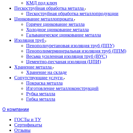
КМД под ключ
Пескоструйная обработка металла
Пескоструйная обработка металлопродукции
Цинкование металлопроката
Горячее цинкование металла
Холодное цинкование металла
Гальваническое цинкование металла
Изоляция труб
Пенополиуретановая изоляция труб (ППУ)
Пенополимерминеральная изоляция труб (ППМ)
Весьма усиленная изоляция труб (ВУС)
Цементно-песчаная изоляция (ЦПИ)
Хранение металла
Хранение на складе
Сопутствующие услуги
Покраска металла
Изготовление металлоконструкций
Рубка металла
Гибка металла
О компании
ГОСТы и ТУ
Сертификаты
Отзывы