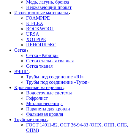
Медь, латунь, бронза
Нержавеющий прокат
Изоляционные материалы
FOAMPIPE
K-FLEX
ROCKWOOL
URSA
XOTPIPE
ПЕНОПЛЭКС
Сетка
Сетка «Рабица»
Сетка стальная сварная
Сетка тканая
ВЧШГ
Трубы под соединение «RJ»
Трубы под соединение «Tyton»
Кровельные материалы
Водосточные системы
Гофролист
Металлочерепица
Парапеты для кровли
Фальцевая кровля
Трубные опоры
ГОСТ 14911-82, ОСТ 36-94-83 (ОПХ, ОПП, ОПБ,
ОПМ)