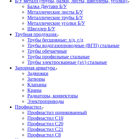
Б/У металл (трубы, балки, листы, швеллеры, уголки)
Балка Двутавр Б/У
Металлические листы Б/У
Металлические трубы Б/У
Металлические уголки Б/У
Швеллер Б/У
Трубная продукция
Трубы бесшовные: х/д, г/д
Трубы водогазопроводные (ВГП) стальные
Трубы обечаечные
Трубы профильные стальные
Трубы электросварные (э/с) стальные
Запорная арматура
Задвижки
Затворы
Клапаны
Краны
Радиаторы, конвекторы
Электроприводы
Профнастил
Профнастил оцинкованный
Профнастил С10
Профнастил С20
Профнастил С21
Профнастил С8