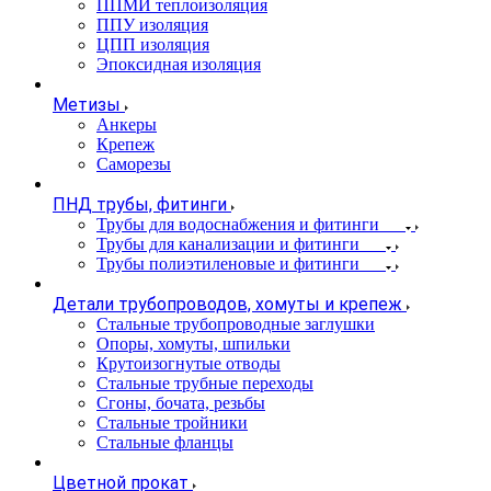
ППМИ теплоизоляция
ППУ изоляция
ЦПП изоляция
Эпоксидная изоляция
Метизы
Анкеры
Крепеж
Саморезы
ПНД трубы, фитинги
Трубы для водоснабжения и фитинги
Трубы для канализации и фитинги
Трубы полиэтиленовые и фитинги
Детали трубопроводов, хомуты и крепеж
Стальные трубопроводные заглушки
Опоры, хомуты, шпильки
Крутоизогнутые отводы
Стальные трубные переходы
Сгоны, бочата, резьбы
Стальные тройники
Стальные фланцы
Цветной прокат