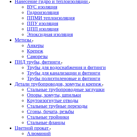
Нанесение гидро и теплоизоляции
ВУС изоляция
Гидроизоляция
ППМИ теплоизоляция
ППУ изоляция
ЦПП изоляция
Эпоксидная изоляция
Метизы
Анкеры
Крепеж
Саморезы
ПНД трубы, фитинги
Трубы для водоснабжения и фитинги
Трубы для канализации и фитинги
Трубы полиэтиленовые и фитинги
Детали трубопроводов, хомуты и крепеж
Стальные трубопроводные заглушки
Опоры, хомуты, шпильки
Крутоизогнутые отводы
Стальные трубные переходы
Сгоны, бочата, резьбы
Стальные тройники
Стальные фланцы
Цветной прокат
Алюминий