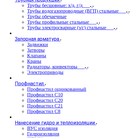
Трубы бесшовные: х/д, г/д
Трубы водогазопроводные (ВГП) стальные
Трубы обечаечные
Трубы профильные стальные
Трубы электросварные (э/с) стальные
Запорная арматура
Задвижки
Затворы
Клапаны
Краны
Радиаторы, конвекторы
Электроприводы
Профнастил
Профнастил оцинкованный
Профнастил С10
Профнастил С20
Профнастил С21
Профнастил С8
Нанесение гидро и теплоизоляции
ВУС изоляция
Гидроизоляция