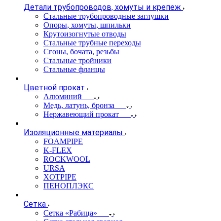
Детали трубопроводов, хомуты и крепеж
Стальные трубопроводные заглушки
Опоры, хомуты, шпильки
Крутоизогнутые отводы
Стальные трубные переходы
Сгоны, бочата, резьбы
Стальные тройники
Стальные фланцы
Цветной прокат
Алюминий
Медь, латунь, бронза
Нержавеющий прокат
Изоляционные материалы
FOAMPIPE
K-FLEX
ROCKWOOL
URSA
XOTPIPE
ПЕНОПЛЭКС
Сетка
Сетка «Рабица»