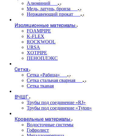
Алюминий
Медь, латунь, бронза
Нержавеющий прокат
Изоляционные материалы
FOAMPIPE
K-FLEX
ROCKWOOL
URSA
XOTPIPE
ПЕНОПЛЭКС
Сетка
Сетка «Рабица»
Сетка стальная сварная
Сетка тканая
ВЧШГ
Трубы под соединение «RJ»
Трубы под соединение «Tyton»
Кровельные материалы
Водосточные системы
Гофролист
Металлочерепица