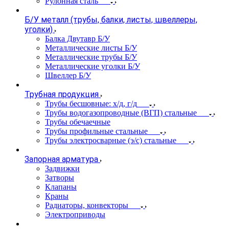
Рулонная сталь
Б/У металл (трубы, балки, листы, швеллеры,
уголки)
Балка Двутавр Б/У
Металлические листы Б/У
Металлические трубы Б/У
Металлические уголки Б/У
Швеллер Б/У
Трубная продукция
Трубы бесшовные: х/д, г/д
Трубы водогазопроводные (ВГП) стальные
Трубы обечаечные
Трубы профильные стальные
Трубы электросварные (э/с) стальные
Запорная арматура
Задвижки
Затворы
Клапаны
Краны
Радиаторы, конвекторы
Электроприводы