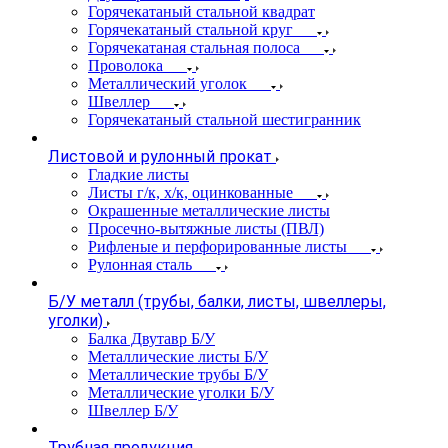
Горячекатаный стальной квадрат
Горячекатаный стальной круг
Горячекатаная стальная полоса
Проволока
Металлический уголок
Швеллер
Горячекатаный стальной шестигранник
Листовой и рулонный прокат
Гладкие листы
Листы г/к, х/к, оцинкованные
Окрашенные металлические листы
Просечно-вытяжные листы (ПВЛ)
Рифленые и перфорированные листы
Рулонная сталь
Б/У металл (трубы, балки, листы, швеллеры,
уголки)
Балка Двутавр Б/У
Металлические листы Б/У
Металлические трубы Б/У
Металлические уголки Б/У
Швеллер Б/У
Трубная продукция