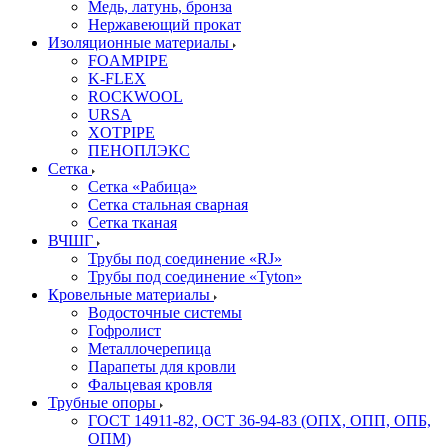
Медь, латунь, бронза
Нержавеющий прокат
Изоляционные материалы
FOAMPIPE
K-FLEX
ROCKWOOL
URSA
XOTPIPE
ПЕНОПЛЭКС
Сетка
Сетка «Рабица»
Сетка стальная сварная
Сетка тканая
ВЧШГ
Трубы под соединение «RJ»
Трубы под соединение «Tyton»
Кровельные материалы
Водосточные системы
Гофролист
Металлочерепица
Парапеты для кровли
Фальцевая кровля
Трубные опоры
ГОСТ 14911-82, ОСТ 36-94-83 (ОПХ, ОПП, ОПБ,
ОПМ)