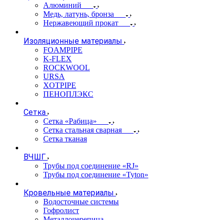
Алюминий
Медь, латунь, бронза
Нержавеющий прокат
Изоляционные материалы
FOAMPIPE
K-FLEX
ROCKWOOL
URSA
XOTPIPE
ПЕНОПЛЭКС
Сетка
Сетка «Рабица»
Сетка стальная сварная
Сетка тканая
ВЧШГ
Трубы под соединение «RJ»
Трубы под соединение «Tyton»
Кровельные материалы
Водосточные системы
Гофролист
Металлочерепица