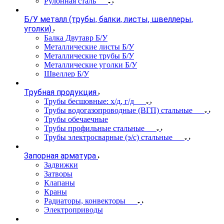
Рулонная сталь
Б/У металл (трубы, балки, листы, швеллеры,
уголки)
Балка Двутавр Б/У
Металлические листы Б/У
Металлические трубы Б/У
Металлические уголки Б/У
Швеллер Б/У
Трубная продукция
Трубы бесшовные: х/д, г/д
Трубы водогазопроводные (ВГП) стальные
Трубы обечаечные
Трубы профильные стальные
Трубы электросварные (э/с) стальные
Запорная арматура
Задвижки
Затворы
Клапаны
Краны
Радиаторы, конвекторы
Электроприводы