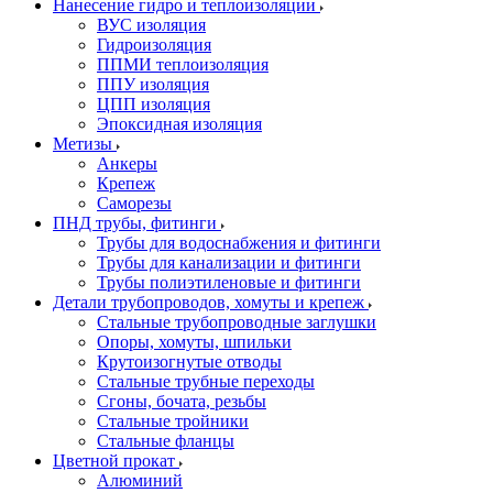
Нанесение гидро и теплоизоляции
ВУС изоляция
Гидроизоляция
ППМИ теплоизоляция
ППУ изоляция
ЦПП изоляция
Эпоксидная изоляция
Метизы
Анкеры
Крепеж
Саморезы
ПНД трубы, фитинги
Трубы для водоснабжения и фитинги
Трубы для канализации и фитинги
Трубы полиэтиленовые и фитинги
Детали трубопроводов, хомуты и крепеж
Стальные трубопроводные заглушки
Опоры, хомуты, шпильки
Крутоизогнутые отводы
Стальные трубные переходы
Сгоны, бочата, резьбы
Стальные тройники
Стальные фланцы
Цветной прокат
Алюминий