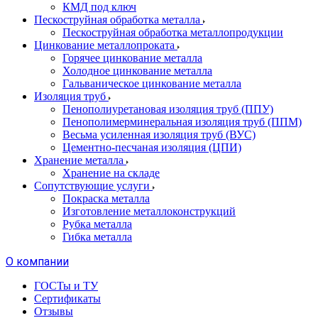
КМД под ключ
Пескоструйная обработка металла
Пескоструйная обработка металлопродукции
Цинкование металлопроката
Горячее цинкование металла
Холодное цинкование металла
Гальваническое цинкование металла
Изоляция труб
Пенополиуретановая изоляция труб (ППУ)
Пенополимерминеральная изоляция труб (ППМ)
Весьма усиленная изоляция труб (ВУС)
Цементно-песчаная изоляция (ЦПИ)
Хранение металла
Хранение на складе
Сопутствующие услуги
Покраска металла
Изготовление металлоконструкций
Рубка металла
Гибка металла
О компании
ГОСТы и ТУ
Сертификаты
Отзывы