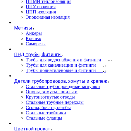
ППМИ теплоизоляция
ППУ изоляция
ЦПП изоляция
Эпоксидная изоляция
Метизы
Анкеры
Крепеж
Саморезы
ПНД трубы, фитинги
Трубы для водоснабжения и фитинги
Трубы для канализации и фитинги
Трубы полиэтиленовые и фитинги
Детали трубопроводов, хомуты и крепеж
Стальные трубопроводные заглушки
Опоры, хомуты, шпильки
Крутоизогнутые отводы
Стальные трубные переходы
Сгоны, бочата, резьбы
Стальные тройники
Стальные фланцы
Цветной прокат