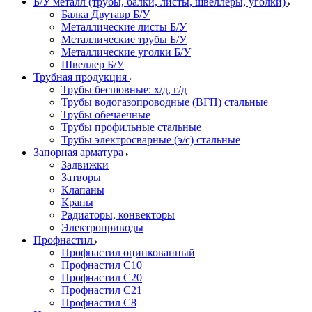
Б/У металл (трубы, балки, листы, швеллеры, уголки)
Балка Двутавр Б/У
Металлические листы Б/У
Металлические трубы Б/У
Металлические уголки Б/У
Швеллер Б/У
Трубная продукция
Трубы бесшовные: х/д, г/д
Трубы водогазопроводные (ВГП) стальные
Трубы обечаечные
Трубы профильные стальные
Трубы электросварные (э/с) стальные
Запорная арматура
Задвижки
Затворы
Клапаны
Краны
Радиаторы, конвекторы
Электроприводы
Профнастил
Профнастил оцинкованный
Профнастил С10
Профнастил С20
Профнастил С21
Профнастил С8