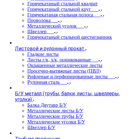
Горячекатаный стальной квадрат
Горячекатаный стальной круг
Горячекатаная стальная полоса
Проволока
Металлический уголок
Швеллер
Горячекатаный стальной шестигранник
Листовой и рулонный прокат
Гладкие листы
Листы г/к, х/к, оцинкованные
Окрашенные металлические листы
Просечно-вытяжные листы (ПВЛ)
Рифленые и перфорированные листы
Рулонная сталь
Б/У металл (трубы, балки, листы, швеллеры,
уголки)
Балка Двутавр Б/У
Металлические листы Б/У
Металлические трубы Б/У
Металлические уголки Б/У
Швеллер Б/У
Трубная продукция