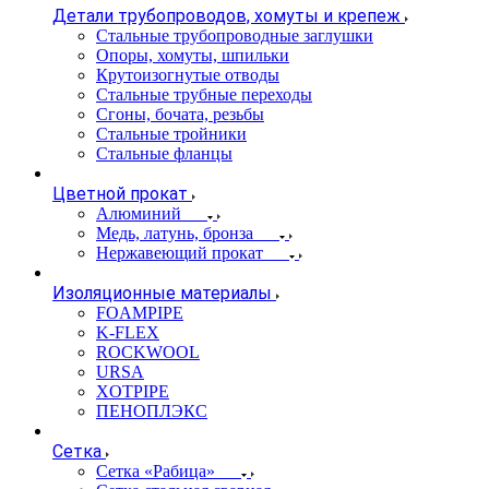
Детали трубопроводов, хомуты и крепеж
Стальные трубопроводные заглушки
Опоры, хомуты, шпильки
Крутоизогнутые отводы
Стальные трубные переходы
Сгоны, бочата, резьбы
Стальные тройники
Стальные фланцы
Цветной прокат
Алюминий
Медь, латунь, бронза
Нержавеющий прокат
Изоляционные материалы
FOAMPIPE
K-FLEX
ROCKWOOL
URSA
XOTPIPE
ПЕНОПЛЭКС
Сетка
Сетка «Рабица»