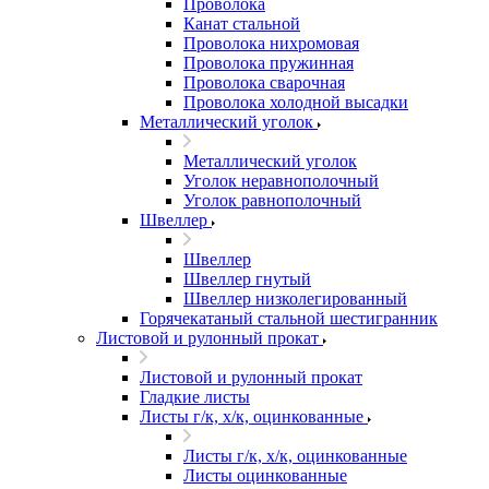
Проволока
Канат стальной
Проволока нихромовая
Проволока пружинная
Проволока сварочная
Проволока холодной высадки
Металлический уголок
Металлический уголок
Уголок неравнополочный
Уголок равнополочный
Швеллер
Швеллер
Швеллер гнутый
Швеллер низколегированный
Горячекатаный стальной шестигранник
Листовой и рулонный прокат
Листовой и рулонный прокат
Гладкие листы
Листы г/к, х/к, оцинкованные
Листы г/к, х/к, оцинкованные
Листы оцинкованные