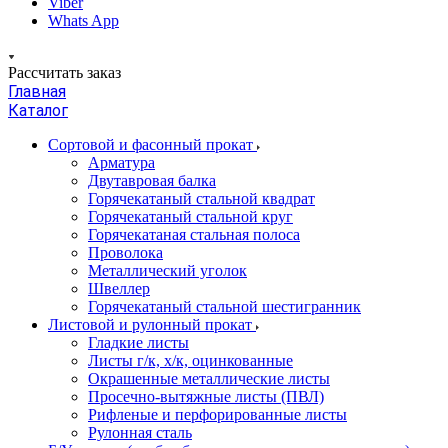
Viber
Whats App
Рассчитать заказ
Главная
Каталог
Сортовой и фасонный прокат
Арматура
Двутавровая балка
Горячекатаный стальной квадрат
Горячекатаный стальной круг
Горячекатаная стальная полоса
Проволока
Металлический уголок
Швеллер
Горячекатаный стальной шестигранник
Листовой и рулонный прокат
Гладкие листы
Листы г/к, х/к, оцинкованные
Окрашенные металлические листы
Просечно-вытяжные листы (ПВЛ)
Рифленые и перфорированные листы
Рулонная сталь