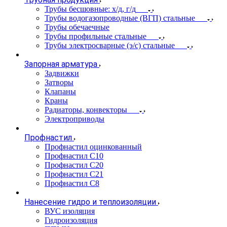
Трубы бесшовные: х/д, г/д
Трубы водогазопроводные (ВГП) стальные
Трубы обечаечные
Трубы профильные стальные
Трубы электросварные (э/с) стальные
Запорная арматура
Задвижки
Затворы
Клапаны
Краны
Радиаторы, конвекторы
Электроприводы
Профнастил
Профнастил оцинкованный
Профнастил С10
Профнастил С20
Профнастил С21
Профнастил С8
Нанесение гидро и теплоизоляции
ВУС изоляция
Гидроизоляция