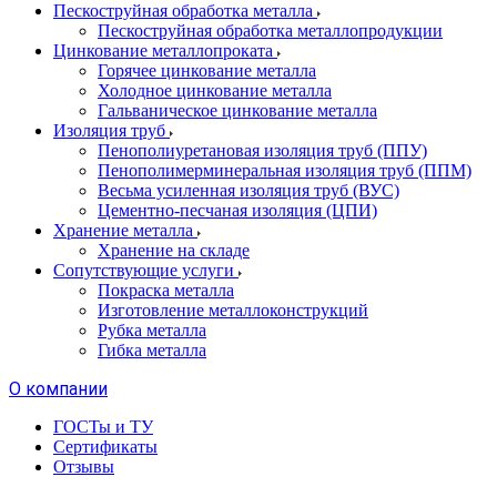
Пескоструйная обработка металла
Пескоструйная обработка металлопродукции
Цинкование металлопроката
Горячее цинкование металла
Холодное цинкование металла
Гальваническое цинкование металла
Изоляция труб
Пенополиуретановая изоляция труб (ППУ)
Пенополимерминеральная изоляция труб (ППМ)
Весьма усиленная изоляция труб (ВУС)
Цементно-песчаная изоляция (ЦПИ)
Хранение металла
Хранение на складе
Сопутствующие услуги
Покраска металла
Изготовление металлоконструкций
Рубка металла
Гибка металла
О компании
ГОСТы и ТУ
Сертификаты
Отзывы