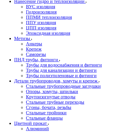
Нанесение гидро и теплоизоляции
ВУС изоляция
Гидроизоляция
ППМИ теплоизоляция
ППУ изоляция
ЦПП изоляция
Эпоксидная изоляция
Метизы
Анкеры
Крепеж
Саморезы
ПНД трубы, фитинги
Трубы для водоснабжения и фитинги
Трубы для канализации и фитинги
Трубы полиэтиленовые и фитинги
Детали трубопроводов, хомуты и крепеж
Стальные трубопроводные заглушки
Опоры, хомуты, шпильки
Крутоизогнутые отводы
Стальные трубные переходы
Сгоны, бочата, резьбы
Стальные тройники
Стальные фланцы
Цветной прокат
Алюминий