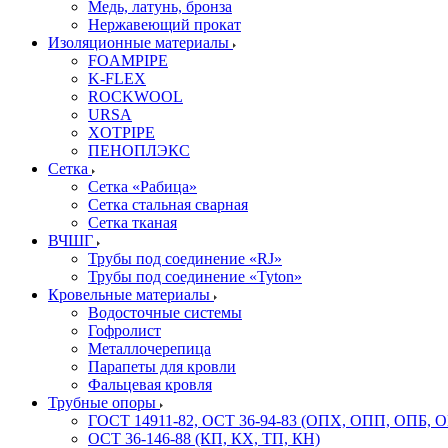
Медь, латунь, бронза
Нержавеющий прокат
Изоляционные материалы
FOAMPIPE
K-FLEX
ROCKWOOL
URSA
XOTPIPE
ПЕНОПЛЭКС
Сетка
Сетка «Рабица»
Сетка стальная сварная
Сетка тканая
ВЧШГ
Трубы под соединение «RJ»
Трубы под соединение «Tyton»
Кровельные материалы
Водосточные системы
Гофролист
Металлочерепица
Парапеты для кровли
Фальцевая кровля
Трубные опоры
ГОСТ 14911-82, ОСТ 36-94-83 (ОПХ, ОПП, ОПБ, 
ОСТ 36-146-88 (КП, КХ, ТП, КН)