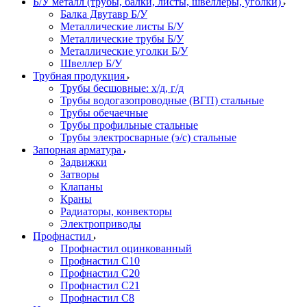
Б/У металл (трубы, балки, листы, швеллеры, уголки)
Балка Двутавр Б/У
Металлические листы Б/У
Металлические трубы Б/У
Металлические уголки Б/У
Швеллер Б/У
Трубная продукция
Трубы бесшовные: х/д, г/д
Трубы водогазопроводные (ВГП) стальные
Трубы обечаечные
Трубы профильные стальные
Трубы электросварные (э/с) стальные
Запорная арматура
Задвижки
Затворы
Клапаны
Краны
Радиаторы, конвекторы
Электроприводы
Профнастил
Профнастил оцинкованный
Профнастил С10
Профнастил С20
Профнастил С21
Профнастил С8