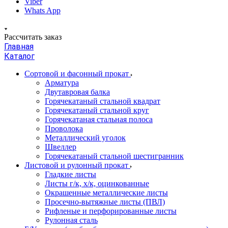
Viber
Whats App
Рассчитать заказ
Главная
Каталог
Сортовой и фасонный прокат
Арматура
Двутавровая балка
Горячекатаный стальной квадрат
Горячекатаный стальной круг
Горячекатаная стальная полоса
Проволока
Металлический уголок
Швеллер
Горячекатаный стальной шестигранник
Листовой и рулонный прокат
Гладкие листы
Листы г/к, х/к, оцинкованные
Окрашенные металлические листы
Просечно-вытяжные листы (ПВЛ)
Рифленые и перфорированные листы
Рулонная сталь