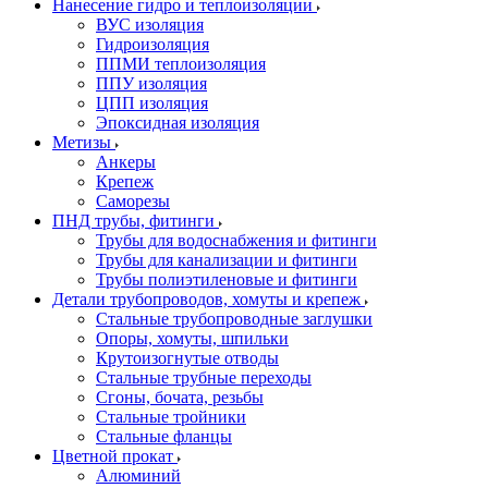
Нанесение гидро и теплоизоляции
ВУС изоляция
Гидроизоляция
ППМИ теплоизоляция
ППУ изоляция
ЦПП изоляция
Эпоксидная изоляция
Метизы
Анкеры
Крепеж
Саморезы
ПНД трубы, фитинги
Трубы для водоснабжения и фитинги
Трубы для канализации и фитинги
Трубы полиэтиленовые и фитинги
Детали трубопроводов, хомуты и крепеж
Стальные трубопроводные заглушки
Опоры, хомуты, шпильки
Крутоизогнутые отводы
Стальные трубные переходы
Сгоны, бочата, резьбы
Стальные тройники
Стальные фланцы
Цветной прокат
Алюминий