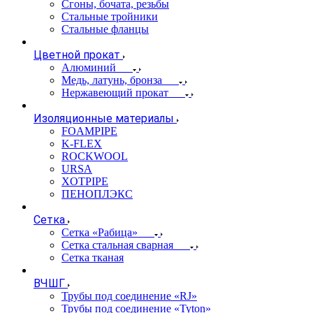
Сгоны, бочата, резьбы
Стальные тройники
Стальные фланцы
Цветной прокат
Алюминий
Медь, латунь, бронза
Нержавеющий прокат
Изоляционные материалы
FOAMPIPE
K-FLEX
ROCKWOOL
URSA
XOTPIPE
ПЕНОПЛЭКС
Сетка
Сетка «Рабица»
Сетка стальная сварная
Сетка тканая
ВЧШГ
Трубы под соединение «RJ»
Трубы под соединение «Tyton»