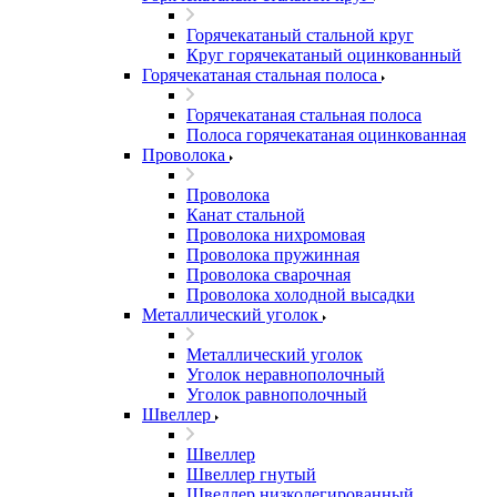
Горячекатаный стальной круг
Круг горячекатаный оцинкованный
Горячекатаная стальная полоса
Горячекатаная стальная полоса
Полоса горячекатаная оцинкованная
Проволока
Проволока
Канат стальной
Проволока нихромовая
Проволока пружинная
Проволока сварочная
Проволока холодной высадки
Металлический уголок
Металлический уголок
Уголок неравнополочный
Уголок равнополочный
Швеллер
Швеллер
Швеллер гнутый
Швеллер низколегированный