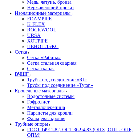
Медь, латунь, бронза
Нержавеющий прокат
Изоляционные материалы
FOAMPIPE
K-FLEX
ROCKWOOL
URSA
XOTPIPE
ПЕНОПЛЭКС
Сетка
Сетка «Рабица»
Сетка стальная сварная
Сетка тканая
ВЧШГ
Трубы под соединение «RJ»
Трубы под соединение «Tyton»
Кровельные материалы
Водосточные системы
Гофролист
Металлочерепица
Парапеты для кровли
Фальцевая кровля
Трубные опоры
ГОСТ 14911-82, ОСТ 36-94-83 (ОПХ, ОПП, ОПБ,
ОПМ)