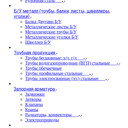
Рулонная сталь
Б/У металл (трубы, балки, листы, швеллеры,
уголки)
Балка Двутавр Б/У
Металлические листы Б/У
Металлические трубы Б/У
Металлические уголки Б/У
Швеллер Б/У
Трубная продукция
Трубы бесшовные: х/д, г/д
Трубы водогазопроводные (ВГП) стальные
Трубы обечаечные
Трубы профильные стальные
Трубы электросварные (э/с) стальные
Запорная арматура
Задвижки
Затворы
Клапаны
Краны
Радиаторы, конвекторы
Электроприводы