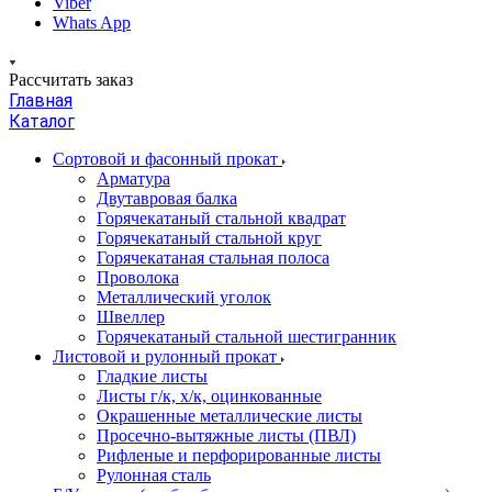
Viber
Whats App
Рассчитать заказ
Главная
Каталог
Сортовой и фасонный прокат
Арматура
Двутавровая балка
Горячекатаный стальной квадрат
Горячекатаный стальной круг
Горячекатаная стальная полоса
Проволока
Металлический уголок
Швеллер
Горячекатаный стальной шестигранник
Листовой и рулонный прокат
Гладкие листы
Листы г/к, х/к, оцинкованные
Окрашенные металлические листы
Просечно-вытяжные листы (ПВЛ)
Рифленые и перфорированные листы
Рулонная сталь