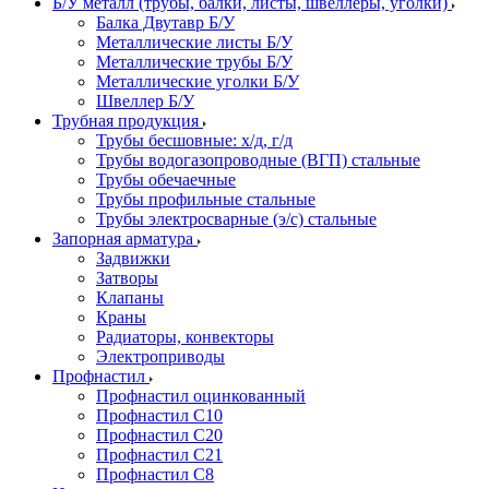
Б/У металл (трубы, балки, листы, швеллеры, уголки)
Балка Двутавр Б/У
Металлические листы Б/У
Металлические трубы Б/У
Металлические уголки Б/У
Швеллер Б/У
Трубная продукция
Трубы бесшовные: х/д, г/д
Трубы водогазопроводные (ВГП) стальные
Трубы обечаечные
Трубы профильные стальные
Трубы электросварные (э/с) стальные
Запорная арматура
Задвижки
Затворы
Клапаны
Краны
Радиаторы, конвекторы
Электроприводы
Профнастил
Профнастил оцинкованный
Профнастил С10
Профнастил С20
Профнастил С21
Профнастил С8