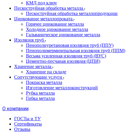
КМД под ключ
Пескоструйная обработка металла
Пескоструйная обработка металлопродукции
Цинкование металлопроката
Горячее цинкование металла
Холодное цинкование металла
Гальваническое цинкование металла
Изоляция труб
Пенополиуретановая изоляция труб (ППУ)
Пенополимерминеральная изоляция труб (ППМ)
Весьма усиленная изоляция труб (ВУС)
Цементно-песчаная изоляция (ЦПИ)
Хранение металла
Хранение на складе
Сопутствующие услуги
Покраска металла
Изготовление металлоконструкций
Рубка металла
Гибка металла
О компании
ГОСТы и ТУ
Сертификаты
Отзывы