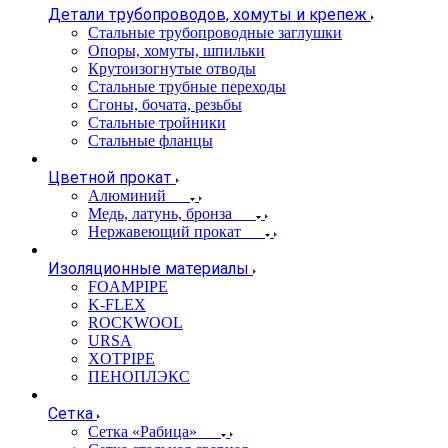
Детали трубопроводов, хомуты и крепеж
Стальные трубопроводные заглушки
Опоры, хомуты, шпильки
Крутоизогнутые отводы
Стальные трубные переходы
Сгоны, бочата, резьбы
Стальные тройники
Стальные фланцы
Цветной прокат
Алюминий
Медь, латунь, бронза
Нержавеющий прокат
Изоляционные материалы
FOAMPIPE
K-FLEX
ROCKWOOL
URSA
XOTPIPE
ПЕНОПЛЭКС
Сетка
Сетка «Рабица»