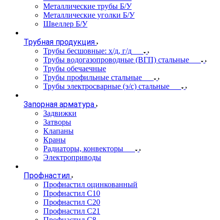
Металлические трубы Б/У
Металлические уголки Б/У
Швеллер Б/У
Трубная продукция
Трубы бесшовные: х/д, г/д
Трубы водогазопроводные (ВГП) стальные
Трубы обечаечные
Трубы профильные стальные
Трубы электросварные (э/с) стальные
Запорная арматура
Задвижки
Затворы
Клапаны
Краны
Радиаторы, конвекторы
Электроприводы
Профнастил
Профнастил оцинкованный
Профнастил С10
Профнастил С20
Профнастил С21
Профнастил С8