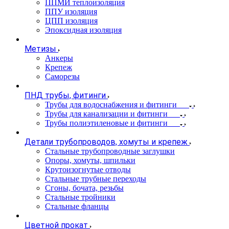
ППМИ теплоизоляция
ППУ изоляция
ЦПП изоляция
Эпоксидная изоляция
Метизы
Анкеры
Крепеж
Саморезы
ПНД трубы, фитинги
Трубы для водоснабжения и фитинги
Трубы для канализации и фитинги
Трубы полиэтиленовые и фитинги
Детали трубопроводов, хомуты и крепеж
Стальные трубопроводные заглушки
Опоры, хомуты, шпильки
Крутоизогнутые отводы
Стальные трубные переходы
Сгоны, бочата, резьбы
Стальные тройники
Стальные фланцы
Цветной прокат