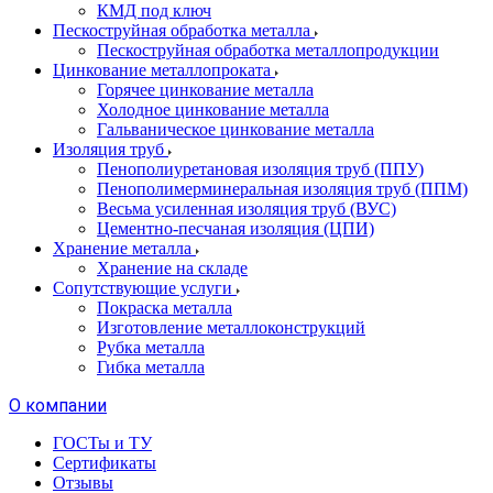
КМД под ключ
Пескоструйная обработка металла
Пескоструйная обработка металлопродукции
Цинкование металлопроката
Горячее цинкование металла
Холодное цинкование металла
Гальваническое цинкование металла
Изоляция труб
Пенополиуретановая изоляция труб (ППУ)
Пенополимерминеральная изоляция труб (ППМ)
Весьма усиленная изоляция труб (ВУС)
Цементно-песчаная изоляция (ЦПИ)
Хранение металла
Хранение на складе
Сопутствующие услуги
Покраска металла
Изготовление металлоконструкций
Рубка металла
Гибка металла
О компании
ГОСТы и ТУ
Сертификаты
Отзывы