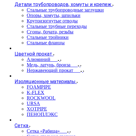
Детали трубопроводов, хомуты и крепеж
Стальные трубопроводные заглушки
Опоры, хомуты, шпильки
Крутоизогнутые отводы
Стальные трубные переходы
Сгоны, бочата, резьбы
Стальные тройники
Стальные фланцы
Цветной прокат
Алюминий
Медь, латунь, бронза
Нержавеющий прокат
Изоляционные материалы
FOAMPIPE
K-FLEX
ROCKWOOL
URSA
XOTPIPE
ПЕНОПЛЭКС
Сетка
Сетка «Рабица»