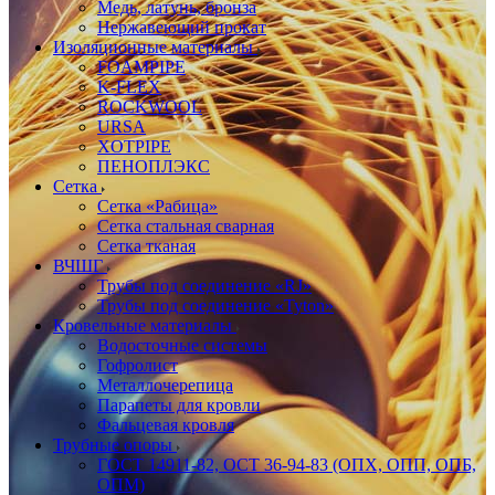
Медь, латунь, бронза
Нержавеющий прокат
Изоляционные материалы
FOAMPIPE
K-FLEX
ROCKWOOL
URSA
XOTPIPE
ПЕНОПЛЭКС
Сетка
Сетка «Рабица»
Сетка стальная сварная
Сетка тканая
ВЧШГ
Трубы под соединение «RJ»
Трубы под соединение «Tyton»
Кровельные материалы
Водосточные системы
Гофролист
Металлочерепица
Парапеты для кровли
Фальцевая кровля
Трубные опоры
ГОСТ 14911-82, ОСТ 36-94-83 (ОПХ, ОПП, ОПБ,
ОПМ)