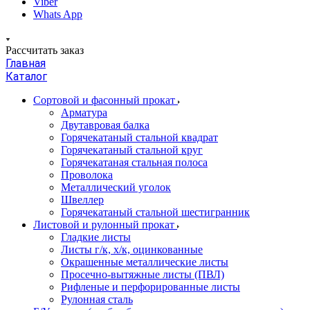
Viber
Whats App
Рассчитать заказ
Главная
Каталог
Сортовой и фасонный прокат
Арматура
Двутавровая балка
Горячекатаный стальной квадрат
Горячекатаный стальной круг
Горячекатаная стальная полоса
Проволока
Металлический уголок
Швеллер
Горячекатаный стальной шестигранник
Листовой и рулонный прокат
Гладкие листы
Листы г/к, х/к, оцинкованные
Окрашенные металлические листы
Просечно-вытяжные листы (ПВЛ)
Рифленые и перфорированные листы
Рулонная сталь