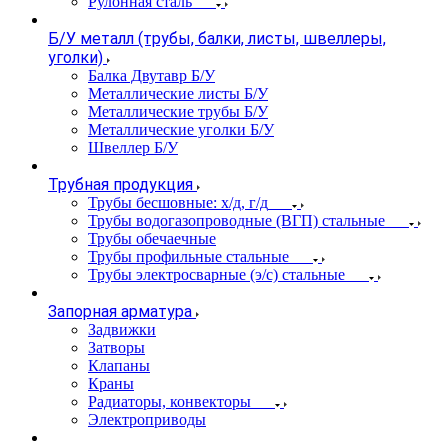
Рулонная сталь
Б/У металл (трубы, балки, листы, швеллеры,
уголки)
Балка Двутавр Б/У
Металлические листы Б/У
Металлические трубы Б/У
Металлические уголки Б/У
Швеллер Б/У
Трубная продукция
Трубы бесшовные: х/д, г/д
Трубы водогазопроводные (ВГП) стальные
Трубы обечаечные
Трубы профильные стальные
Трубы электросварные (э/с) стальные
Запорная арматура
Задвижки
Затворы
Клапаны
Краны
Радиаторы, конвекторы
Электроприводы