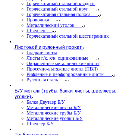
Горячекатаный стальной квадрат
Горячекатаный стальной круг
Горячекатаная стальная полоса
Проволока
Металлический уголок
Швеллер
Горячекатаный стальной шестигранник
Листовой и рулонный прокат
Гладкие листы
Листы г/к, х/к, оцинкованные
Окрашенные металлические листы
Просечно-вытяжные листы (ПВЛ)
Рифленые и перфорированные листы
Рулонная сталь
Б/У металл (трубы, балки, листы, швеллеры,
уголки)
Балка Двутавр Б/У
Металлические листы Б/У
Металлические трубы Б/У
Металлические уголки Б/У
Швеллер Б/У
Трубная продукция