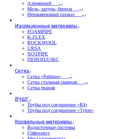
Алюминий
Медь, латунь, бронза
Нержавеющий прокат
Изоляционные материалы
FOAMPIPE
K-FLEX
ROCKWOOL
URSA
XOTPIPE
ПЕНОПЛЭКС
Сетка
Сетка «Рабица»
Сетка стальная сварная
Сетка тканая
ВЧШГ
Трубы под соединение «RJ»
Трубы под соединение «Tyton»
Кровельные материалы
Водосточные системы
Гофролист
Металлочерепица