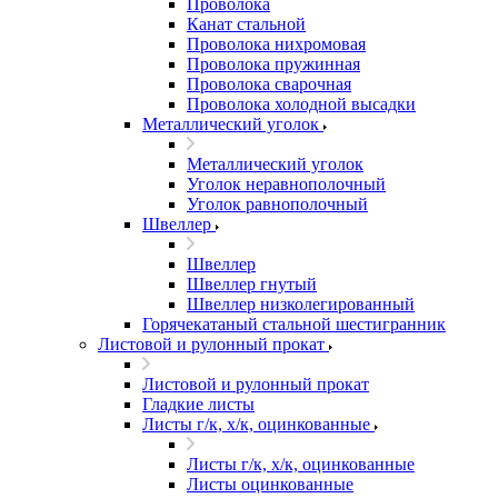
Проволока
Канат стальной
Проволока нихромовая
Проволока пружинная
Проволока сварочная
Проволока холодной высадки
Металлический уголок
Металлический уголок
Уголок неравнополочный
Уголок равнополочный
Швеллер
Швеллер
Швеллер гнутый
Швеллер низколегированный
Горячекатаный стальной шестигранник
Листовой и рулонный прокат
Листовой и рулонный прокат
Гладкие листы
Листы г/к, х/к, оцинкованные
Листы г/к, х/к, оцинкованные
Листы оцинкованные