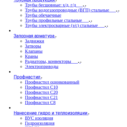
Трубы бесшовные: х/д, г/д
Трубы водогазопроводные (ВГП) стальные
Трубы обечаечные
Трубы профильные стальные
Трубы электросварные (э/с) стальные
Запорная арматура
Задвижки
Затворы
Клапаны
Краны
Радиаторы, конвекторы
Электроприводы
Профнастил
Профнастил оцинкованный
Профнастил С10
Профнастил С20
Профнастил С21
Профнастил С8
Нанесение гидро и теплоизоляции
ВУС изоляция
Гидроизоляция