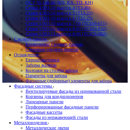
ОСТ 36-146-88 (КП, КХ, ТП, КН)
Серия 4.903-10 выпуск 4 (Т3-46)
Серия 4.903-10 выпуск 5 (Т13-21)
Серия 4.903-10 выпуск 6 (Т22-25)
Серия 5.903-10 выпуск 7-95 (ТС659-671)
Серия 5.903-10 выпуск 8-95 (ТС623-632)
Серия 5.903-13 выпуск 6-95 (ТС676-682)
Сэндвич-панели
Кровельные сэндвич-панели
Стеновые сэндвич-панели
Ограждения
Евроштакетники
Заборы жалюзи
Колпаки на столбы забора
Парапеты для забора
Фасонные (доборные) элементы для забора
Фасадные системы
Вентилируемые фасады из оцинкованной стали
Корзины для кондиционеров
Линеарные панели
Перфорированные фасадные панели
Фасадные кассеты
Фасады из нержавеющей стали
Металлоизделия
Металлические двери