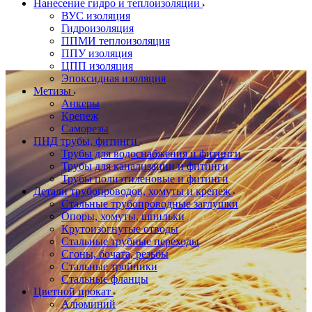
Нанесение гидро и теплоизоляции
ВУС изоляция
Гидроизоляция
ППМИ теплоизоляция
ППУ изоляция
ЦПП изоляция
Эпоксидная изоляция
Метизы
Анкеры
Крепеж
Саморезы
ПНД трубы, фитинги
Трубы для водоснабжения и фитинги
Трубы для канализации и фитинги
Трубы полиэтиленовые и фитинги
Детали трубопроводов, хомуты и крепеж
Стальные трубопроводные заглушки
Опоры, хомуты, шпильки
Крутоизогнутые отводы
Стальные трубные переходы
Сгоны, бочата, резьбы
Стальные тройники
Стальные фланцы
Цветной прокат
Алюминий