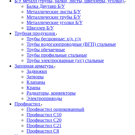
Б/У металл (трубы, балки, листы, швеллеры, уголки)
Балка Двутавр Б/У
Металлические листы Б/У
Металлические трубы Б/У
Металлические уголки Б/У
Швеллер Б/У
Трубная продукция
Трубы бесшовные: х/д, г/д
Трубы водогазопроводные (ВГП) стальные
Трубы обечаечные
Трубы профильные стальные
Трубы электросварные (э/с) стальные
Запорная арматура
Задвижки
Затворы
Клапаны
Краны
Радиаторы, конвекторы
Электроприводы
Профнастил
Профнастил оцинкованный
Профнастил С10
Профнастил С20
Профнастил С21
Профнастил С8