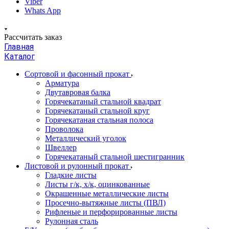
Viber
Whats App
Рассчитать заказ
Главная
Каталог
Сортовой и фасонный прокат
Арматура
Двутавровая балка
Горячекатаный стальной квадрат
Горячекатаный стальной круг
Горячекатаная стальная полоса
Проволока
Металлический уголок
Швеллер
Горячекатаный стальной шестигранник
Листовой и рулонный прокат
Гладкие листы
Листы г/к, х/к, оцинкованные
Окрашенные металлические листы
Просечно-вытяжные листы (ПВЛ)
Рифленые и перфорированные листы
Рулонная сталь