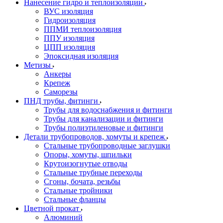
Нанесение гидро и теплоизоляции
ВУС изоляция
Гидроизоляция
ППМИ теплоизоляция
ППУ изоляция
ЦПП изоляция
Эпоксидная изоляция
Метизы
Анкеры
Крепеж
Саморезы
ПНД трубы, фитинги
Трубы для водоснабжения и фитинги
Трубы для канализации и фитинги
Трубы полиэтиленовые и фитинги
Детали трубопроводов, хомуты и крепеж
Стальные трубопроводные заглушки
Опоры, хомуты, шпильки
Крутоизогнутые отводы
Стальные трубные переходы
Сгоны, бочата, резьбы
Стальные тройники
Стальные фланцы
Цветной прокат
Алюминий