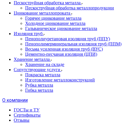
Пескоструйная обработка металла
Пескоструйная обработка металлопродукции
Цинкование металлопроката
Горячее цинкование металла
Холодное цинкование металла
Гальваническое цинкование металла
Изоляция труб
Пенополиуретановая изоляция труб (ППУ)
Пенополимерминеральная изоляция труб (ППМ)
Весьма усиленная изоляция труб (ВУС)
Цементно-песчаная изоляция (ЦПИ)
Хранение металла
Хранение на складе
Сопутствующие услуги
Покраска металла
Изготовление металлоконструкций
Рубка металла
Гибка металла
О компании
ГОСТы и ТУ
Сертификаты
Отзывы