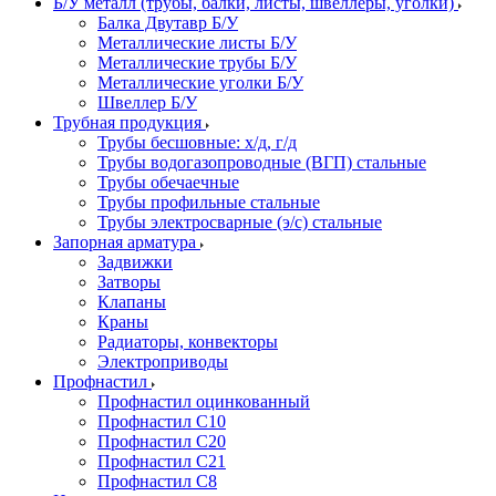
Б/У металл (трубы, балки, листы, швеллеры, уголки)
Балка Двутавр Б/У
Металлические листы Б/У
Металлические трубы Б/У
Металлические уголки Б/У
Швеллер Б/У
Трубная продукция
Трубы бесшовные: х/д, г/д
Трубы водогазопроводные (ВГП) стальные
Трубы обечаечные
Трубы профильные стальные
Трубы электросварные (э/с) стальные
Запорная арматура
Задвижки
Затворы
Клапаны
Краны
Радиаторы, конвекторы
Электроприводы
Профнастил
Профнастил оцинкованный
Профнастил С10
Профнастил С20
Профнастил С21
Профнастил С8