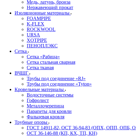
Медь, латунь, бронза
Нержавеющий прокат
Изоляционные материалы
FOAMPIPE
K-FLEX
ROCKWOOL
URSA
XOTPIPE
ПЕНОПЛЭКС
Сетка
Сетка «Рабица»
Сетка стальная сварная
Сетка тканая
ВЧШГ
Трубы под соединение «RJ»
Трубы под соединение «Tyton»
Кровельные материалы
Водосточные системы
Гофролист
Металлочерепица
Парапеты для кровли
Фальцевая кровля
Трубные опоры
ГОСТ 14911-82, ОСТ 36-94-83 (ОПХ, ОПП, ОПБ, 
ОСТ 36-146-88 (КП, КХ, ТП, КН)