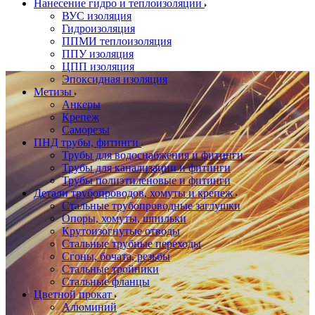
Нанесение гидро и теплоизоляции
ВУС изоляция
Гидроизоляция
ППМИ теплоизоляция
ППУ изоляция
ЦПП изоляция
Эпоксидная изоляция
Метизы
Анкеры
Крепеж
Саморезы
ПНД трубы, фитинги
Трубы для водоснабжения и фитинги
Трубы для канализации и фитинги
Трубы полиэтиленовые и фитинги
Детали трубопроводов, хомуты и крепеж
Стальные трубопроводные заглушки
Опоры, хомуты, шпильки
Крутоизогнутые отводы
Стальные трубные переходы
Сгоны, бочата, резьбы
Стальные тройники
Стальные фланцы
Цветной прокат
Алюминий