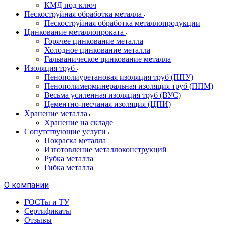
КМД под ключ
Пескоструйная обработка металла
Пескоструйная обработка металлопродукции
Цинкование металлопроката
Горячее цинкование металла
Холодное цинкование металла
Гальваническое цинкование металла
Изоляция труб
Пенополиуретановая изоляция труб (ППУ)
Пенополимерминеральная изоляция труб (ППМ)
Весьма усиленная изоляция труб (ВУС)
Цементно-песчаная изоляция (ЦПИ)
Хранение металла
Хранение на складе
Сопутствующие услуги
Покраска металла
Изготовление металлоконструкций
Рубка металла
Гибка металла
О компании
ГОСТы и ТУ
Сертификаты
Отзывы