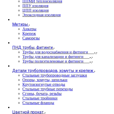
ППМИ теплоизоляция
ППУ изоляция
ЦПП изоляция
Эпоксидная изоляция
Метизы
Анкеры
Крепеж
Саморезы
ПНД трубы, фитинги
Трубы для водоснабжения и фитинги
Трубы для канализации и фитинги
Трубы полиэтиленовые и фитинги
Детали трубопроводов, хомуты и крепеж
Стальные трубопроводные заглушки
Опоры, хомуты, шпильки
Крутоизогнутые отводы
Стальные трубные переходы
Сгоны, бочата, резьбы
Стальные тройники
Стальные фланцы
Цветной прокат