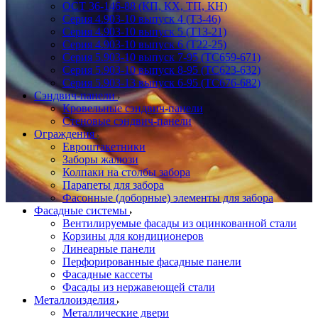
ОСТ 36-146-88 (КП, КХ, ТП, КН)
Серия 4.903-10 выпуск 4 (Т3-46)
Серия 4.903-10 выпуск 5 (Т13-21)
Серия 4.903-10 выпуск 6 (Т22-25)
Серия 5.903-10 выпуск 7-95 (ТС659-671)
Серия 5.903-10 выпуск 8-95 (ТС623-632)
Серия 5.903-13 выпуск 6-95 (ТС676-682)
Сэндвич-панели
Кровельные сэндвич-панели
Стеновые сэндвич-панели
Ограждения
Евроштакетники
Заборы жалюзи
Колпаки на столбы забора
Парапеты для забора
Фасонные (доборные) элементы для забора
Фасадные системы
Вентилируемые фасады из оцинкованной стали
Корзины для кондиционеров
Линеарные панели
Перфорированные фасадные панели
Фасадные кассеты
Фасады из нержавеющей стали
Металлоизделия
Металлические двери