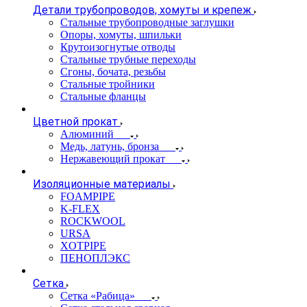
Детали трубопроводов, хомуты и крепеж
Стальные трубопроводные заглушки
Опоры, хомуты, шпильки
Крутоизогнутые отводы
Стальные трубные переходы
Сгоны, бочата, резьбы
Стальные тройники
Стальные фланцы
Цветной прокат
Алюминий
Медь, латунь, бронза
Нержавеющий прокат
Изоляционные материалы
FOAMPIPE
K-FLEX
ROCKWOOL
URSA
XOTPIPE
ПЕНОПЛЭКС
Сетка
Сетка «Рабица»