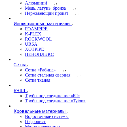
Алюминий
Медь, латунь, бронза
Нержавеющий прокат
Изоляционные материалы
FOAMPIPE
K-FLEX
ROCKWOOL
URSA
XOTPIPE
ПЕНОПЛЭКС
Сетка
Сетка «Рабица»
Сетка стальная сварная
Сетка тканая
ВЧШГ
Трубы под соединение «RJ»
Трубы под соединение «Tyton»
Кровельные материалы
Водосточные системы
Гофролист
Металлочерепица