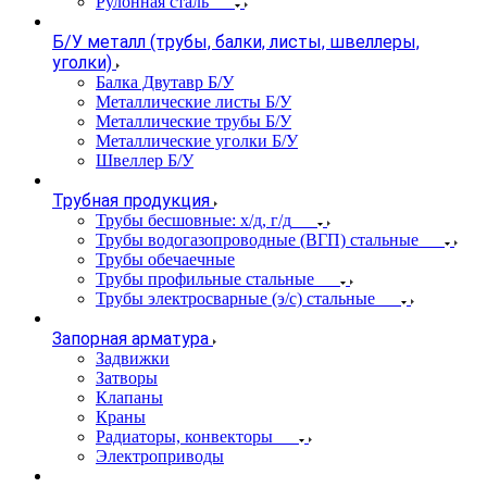
Рулонная сталь
Б/У металл (трубы, балки, листы, швеллеры,
уголки)
Балка Двутавр Б/У
Металлические листы Б/У
Металлические трубы Б/У
Металлические уголки Б/У
Швеллер Б/У
Трубная продукция
Трубы бесшовные: х/д, г/д
Трубы водогазопроводные (ВГП) стальные
Трубы обечаечные
Трубы профильные стальные
Трубы электросварные (э/с) стальные
Запорная арматура
Задвижки
Затворы
Клапаны
Краны
Радиаторы, конвекторы
Электроприводы