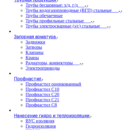
Трубы бесшовные: х/д, г/д
Трубы водогазопроводные (ВГП) стальные
Трубы обечаечные
Трубы профильные стальные
Трубы электросварные (э/с) стальные
Запорная арматура
Задвижки
Затворы
Клапаны
Краны
Радиаторы, конвекторы
Электроприводы
Профнастил
Профнастил оцинкованный
Профнастил С10
Профнастил С20
Профнастил С21
Профнастил С8
Нанесение гидро и теплоизоляции
ВУС изоляция
Гидроизоляция