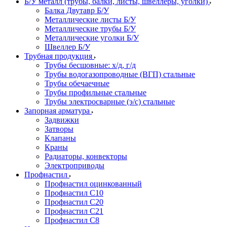
Б/У металл (трубы, балки, листы, швеллеры, уголки)
Балка Двутавр Б/У
Металлические листы Б/У
Металлические трубы Б/У
Металлические уголки Б/У
Швеллер Б/У
Трубная продукция
Трубы бесшовные: х/д, г/д
Трубы водогазопроводные (ВГП) стальные
Трубы обечаечные
Трубы профильные стальные
Трубы электросварные (э/с) стальные
Запорная арматура
Задвижки
Затворы
Клапаны
Краны
Радиаторы, конвекторы
Электроприводы
Профнастил
Профнастил оцинкованный
Профнастил С10
Профнастил С20
Профнастил С21
Профнастил С8