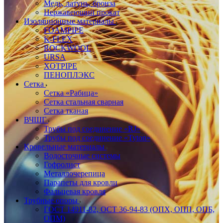
Медь, латунь, бронза
Нержавеющий прокат
Изоляционные материалы
FOAMPIPE
K-FLEX
ROCKWOOL
URSA
XOTPIPE
ПЕНОПЛЭКС
Сетка
Сетка «Рабица»
Сетка стальная сварная
Сетка тканая
ВЧШГ
Трубы под соединение «RJ»
Трубы под соединение «Tyton»
Кровельные материалы
Водосточные системы
Гофролист
Металлочерепица
Парапеты для кровли
Фальцевая кровля
Трубные опоры
ГОСТ 14911-82, ОСТ 36-94-83 (ОПХ, ОПП, ОПБ,
ОПМ)