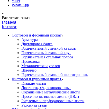
Viber
Whats App
Рассчитать заказ
Главная
Каталог
Сортовой и фасонный прокат
Арматура
Двутавровая балка
Горячекатаный стальной квадрат
Горячекатаный стальной круг
Горячекатаная стальная полоса
Проволока
Металлический уголок
Швеллер
Горячекатаный стальной шестигранник
Листовой и рулонный прокат
Гладкие листы
Листы г/к, х/к, оцинкованные
Окрашенные металлические листы
Просечно-вытяжные листы (ПВЛ)
Рифленые и перфорированные листы
Рулонная сталь