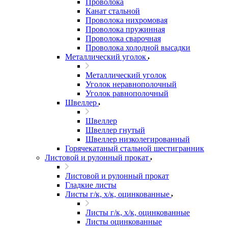
Проволока
Канат стальной
Проволока нихромовая
Проволока пружинная
Проволока сварочная
Проволока холодной высадки
Металлический уголок
Металлический уголок
Уголок неравнополочный
Уголок равнополочный
Швеллер
Швеллер
Швеллер гнутый
Швеллер низколегированный
Горячекатаный стальной шестигранник
Листовой и рулонный прокат
Листовой и рулонный прокат
Гладкие листы
Листы г/к, х/к, оцинкованные
Листы г/к, х/к, оцинкованные
Листы оцинкованные