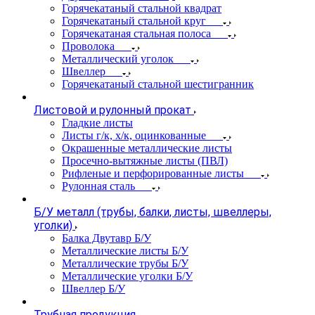
Горячекатаный стальной квадрат
Горячекатаный стальной круг
Горячекатаная стальная полоса
Проволока
Металлический уголок
Швеллер
Горячекатаный стальной шестигранник
Листовой и рулонный прокат
Гладкие листы
Листы г/к, х/к, оцинкованные
Окрашенные металлические листы
Просечно-вытяжные листы (ПВЛ)
Рифленые и перфорированные листы
Рулонная сталь
Б/У металл (трубы, балки, листы, швеллеры,
уголки)
Балка Двутавр Б/У
Металлические листы Б/У
Металлические трубы Б/У
Металлические уголки Б/У
Швеллер Б/У
Трубная продукция