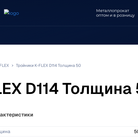
Металлопрокат
оптом и в розницу
-FLEX
Тройники K-FLEX D114 Толщина 50
LEX D114 Толщина
актеристики
щина
5