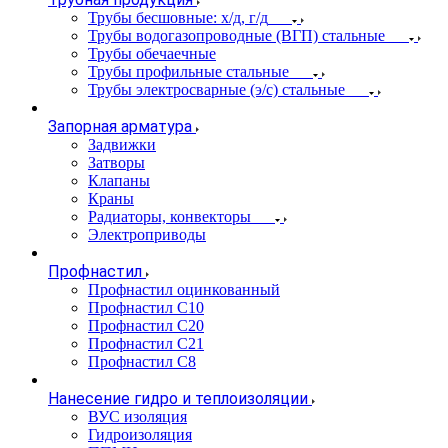
Трубы бесшовные: х/д, г/д
Трубы водогазопроводные (ВГП) стальные
Трубы обечаечные
Трубы профильные стальные
Трубы электросварные (э/с) стальные
Запорная арматура
Задвижки
Затворы
Клапаны
Краны
Радиаторы, конвекторы
Электроприводы
Профнастил
Профнастил оцинкованный
Профнастил С10
Профнастил С20
Профнастил С21
Профнастил С8
Нанесение гидро и теплоизоляции
ВУС изоляция
Гидроизоляция