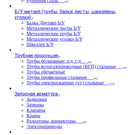
Рулонная сталь
Б/У металл (трубы, балки, листы, швеллеры,
уголки)
Балка Двутавр Б/У
Металлические листы Б/У
Металлические трубы Б/У
Металлические уголки Б/У
Швеллер Б/У
Трубная продукция
Трубы бесшовные: х/д, г/д
Трубы водогазопроводные (ВГП) стальные
Трубы обечаечные
Трубы профильные стальные
Трубы электросварные (э/с) стальные
Запорная арматура
Задвижки
Затворы
Клапаны
Краны
Радиаторы, конвекторы
Электроприводы