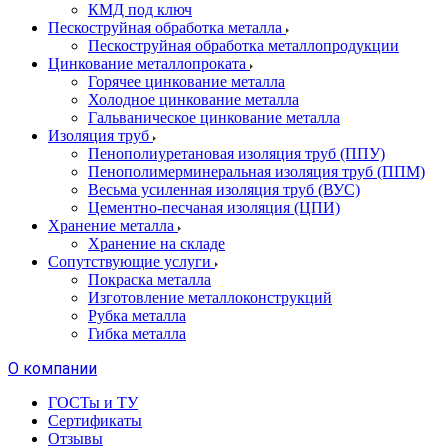
КМД под ключ
Пескоструйная обработка металла
Пескоструйная обработка металлопродукции
Цинкование металлопроката
Горячее цинкование металла
Холодное цинкование металла
Гальваническое цинкование металла
Изоляция труб
Пенополиуретановая изоляция труб (ППУ)
Пенополимерминеральная изоляция труб (ППМ)
Весьма усиленная изоляция труб (ВУС)
Цементно-песчаная изоляция (ЦПИ)
Хранение металла
Хранение на складе
Сопутствующие услуги
Покраска металла
Изготовление металлоконструкций
Рубка металла
Гибка металла
О компании
ГОСТы и ТУ
Сертификаты
Отзывы