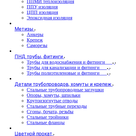
ППМИ теплоизоляция
ППУ изоляция
ЦПП изоляция
Эпоксидная изоляция
Метизы
Анкеры
Крепеж
Саморезы
ПНД трубы, фитинги
Трубы для водоснабжения и фитинги
Трубы для канализации и фитинги
Трубы полиэтиленовые и фитинги
Детали трубопроводов, хомуты и крепеж
Стальные трубопроводные заглушки
Опоры, хомуты, шпильки
Крутоизогнутые отводы
Стальные трубные переходы
Сгоны, бочата, резьбы
Стальные тройники
Стальные фланцы
Цветной прокат