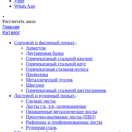
Viber
Whats App
Рассчитать заказ
Главная
Каталог
Сортовой и фасонный прокат
Арматура
Двутавровая балка
Горячекатаный стальной квадрат
Горячекатаный стальной круг
Горячекатаная стальная полоса
Проволока
Металлический уголок
Швеллер
Горячекатаный стальной шестигранник
Листовой и рулонный прокат
Гладкие листы
Листы г/к, х/к, оцинкованные
Окрашенные металлические листы
Просечно-вытяжные листы (ПВЛ)
Рифленые и перфорированные листы
Рулонная сталь