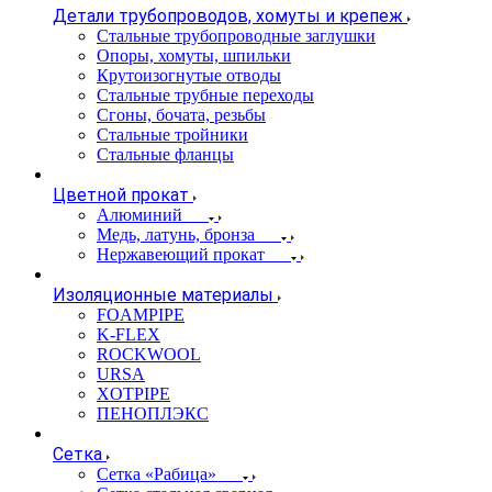
Детали трубопроводов, хомуты и крепеж
Стальные трубопроводные заглушки
Опоры, хомуты, шпильки
Крутоизогнутые отводы
Стальные трубные переходы
Сгоны, бочата, резьбы
Стальные тройники
Стальные фланцы
Цветной прокат
Алюминий
Медь, латунь, бронза
Нержавеющий прокат
Изоляционные материалы
FOAMPIPE
K-FLEX
ROCKWOOL
URSA
XOTPIPE
ПЕНОПЛЭКС
Сетка
Сетка «Рабица»