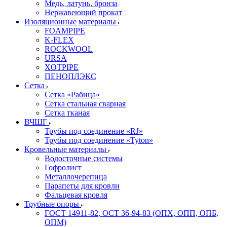
Медь, латунь, бронза
Нержавеющий прокат
Изоляционные материалы
FOAMPIPE
K-FLEX
ROCKWOOL
URSA
XOTPIPE
ПЕНОПЛЭКС
Сетка
Сетка «Рабица»
Сетка стальная сварная
Сетка тканая
ВЧШГ
Трубы под соединение «RJ»
Трубы под соединение «Tyton»
Кровельные материалы
Водосточные системы
Гофролист
Металлочерепица
Парапеты для кровли
Фальцевая кровля
Трубные опоры
ГОСТ 14911-82, ОСТ 36-94-83 (ОПХ, ОПП, ОПБ,
ОПМ)