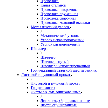
Проволока
Канат стальной
Проволока нихромовая
Проволока пружинная
Проволока сварочная
Проволока холодной высадки
Металлический уголок
Металлический уголок
Уголок неравнополочный
Уголок равнополочный
Швеллер
Швеллер
Швеллер гнутый
Швеллер низколегированный
Горячекатаный стальной шестигранник
Листовой и рулонный прокат
Листовой и рулонный прокат
Гладкие листы
Листы г/к, х/к, оцинкованные
Листы г/к, х/к, оцинкованные
Листы оцинкованные