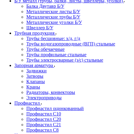
Б/У металл (трубы, балки, листы, швеллеры, уголки)
Балка Двутавр Б/У
Металлические листы Б/У
Металлические трубы Б/У
Металлические уголки Б/У
Швеллер Б/У
Трубная продукция
Трубы бесшовные: х/д, г/д
Трубы водогазопроводные (ВГП) стальные
Трубы обечаечные
Трубы профильные стальные
Трубы электросварные (э/с) стальные
Запорная арматура
Задвижки
Затворы
Клапаны
Краны
Радиаторы, конвекторы
Электроприводы
Профнастил
Профнастил оцинкованный
Профнастил С10
Профнастил С20
Профнастил С21
Профнастил С8