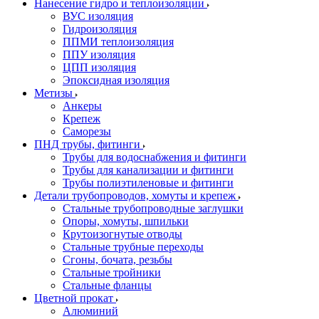
Нанесение гидро и теплоизоляции
ВУС изоляция
Гидроизоляция
ППМИ теплоизоляция
ППУ изоляция
ЦПП изоляция
Эпоксидная изоляция
Метизы
Анкеры
Крепеж
Саморезы
ПНД трубы, фитинги
Трубы для водоснабжения и фитинги
Трубы для канализации и фитинги
Трубы полиэтиленовые и фитинги
Детали трубопроводов, хомуты и крепеж
Стальные трубопроводные заглушки
Опоры, хомуты, шпильки
Крутоизогнутые отводы
Стальные трубные переходы
Сгоны, бочата, резьбы
Стальные тройники
Стальные фланцы
Цветной прокат
Алюминий