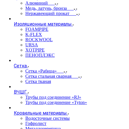
Алюминий
Медь, латунь, бронза
Нержавеющий прокат
Изоляционные материалы
FOAMPIPE
K-FLEX
ROCKWOOL
URSA
XOTPIPE
ПЕНОПЛЭКС
Сетка
Сетка «Рабица»
Сетка стальная сварная
Сетка тканая
ВЧШГ
Трубы под соединение «RJ»
Трубы под соединение «Tyton»
Кровельные материалы
Водосточные системы
Гофролист
Металлочерепица