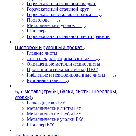
Горячекатаный стальной квадрат
Горячекатаный стальной круг
Горячекатаная стальная полоса
Проволока
Металлический уголок
Швеллер
Горячекатаный стальной шестигранник
Листовой и рулонный прокат
Гладкие листы
Листы г/к, х/к, оцинкованные
Окрашенные металлические листы
Просечно-вытяжные листы (ПВЛ)
Рифленые и перфорированные листы
Рулонная сталь
Б/У металл (трубы, балки, листы, швеллеры,
уголки)
Балка Двутавр Б/У
Металлические листы Б/У
Металлические трубы Б/У
Металлические уголки Б/У
Швеллер Б/У
Трубная продукция