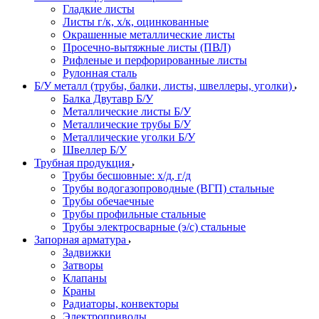
Гладкие листы
Листы г/к, х/к, оцинкованные
Окрашенные металлические листы
Просечно-вытяжные листы (ПВЛ)
Рифленые и перфорированные листы
Рулонная сталь
Б/У металл (трубы, балки, листы, швеллеры, уголки)
Балка Двутавр Б/У
Металлические листы Б/У
Металлические трубы Б/У
Металлические уголки Б/У
Швеллер Б/У
Трубная продукция
Трубы бесшовные: х/д, г/д
Трубы водогазопроводные (ВГП) стальные
Трубы обечаечные
Трубы профильные стальные
Трубы электросварные (э/с) стальные
Запорная арматура
Задвижки
Затворы
Клапаны
Краны
Радиаторы, конвекторы
Электроприводы