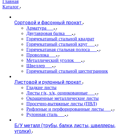
Главная
Каталог
Сортовой и фасонный прокат
Арматура
Двутавровая балка
Горячекатаный стальной квадрат
Горячекатаный стальной круг
Горячекатаная стальная полоса
Проволока
Металлический уголок
Швеллер
Горячекатаный стальной шестигранник
Листовой и рулонный прокат
Гладкие листы
Листы г/к, х/к, оцинкованные
Окрашенные металлические листы
Просечно-вытяжные листы (ПВЛ)
Рифленые и перфорированные листы
Рулонная сталь
Б/У металл (трубы, балки, листы, швеллеры,
уголки)