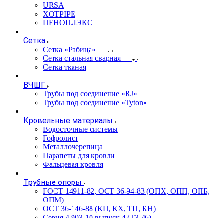
URSA
XOTPIPE
ПЕНОПЛЭКС
Сетка
Сетка «Рабица»
Сетка стальная сварная
Сетка тканая
ВЧШГ
Трубы под соединение «RJ»
Трубы под соединение «Tyton»
Кровельные материалы
Водосточные системы
Гофролист
Металлочерепица
Парапеты для кровли
Фальцевая кровля
Трубные опоры
ГОСТ 14911-82, ОСТ 36-94-83 (ОПХ, ОПП, ОПБ,
ОПМ)
ОСТ 36-146-88 (КП, КХ, ТП, КН)
Серия 4.903-10 выпуск 4 (Т3-46)