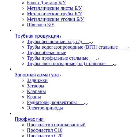
Балка Двутавр Б/У
Металлические листы Б/У
Металлические трубы Б/У
Металлические уголки Б/У
Швеллер Б/У
Трубная продукция
Трубы бесшовные: х/д, г/д
Трубы водогазопроводные (ВГП) стальные
Трубы обечаечные
Трубы профильные стальные
Трубы электросварные (э/с) стальные
Запорная арматура
Задвижки
Затворы
Клапаны
Краны
Радиаторы, конвекторы
Электроприводы
Профнастил
Профнастил оцинкованный
Профнастил С10
Профнастил С20