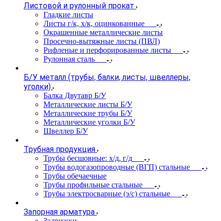
Листовой и рулонный прокат
Гладкие листы
Листы г/к, х/к, оцинкованные
Окрашенные металлические листы
Просечно-вытяжные листы (ПВЛ)
Рифленые и перфорированные листы
Рулонная сталь
Б/У металл (трубы, балки, листы, швеллеры,
уголки)
Балка Двутавр Б/У
Металлические листы Б/У
Металлические трубы Б/У
Металлические уголки Б/У
Швеллер Б/У
Трубная продукция
Трубы бесшовные: х/д, г/д
Трубы водогазопроводные (ВГП) стальные
Трубы обечаечные
Трубы профильные стальные
Трубы электросварные (э/с) стальные
Запорная арматура
Задвижки