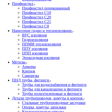
Профнастил
Профнастил оцинкованный
Профнастил С10
Профнастил С20
Профнастил С21
Профнастил С8
Нанесение гидро и теплоизоляции
ВУС изоляция
Гидроизоляция
ППМИ теплоизоляция
ППУ изоляция
ЦПП изоляция
Эпоксидная изоляция
Метизы
Анкеры
Крепеж
Саморезы
ПНД трубы, фитинги
Трубы для водоснабжения и фитинги
Трубы для канализации и фитинги
Трубы полиэтиленовые и фитинги
Детали трубопроводов, хомуты и крепеж
Стальные трубопроводные заглушки
Опоры, хомуты, шпильки
Крутоизогнутые отводы