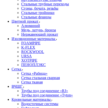
Стальные трубные переходы
Сгоны, бочата, резьбы
Стальные тройники
Стальные фланцы
Цветной прокат
Алюминий
Медь, латунь, бронза
Нержавеющий прокат
Изоляционные материалы
FOAMPIPE
K-FLEX
ROCKWOOL
URSA
XOTPIPE
ПЕНОПЛЭКС
Сетка
Сетка «Рабица»
Сетка стальная сварная
Сетка тканая
ВЧШГ
Трубы под соединение «RJ»
Трубы под соединение «Tyton»
Кровельные материалы
Водосточные системы