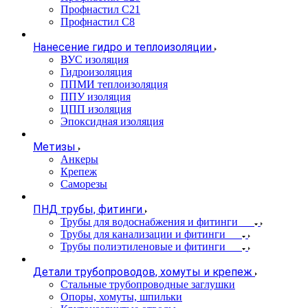
Профнастил С21
Профнастил С8
Нанесение гидро и теплоизоляции
ВУС изоляция
Гидроизоляция
ППМИ теплоизоляция
ППУ изоляция
ЦПП изоляция
Эпоксидная изоляция
Метизы
Анкеры
Крепеж
Саморезы
ПНД трубы, фитинги
Трубы для водоснабжения и фитинги
Трубы для канализации и фитинги
Трубы полиэтиленовые и фитинги
Детали трубопроводов, хомуты и крепеж
Стальные трубопроводные заглушки
Опоры, хомуты, шпильки