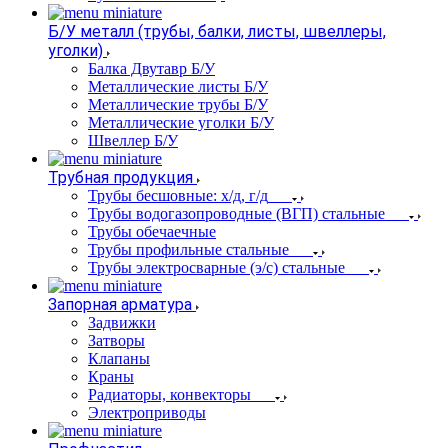
Б/У металл (трубы, балки, листы, швеллеры,
уголки)
Балка Двутавр Б/У
Металлические листы Б/У
Металлические трубы Б/У
Металлические уголки Б/У
Швеллер Б/У
Трубная продукция
Трубы бесшовные: х/д, г/д
Трубы водогазопроводные (ВГП) стальные
Трубы обечаечные
Трубы профильные стальные
Трубы электросварные (э/с) стальные
Запорная арматура
Задвижки
Затворы
Клапаны
Краны
Радиаторы, конвекторы
Электроприводы