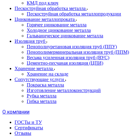
КМД под ключ
Пескоструйная обработка металла
Пескоструйная обработка металлопродукции
Цинкование металлопроката
Горячее цинкование металла
Холодное цинкование металла
Гальваническое цинкование металла
Изоляция труб
Пенополиуретановая изоляция труб (ППУ)
Пенополимерминеральная изоляция труб (ППМ)
Весьма усиленная изоляция труб (ВУС)
Цементно-песчаная изоляция (ЦПИ)
Хранение металла
Хранение на складе
Сопутствующие услуги
Покраска металла
Изготовление металлоконструкций
Рубка металла
Гибка металла
О компании
ГОСТы и ТУ
Сертификаты
Отзывы