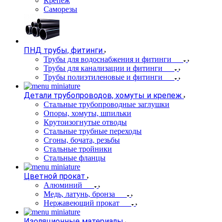
Крепеж
Саморезы
ПНД трубы, фитинги
Трубы для водоснабжения и фитинги
Трубы для канализации и фитинги
Трубы полиэтиленовые и фитинги
Детали трубопроводов, хомуты и крепеж
Стальные трубопроводные заглушки
Опоры, хомуты, шпильки
Крутоизогнутые отводы
Стальные трубные переходы
Сгоны, бочата, резьбы
Стальные тройники
Стальные фланцы
Цветной прокат
Алюминий
Медь, латунь, бронза
Нержавеющий прокат
Изоляционные материалы