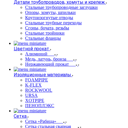
Детали трубопроводов, хомуты и крепеж
Стальные трубопроводные заглушки
Опоры, хомуты, шпильки
Крутоизогнутые отводы
Стальные трубные переходы
Сгоны, бочата, резьбы
Стальные тройники
Стальные фланцы
Цветной прокат
Алюминий
Медь, латунь, бронза
Нержавеющий прокат
Изоляционные материалы
FOAMPIPE
K-FLEX
ROCKWOOL
URSA
XOTPIPE
ПЕНОПЛЭКС
Сетка
Сетка «Рабица»
Сетка стальная сварная