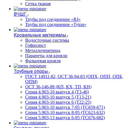
Сетка тканая
ВЧШГ
Трубы под соединение «RJ»
Трубы под соединение «Tyton»
Кровельные материалы
Водосточные системы
Гофролист
Металлочерепица
Парапеты для кровли
Фальцевая кровля
Трубные опоры
ГОСТ 14911-82, ОСТ 36-94-83 (ОПХ, ОПП, ОПБ,
ОПМ)
ОСТ 36-146-88 (КП, КХ, ТП, КН)
Серия 4.903-10 выпуск 4 (Т3-46)
Серия 4.903-10 выпуск 5 (Т13-21)
Серия 4.903-10 выпуск 6 (Т22-25)
Серия 5.903-10 выпуск 7-95 (ТС659-671)
Серия 5.903-10 выпуск 8-95 (ТС623-632)
Серия 5.903-13 выпуск 6-95 (ТС676-682)