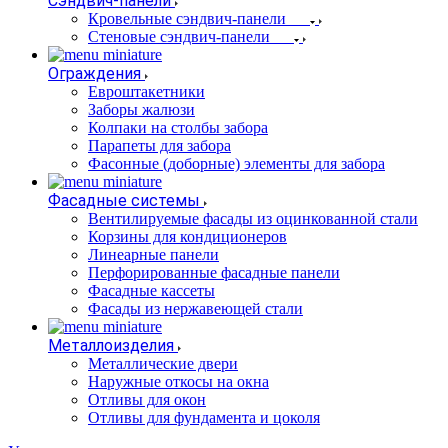
Сэндвич-панели
Кровельные сэндвич-панели
Стеновые сэндвич-панели
Ограждения
Евроштакетники
Заборы жалюзи
Колпаки на столбы забора
Парапеты для забора
Фасонные (доборные) элементы для забора
Фасадные системы
Вентилируемые фасады из оцинкованной стали
Корзины для кондиционеров
Линеарные панели
Перфорированные фасадные панели
Фасадные кассеты
Фасады из нержавеющей стали
Металлоизделия
Металлические двери
Наружные откосы на окна
Отливы для окон
Отливы для фундамента и цоколя