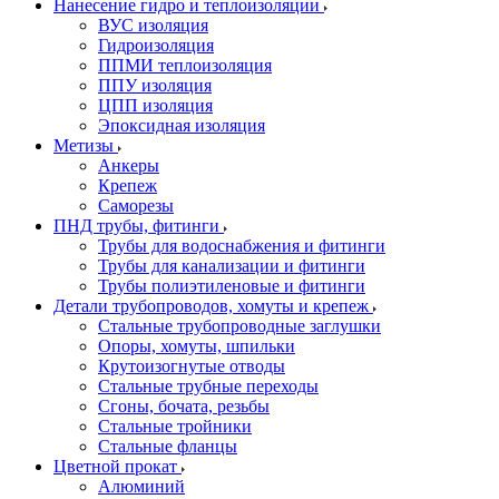
Нанесение гидро и теплоизоляции
ВУС изоляция
Гидроизоляция
ППМИ теплоизоляция
ППУ изоляция
ЦПП изоляция
Эпоксидная изоляция
Метизы
Анкеры
Крепеж
Саморезы
ПНД трубы, фитинги
Трубы для водоснабжения и фитинги
Трубы для канализации и фитинги
Трубы полиэтиленовые и фитинги
Детали трубопроводов, хомуты и крепеж
Стальные трубопроводные заглушки
Опоры, хомуты, шпильки
Крутоизогнутые отводы
Стальные трубные переходы
Сгоны, бочата, резьбы
Стальные тройники
Стальные фланцы
Цветной прокат
Алюминий