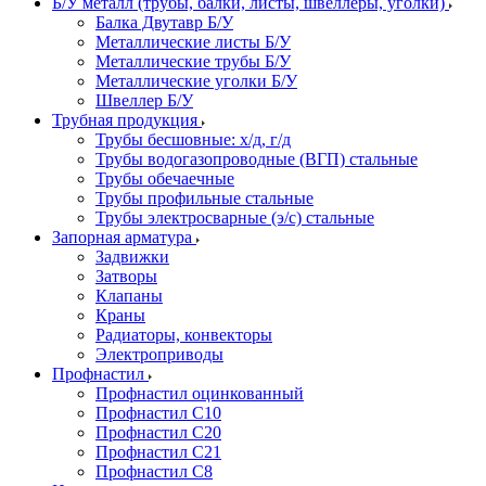
Б/У металл (трубы, балки, листы, швеллеры, уголки)
Балка Двутавр Б/У
Металлические листы Б/У
Металлические трубы Б/У
Металлические уголки Б/У
Швеллер Б/У
Трубная продукция
Трубы бесшовные: х/д, г/д
Трубы водогазопроводные (ВГП) стальные
Трубы обечаечные
Трубы профильные стальные
Трубы электросварные (э/с) стальные
Запорная арматура
Задвижки
Затворы
Клапаны
Краны
Радиаторы, конвекторы
Электроприводы
Профнастил
Профнастил оцинкованный
Профнастил С10
Профнастил С20
Профнастил С21
Профнастил С8