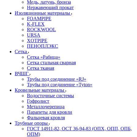
Медь, латунь, бронза
Нержавеющий прокат
Изоляционные материалы
FOAMPIPE
K-FLEX
ROCKWOOL
URSA
XOTPIPE
ПЕНОПЛЭКС
Сетка
Сетка «Рабица»
Сетка стальная сварная
Сетка тканая
ВЧШГ
Трубы под соединение «RJ»
Трубы под соединение «Tyton»
Кровельные материалы
Водосточные системы
Гофролист
Металлочерепица
Парапеты для кровли
Фальцевая кровля
Трубные опоры
ГОСТ 14911-82, ОСТ 36-94-83 (ОПХ, ОПП, ОПБ,
ОПМ)