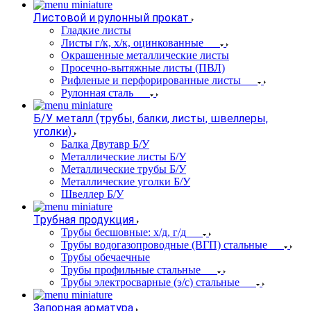
Листовой и рулонный прокат
Гладкие листы
Листы г/к, х/к, оцинкованные
Окрашенные металлические листы
Просечно-вытяжные листы (ПВЛ)
Рифленые и перфорированные листы
Рулонная сталь
Б/У металл (трубы, балки, листы, швеллеры,
уголки)
Балка Двутавр Б/У
Металлические листы Б/У
Металлические трубы Б/У
Металлические уголки Б/У
Швеллер Б/У
Трубная продукция
Трубы бесшовные: х/д, г/д
Трубы водогазопроводные (ВГП) стальные
Трубы обечаечные
Трубы профильные стальные
Трубы электросварные (э/с) стальные
Запорная арматура