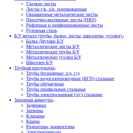
Гладкие листы
Листы г/к, х/к, оцинкованные
Окрашенные металлические листы
Просечно-вытяжные листы (ПВЛ)
Рифленые и перфорированные листы
Рулонная сталь
Б/У металл (трубы, балки, листы, швеллеры, уголки)
Балка Двутавр Б/У
Металлические листы Б/У
Металлические трубы Б/У
Металлические уголки Б/У
Швеллер Б/У
Трубная продукция
Трубы бесшовные: х/д, г/д
Трубы водогазопроводные (ВГП) стальные
Трубы обечаечные
Трубы профильные стальные
Трубы электросварные (э/с) стальные
Запорная арматура
Задвижки
Затворы
Клапаны
Краны
Радиаторы, конвекторы
Электроприводы