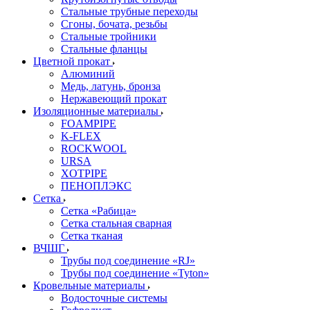
Стальные трубные переходы
Сгоны, бочата, резьбы
Стальные тройники
Стальные фланцы
Цветной прокат
Алюминий
Медь, латунь, бронза
Нержавеющий прокат
Изоляционные материалы
FOAMPIPE
K-FLEX
ROCKWOOL
URSA
XOTPIPE
ПЕНОПЛЭКС
Сетка
Сетка «Рабица»
Сетка стальная сварная
Сетка тканая
ВЧШГ
Трубы под соединение «RJ»
Трубы под соединение «Tyton»
Кровельные материалы
Водосточные системы