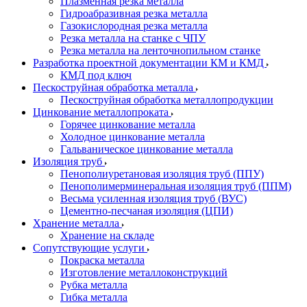
Плазменная резка металла
Гидроабразивная резка металла
Газокислородная резка металла
Резка металла на станке с ЧПУ
Резка металла на ленточнопильном станке
Разработка проектной документации КМ и КМД
КМД под ключ
Пескоструйная обработка металла
Пескоструйная обработка металлопродукции
Цинкование металлопроката
Горячее цинкование металла
Холодное цинкование металла
Гальваническое цинкование металла
Изоляция труб
Пенополиуретановая изоляция труб (ППУ)
Пенополимерминеральная изоляция труб (ППМ)
Весьма усиленная изоляция труб (ВУС)
Цементно-песчаная изоляция (ЦПИ)
Хранение металла
Хранение на складе
Сопутствующие услуги
Покраска металла
Изготовление металлоконструкций
Рубка металла
Гибка металла