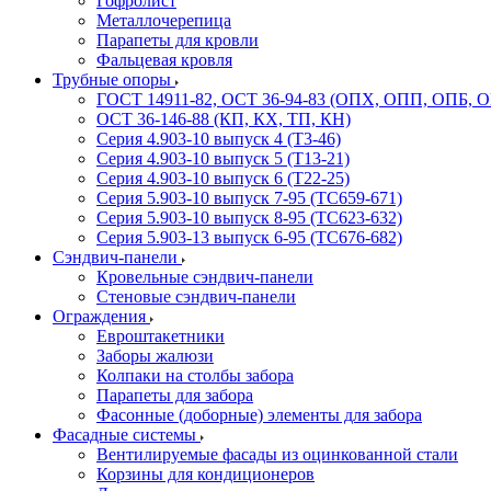
Гофролист
Металлочерепица
Парапеты для кровли
Фальцевая кровля
Трубные опоры
ГОСТ 14911-82, ОСТ 36-94-83 (ОПХ, ОПП, ОПБ, 
ОСТ 36-146-88 (КП, КХ, ТП, КН)
Серия 4.903-10 выпуск 4 (Т3-46)
Серия 4.903-10 выпуск 5 (Т13-21)
Серия 4.903-10 выпуск 6 (Т22-25)
Серия 5.903-10 выпуск 7-95 (ТС659-671)
Серия 5.903-10 выпуск 8-95 (ТС623-632)
Серия 5.903-13 выпуск 6-95 (ТС676-682)
Сэндвич-панели
Кровельные сэндвич-панели
Стеновые сэндвич-панели
Ограждения
Евроштакетники
Заборы жалюзи
Колпаки на столбы забора
Парапеты для забора
Фасонные (доборные) элементы для забора
Фасадные системы
Вентилируемые фасады из оцинкованной стали
Корзины для кондиционеров