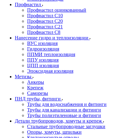
Профнастил
Профнастил оцинкованный
Профнастил С10
Профнастил С20
Профнастил С21
Профнастил С8
Нанесение гидро и теплоизоляции
ВУС изоляция
Гидроизоляция
ППМИ теплоизоляция
ППУ изоляция
ЦПП изоляция
Эпоксидная изоляция
Метизы
Анкеры
Крепеж
Саморезы
ПНД трубы, фитинги
Трубы для водоснабжения и фитинги
Трубы для канализации и фитинги
Трубы полиэтиленовые и фитинги
Детали трубопроводов, хомуты и крепеж
Стальные трубопроводные заглушки
Опоры, хомуты, шпильки
Крутоизогнутые отводы